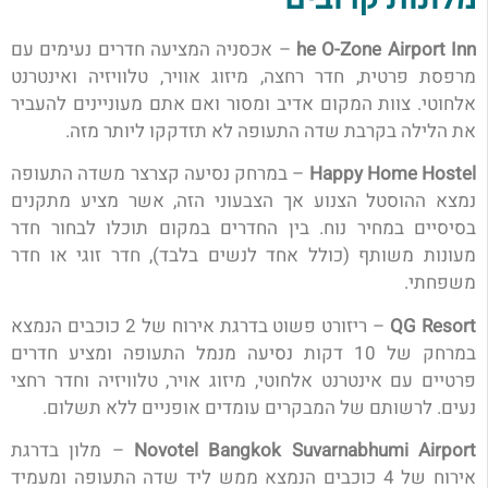
he O-Zone Airport Inn
– אכסניה המציעה חדרים נעימים עם
מרפסת פרטית, חדר רחצה, מיזוג אוויר, טלוויזיה ואינטרנט
אלחוטי. צוות המקום אדיב ומסור ואם אתם מעוניינים להעביר
את הלילה בקרבת שדה התעופה לא תזדקקו ליותר מזה.
Happy Home Hostel
– במרחק נסיעה קצרצר משדה התעופה
נמצא ההוסטל הצנוע אך הצבעוני הזה, אשר מציע מתקנים
בסיסיים במחיר נוח. בין החדרים במקום תוכלו לבחור חדר
מעונות משותף (כולל אחד לנשים בלבד), חדר זוגי או חדר
משפחתי.
QG Resort
– ריזורט פשוט בדרגת אירוח של 2 כוכבים הנמצא
במרחק של 10 דקות נסיעה מנמל התעופה ומציע חדרים
פרטיים עם אינטרנט אלחוטי, מיזוג אויר, טלוויזיה וחדר רחצי
נעים. לרשותם של המבקרים עומדים אופניים ללא תשלום.
Novotel Bangkok Suvarnabhumi Airport
– מלון בדרגת
אירוח של 4 כוכבים הנמצא ממש ליד שדה התעופה ומעמיד