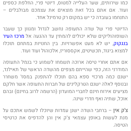
כמו שירותים, שער העלייה למטוס, דיוטי פרי, החלפת כספים
ועוד. אם אתם בכל זאת מוצאים את עצמכם מבולבלים –
התנחמו בעובדה כי יש במקום רק טרמינל אחד.
הדיוטי פרי של שדה התעופה נחשב לגדול ומגוון כך שעבר
השופוהוליקים שלא יכולים להמתין עד ההגעה אל
מרכז העיר
בנגקוק
, יש לא מעט אפשרויות. בין החנויות במתחם תוכלו
למצוא ביגוד, תכשיטים, אקססוריז, אלכוהול ועוד ועוד.
אם אתם אחרי טיסה ארוכה תשמחו לשמוע כי בנמל התעופה
המודרני הזה, כפי שהייתם מצפים מהשדה הראשי של תאילנד,
ישנם כמה מרכזי ספא בהם תוכלו להתפנק במסז' משחרר
ובנוסף לאלה ישנם הטרקלינים של חברות התעופה אשר חלקם
מציעים אירוח חינם לחברי המועדון (הרשמה לרוב בחינם) ובהם
אוכל, שתיה ואף חדרי שינה.
צ'ק אין
– ברחבי השדה ישנן עמדות שיוכלו לשמש אתכם על
מנת לעשות באופן עצמאי צ'ק אין והן להדפיס את כרטיסי
הטיסה.