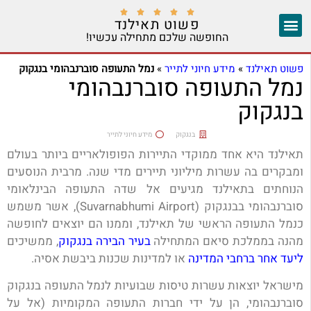





פשוט תאילנד
החופשה שלכם מתחילה עכשיו!
צ'אנג מאי
יצירת קשר
אזורים נוספים
פשוט תאילנד
»
מידע חיוני לתייר
»
נמל התעופה סוברנבהומי בנגקוק
נמל התעופה סוברנבהומי
בנגקוק
בנגקוק
מידע חיוני לתייר
תאילנד היא אחד ממוקדי התיירות הפופולאריים ביותר בעולם
ומבקרים בה עשרות מיליוני תיירים מדי שנה. מרבית הנוסעים
הנוחתים בתאילנד מגיעים אל שדה התעופה הבינלאומי
סוברנבהומי בבנגקוק (Suvarnabhumi Airport), אשר משמש
כנמל התעופה הראשי של תאילנד, וממנו הם יוצאים לחופשה
מהנה בממלכת סיאם המתחילה
בעיר הבירה בנגקוק
, ממשיכים
ליעד אחר ברחבי המדינה
או למדינות שכנות ביבשת אסיה.
מישראל יוצאות עשרות טיסות שבועיות לנמל התעופה בנגקוק
סוברנבהומי, הן על ידי חברות התעופה המקומיות (אל על