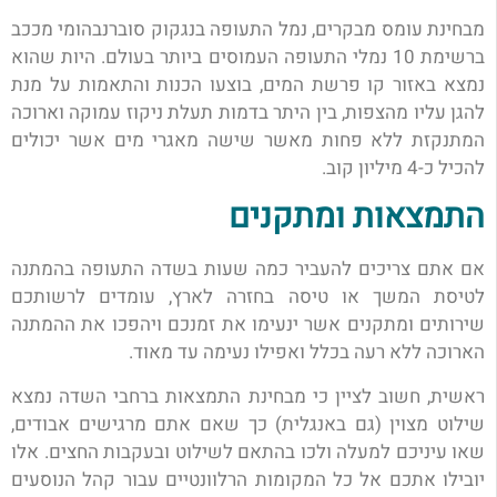
מבחינת עומס מבקרים, נמל התעופה בנגקוק סוברנבהומי מככב
ברשימת 10 נמלי התעופה העמוסים ביותר בעולם. היות שהוא
נמצא באזור קו פרשת המים, בוצעו הכנות והתאמות על מנת
להגן עליו מהצפות, בין היתר בדמות תעלת ניקוז עמוקה וארוכה
המתנקזת ללא פחות מאשר שישה מאגרי מים אשר יכולים
להכיל כ-4 מיליון קוב.
התמצאות ומתקנים
אם אתם צריכים להעביר כמה שעות בשדה התעופה בהמתנה
לטיסת המשך או טיסה בחזרה לארץ, עומדים לרשותכם
שירותים ומתקנים אשר ינעימו את זמנכם ויהפכו את ההמתנה
הארוכה ללא רעה בכלל ואפילו נעימה עד מאוד.
ראשית, חשוב לציין כי מבחינת התמצאות ברחבי השדה נמצא
שילוט מצוין (גם באנגלית) כך שאם אתם מרגישים אבודים,
שאו עיניכם למעלה ולכו בהתאם לשילוט ובעקבות החצים. אלו
יובילו אתכם אל כל המקומות הרלוונטיים עבור קהל הנוסעים