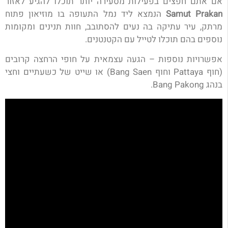
אם אתם חפצים בפעילות מסעירה יותר תוכלו להגיע לאזור
Samut Prakan
הנמצא ליד נמל התעופה בו מוזיאון פתוח
מרתק, עיר עתיקה בה נעים להסתובב, חוות תנינים ומקומות
נוספים בהם תוכלו לטייל עם הקטנטנים.
אפשרויות נוספות – הגעה עצמאית על חופי הרחצה קרובים
(חוף Pattaya וחוף Bang Saen) או שייט של כשעתיים וחצי
בנהג Bang Pakong.