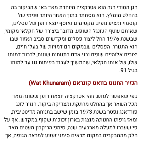
הגן הסודי הזה הוא אטרקציה מיוחדת מאד באי שהביקור בה
בהחלט מומלץ. הוא מסתתר בתוך האזור היותר פנימי של
קוסמוי ומציע נופים מקסימים ואוסף יוצא דופן של פסלים,
שאותם עוטף הג'ונגל השופע. מדובר ביצירה של חקלאי מקומי,
שבשנת 1976 החל ליצור פסלים ומקדשים סביב האזור שבו
הוא התגורר. הפסלים שבמקום הם דמויות של בעלי חיים,
יצורים אלוהיים שונים ובני אדם בתנוחות שונות, לרבות דמותו
שלו, של אותו חקלאי, שהמשיך לעבוד בפיתוח גנו עד למותו
בגיל 91.
הנזיר החנוט בוואט קונראם (Wat Khunaram)
כפי שאפשר לנחש, זוהי אטרקציה יוצאת דופן ששונה מאד
מכל השאר אך בהחלט מרתקת ומצדיקה ביקור. הנזיר לונג
פורדאנג נפטר בשנת 1973 בזמן שישב בתנוחה מדיטטיבית,
ומאז גופתו החנותה מוצגת בארון זכוכית שקוף במקדש. אף על
פי שעברו למעלה מארבעים שנה, סימני הריקבון מעטים מאד.
חלק מהמבקרים במקום מראים סימני זעזוע למראה הגופה, אך