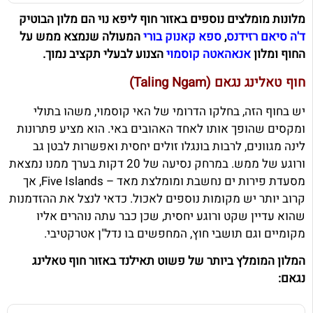
מלונות מומלצים נוספים באזור חוף ליפא נוי הם מלון הבוטיק
ד'ה סיאם רזידנס
,
ספא קאנוק בורי
המעולה שנמצא ממש על
החוף ומלון
אנאהאטה קוסמוי
הצנוע לבעלי תקציב נמוך.
חוף טאלינג נגאם (Taling Ngam)
יש בחוף הזה, בחלקו הדרומי של האי קוסמוי, משהו בתולי
ומקסים שהופך אותו לאחד האהובים באי. הוא מציע פתרונות
לינה מגוונים, לרבות בונגלו זולים יחסית ואפשרות לבטן גב
ורוגע של ממש. במרחק נסיעה של 20 דקות בערך ממנו נמצאת
מסעדת פירות ים נחשבת ומומלצת מאד – Five Islands, אך
קרוב יותר יש מקומות נוספים לאכול. כדאי לנצל את ההזדמנות
שהוא עדיין שקט ורוגע יחסית, שכן כבר עתה נוהרים אליו
מקומיים וגם תושבי חוץ, המחפשים בו נדל"ן אטרקטיבי.
המלון המומלץ ביותר של פשוט תאילנד באזור חוף טאלינג
נגאם: