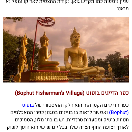
עניין נוספות כמו מקדש גואן, נקודת התצפית לאד קו ומפל נא
מואנג.
כפר הדייגים בופוט (Bophut Fisherman's Village)
כפר הדייגים הקטן הזה הוא חלקו ההיסטורי של
בופוט
(Bophut)
ואפשר לראות בו בניינים בסגנון כפרי המאכלסים
חנויות בוטיק ומסעדות טרנדיות. יש בו בתי מלון, הסמוכים
לאורך רצועת החוף הצרה שלו ובכל יום שישי הוא הופך לשוק