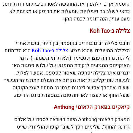
קוסמוי, אך כדי להפוך את החופשה לאטרקטיבית ומיוחדת יותר,
כדאי לשלב בה פעילויות שמעלות את הדופק או מציעות לא
מעט עניין. הנה דוגמה לכמה מהן:
צלילה ב-Koh Tao
חובבי צלילה רבים בוחרים בקוסמוי, בין היתר, בזכות אתרי
הצלילה המעולים שהוא מציע.
צלילה ב-Koh Tao
הוא הזדמנות
ליהנות מחוויה עוצרת נשימה (ולא תרתי משמע…). זרמי
האוקיינוס המגיעים לנקודת המפגש של שלוש פסגות האי
יוצרים אתר צלילה יפהפה שאסור לפספס. אפשר לצלול,
לעשות שנורקלינג ולראות מקרוב את העולם התת מימי העשיר
ששם. אחר כך אפשר ליהנות מבטן גב מתחת לעצי הקוקוס
שעל החוף או לעצור לארוחה טובה במסעדת בינגו הידועה.
קיאקים בפארק הלאומי Anthong
הפארק הלאומי Anthong היווה השראה לספרו של אלכס
גרדנר, "החוף", שלימים הפך לשובר קופות הוליוודי. שייט