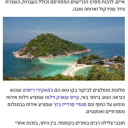
איים, לרבות מפרץ הכרישים המפורסם וכולל העברות, השכרת
ציוד שנירקול וארוחה טובה.
מלונות מומלצים לביקור בקו טאו הם
ג'מאקירי ריזורט
שהוא
כנראה הטוב ביותר באי,
קייפ שארק וילאז
שמציע וילות אירוח
ונופש על החוף וגם
סנסיי פרדייז ביץ'
שמציע אירוח בבונגלוס
מסורתיים ואותנטים.
חובבי צלילה רבים בוחרים בקוסמוי, בין היתר, בזכות אתרי