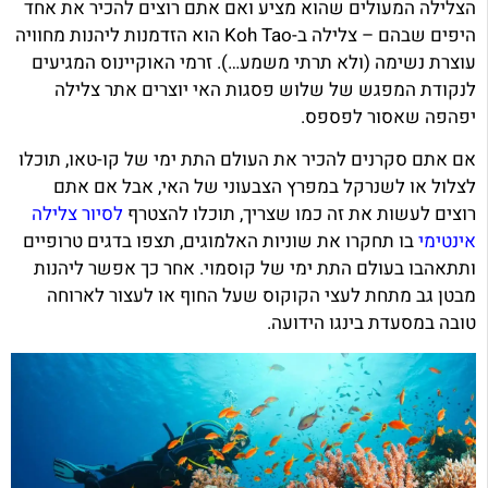
הצלילה המעולים שהוא מציע ואם אתם רוצים להכיר את אחד
היפים שבהם – צלילה ב-Koh Tao הוא הזדמנות ליהנות מחוויה
עוצרת נשימה (ולא תרתי משמע…). זרמי האוקיינוס המגיעים
לנקודת המפגש של שלוש פסגות האי יוצרים אתר צלילה
יפהפה שאסור לפספס.
אם אתם סקרנים להכיר את העולם התת ימי של קו-טאו, תוכלו
לצלול או לשנרקל במפרץ הצבעוני של האי, אבל אם אתם
רוצים לעשות את זה כמו שצריך, תוכלו להצטרף
לסיור צלילה
אינטימי
בו תחקרו את שוניות האלמוגים, תצפו בדגים טרופיים
ותתאהבו בעולם התת ימי של קוסמוי. אחר כך אפשר ליהנות
מבטן גב מתחת לעצי הקוקוס שעל החוף או לעצור לארוחה
טובה במסעדת בינגו הידועה.