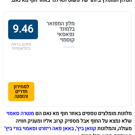
המלון המומלץ ביותר של פשוט תאילנד באזור חוף מא נאם:
מלון המפואר
9.46
בלמונד
נפאסאי
קוסמוי
מפנק ברמה
⭐⭐⭐⭐⭐
בינלאומית!
למחירון
חדרים
והזמנה
מלונות מומלצים נוספים באזור חוף מא נאם הם
מנטרה סאמוי
שלא נמצא על החוף אבל מספיק קרוב אליו ומעניק חוויה
מעולה, והמלונות
קוואן ביץ'
,
באאן פאה ריזורט
וסאמוי בורי ביץ'