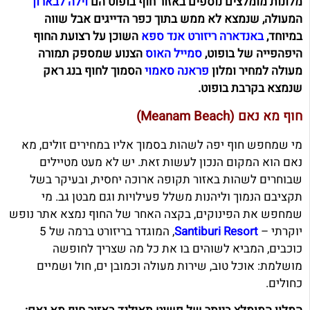
מלונות מומלצים נוספים באזור חוף בופוט הם
וילה לבארון
המעולה, שנמצא לא ממש בתוך כפר הדייגים אבל שווה
במיוחד,
באנדארה ריזורט אנד ספא
השוכן על רצועת החוף
היפהפייה של בופוט,
סמייל האוס
הצנוע שמספק תמורה
מעולה למחיר ומלון
פראנה סאמוי
הסמוך לחוף בנג ראק
שנמצא בקרבת בופוט.
חוף מא נאם (Meanam Beach)
מי שמחפש חוף יפה לשהות בסמוך אליו במחירים זולים, מא
נאם הוא המקום הנכון לעשות זאת. יש לא מעט מטיילים
שבוחרים לשהות באזור תקופה ארוכה יחסית, ובעיקר בשל
תקציבם הנמוך וליהנות משלל פעילויות וגם מבטן גב. מי
שמחפש את הפינוקים, בקצה האחר של החוף נמצא אתר נופש
יוקרתי –
Santiburi Resort
, המוגדר בריזורט ברמה של 5
כוכבים, המביא לשוהים בו את כל מה שצריך לחופשה
מושלמת: אוכל טוב, שירות מעולה וכמובן ים, חול ושמיים
כחולים.