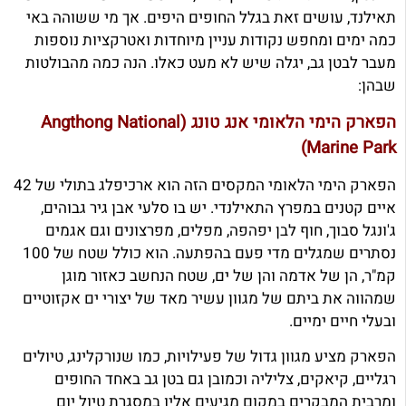
תאילנד, עושים זאת בגלל החופים היפים. אך מי ששוהה באי
כמה ימים ומחפש נקודות עניין מיוחדות ואטרקציות נוספות
מעבר לבטן גב, יגלה שיש לא מעט כאלו. הנה כמה מהבולטות
שבהן:
הפארק הימי הלאומי אנג טונג (Angthong National
Marine Park)
הפארק הימי הלאומי המקסים הזה הוא ארכיפלג בתולי של 42
איים קטנים במפרץ התאילנדי. יש בו סלעי אבן גיר גבוהים,
ג'ונגל סבוך, חוף לבן יפהפה, מפלים, מפרצונים וגם אגמים
נסתרים שמגלים מדי פעם בהפתעה. הוא כולל שטח של 100
קמ"ר, הן של אדמה והן של ים, שטח הנחשב כאזור מוגן
שמהווה את ביתם של מגוון עשיר מאד של יצורי ים אקזוטיים
ובעלי חיים ימיים.
הפארק מציע מגוון גדול של פעילויות, כמו שנורקלינג, טיולים
רגליים, קיאקים, צליליה וכמובן גם בטן גב באחד החופים
ומרבית המבקרים במקום מגיעים אליו במסגרת טיול יום