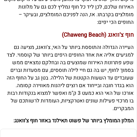
האירוח שלכם, לכן ליד כל חוף נמליץ לכם גם על מלונות
מומלצים בקרבתו.
אז, הנה לפניכם המומלצים, ובעיקר –
החופים הכי יפים:
חוף צ'וואנג (Chaweng Beach)
העיירה הגדולה והתוססת ביותר על האי, צ'וואנג, מציעה גם
למגיעים אליה את אחד החופים היפים ביותר של קוסמוי. לצד
שפע פתרונות האירוח שמוצעים בה ובחלקם נמצאים ממש
בסמוך לחוף, יש בה גם חיי לילה תוססים, עם מסעדות וברים
שעובדים עד השעות הקטנות של הלילה. בטן גב על החוף הזה
הוא בגדר חובה ובייחוד אם רוצים ליהנות מאווירה קסומה.
אורכו של האי הוא כמעט 3 ק"מ ואפשר למצוא בנקודות רבות
בו מרכזי פעילות שונים ואטרקציות, העומדות לרשותכם של
המבקרים.
המלון המומלץ ביותר של פשוט תאילנד באזור חוף צ'וואנג: