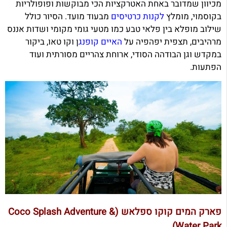
מכיוון שמדובר באחת האטרקציות הכי מבוקשות ופופולריות
בקוסמוי, מומלץ
לקנות כרטיסים
מבעוד מועד. הסיור כולל
שילוב מופלא בין פלאי טבע כמו מטעי גומי מקומי ושדות אננס
מרהיבים, תצפית יפהפיה על
האיים קופנג
ן וקו טאו, ביקור
במקדש וגן הבודהה הסודי, ארוחת צהריים מסורתית ועוד
הפתעות.
פארק המים קוקו ספלאש (Coco Splash Adventure &
Water Park)