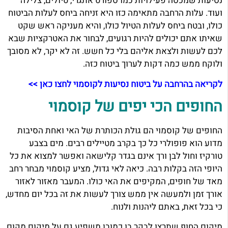
נסיעות שמכסה פעילויות כמו ספורט אתגרי, טיולים, צלילה
ועוד. עלות הרחבה מתאימה כזו היא זניחה ביחס לעלות הביטוח
כולו, ובטח ביחס לעלות הטיול כולו, והיא מעניקה ראש שקט
שאיתו אתם יכולים להיות רגועים, לבחור את האטרקציות שבא
לכם לעשות ולצאת אליהם בלי כל חשש. זה לא יקר, לא מסובך
ולוקח ממש כמה דקות לערוך ביטוח כזה.
לקריאה בהרחבה על ביטוח נסיעות לקוסמוי לחצו כאן >>
החופים הכי יפים של קוסמוי
החופים של קוסמוי הם גולת הכותרת של האי ואחת הסיבות
מדוע הוא פופולרי כל כך בקרב מטיילים רבים. מים בצבע
טורקיז וחול לבן ורך אינם בגדר קלישאה ואפשר למצוא את כל
היופי הזה בקלות רבה. כיאה לאי גדול, מציע קוסמוי מבחר רחב
מאד של חופים, המקיפים את האי כולו. המעבר מאזור לאזור
אורך זמן ולמעשה אין ממש צורך לעשות את זה בכל יום מחדש,
כי בכל זאת, באתם ליהנות ולנוח.
מיקום החוף שתרצו לבקר בו כמובן משפיע גם על מיקום מקום