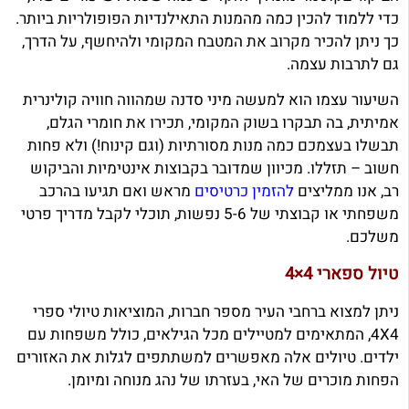
כדי ללמוד להכין כמה מהמנות התאילנדיות הפופולריות ביותר.
כך ניתן להכיר מקרוב את המטבח המקומי ולהיחשף, על הדרך,
גם לתרבות עצמה.
השיעור עצמו הוא למעשה מיני סדנה שמהווה חוויה קולינרית
אמיתית, בה תבקרו בשוק המקומי, תכירו את חומרי הגלם,
תבשלו בעצמכם כמה מנות מסורתיות (וגם קינוח!) ולא פחות
חשוב – תזללו. מכיוון שמדובר בקבוצות אינטימיות והביקוש
רב, אנו ממליצים
להזמין כרטיסים
מראש ואם תגיעו בהרכב
משפחתי או קבוצתי של 5-6 נפשות, תוכלי לקבל מדריך פרטי
משלכם.
טיול ספארי 4×4
ניתן למצוא ברחבי העיר מספר חברות, המוציאות טיולי ספרי
4X4, המתאימים למטיילים מכל הגילאים, כולל משפחות עם
ילדים. טיולים אלה מאפשרים למשתתפים לגלות את האזורים
הפחות מוכרים של האי, בעזרתו של נהג מנוחה ומיומן.