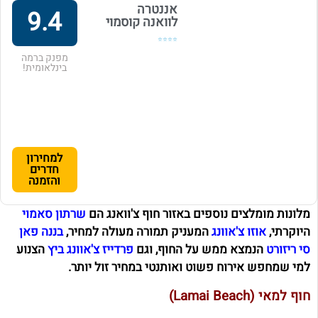
אננטרה
9.4
לוואנה קוסמוי
⭐⭐⭐⭐
מפנק ברמה
בינלאומית!
למחירון
חדרים
והזמנה
מלונות מומלצים נוספים באזור חוף צ'וואנג הם
שרתון סאמוי
היוקרתי,
אוזו צ'אוונג
המעניק תמורה מעולה למחיר,
בננה פאן
סי ריזורט
הנמצא ממש על החוף, וגם
פרדייז צ'אוונג ביץ
הצנוע
למי שמחפש אירוח פשוט ואותנטי במחיר זול יותר.
חוף למאי (Lamai Beach)