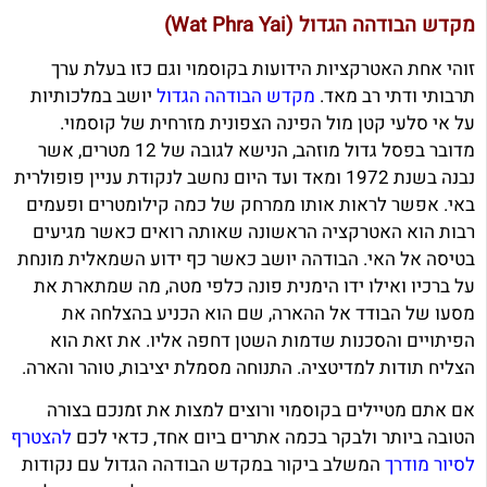
מקדש הבודהה הגדול (Wat Phra Yai)
זוהי אחת האטרקציות הידועות בקוסמוי וגם כזו בעלת ערך
תרבותי ודתי רב מאד.
מקדש הבודהה הגדול
יושב במלכותיות
על אי סלעי קטן מול הפינה הצפונית מזרחית של קוסמוי.
מדובר בפסל גדול מוזהב, הנישא לגובה של 12 מטרים, אשר
נבנה בשנת 1972 ומאד ועד היום נחשב לנקודת עניין פופולרית
באי. אפשר לראות אותו ממרחק של כמה קילומטרים ופעמים
רבות הוא האטרקציה הראשונה שאותה רואים כאשר מגיעים
בטיסה אל האי. הבודהה יושב כאשר כף ידוע השמאלית מונחת
על ברכיו ואילו ידו הימנית פונה כלפי מטה, מה שמתארת את
מסעו של הבודד אל ההארה, שם הוא הכניע בהצלחה את
הפיתויים והסכנות שדמות השטן דחפה אליו. את זאת הוא
הצליח תודות למדיטציה. התנוחה מסמלת יציבות, טוהר והארה.
אם אתם מטיילים בקוסמוי ורוצים למצות את זמנכם בצורה
הטובה ביותר ולבקר בכמה אתרים ביום אחד, כדאי לכם
להצטרף
לסיור מודרך
המשלב ביקור במקדש הבודהה הגדול עם נקודות