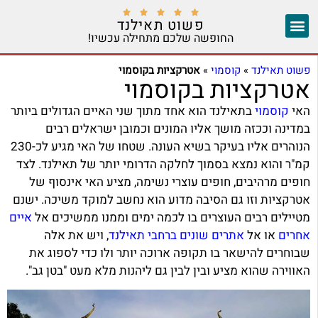





פשוט תאילנד
החופשה שלכם מתחילה עכשיו!
צ'אנג מאי
יצירת קשר
אזורים נוספים
פשוט תאילנד
»
קוסמוי
»
אטרקציות בקוסמוי
אטרקציות בקוסמוי
האי
קוסמוי
בתאילנד הוא אחד מתוך שני האיים הגדולים ביותר
במדינה וככזה מושך אליו המונים וכמובן ישראלים רבים
הנוהרים אליו בעיקר בשיא העונה. שטחו של האי מגיע לכ-230
קמ"ר והוא נמצא בסמוך לחלקה הדרומי יותר של תאילנד. לצד
חופים מרהיבים, חופים עוצרי נשימה, מציע האי אינסוף של
אטרקציות וזו גם הסיבה מדוע הוא נחשב למוקד משיכה. ישנם
מטיילים רבים העוצרים בו לכמה ימים וממנו ממשיכים אל
איים
אחרים
או אל
אתרים שונים ברחבי תאילנד
, ויש את אלה
שבוחרים להישאר בו תקופה ארוכה יותר ולו כדי לספוג את
האווירה שהוא מציע ובין לבין גם ליהנות מלא מעט "בטן גב".