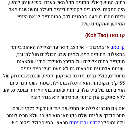
רחוב, המושך אליו המונים מכל האי. בעברו, כפי שניתן לנחש,
היה המקום עצמו בית לקהילת דייגים פעילה ומשגשגת מאד
וכיום נותרו בו מעט סממנים לכך, המוסיפים לו את היופי
המיושן והמקסים שלו.
קו טאו (Koh Tao)
קו טאו
, או בתרגום – אי הצב, הוא יעד הצלילה האהוב ביותר
בתאילנד. החופים המושלמים שבו, הכוללים חול לבן ורך,
מוקפים במים צלולים של מפרץ תאילנד, היכן שנמצאות
שוניות אלמוגים ונמצאים גם לא מעט בעלי חיים ימיים
מיוחדים, כולל צבים. מדובר באי קטן יחסית, שנמצא במרחק של
55 ק"מ מקוסמוי. הוא התגלה בתחילת שנות השמונים וכיום
הוא ביתם של בתי מלון ברמות שונות, בתי הארחה ובונגלוס. זהו,
ללא ספק, גן עדן טרופי, שהביקור הוא בגדר חובה.
אם אם חובבי צלילה או מחפשים יעד שנירקול בלתי נשכח,
סיור מודרך של יום שלם בקו טאו הוא משהו שלא תרצו לוותר
עליו ומומלץ
לרכוש כרטיסים
מראש. הסיור כולל ביקור ב-5