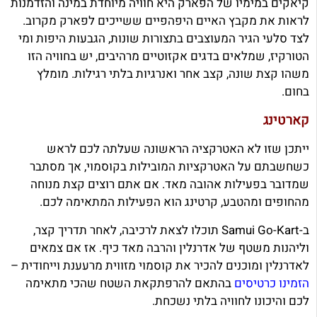
קיאקים במימיו של הפארק היא חוויה מיוחדת במינה והזדמנות
לראות את מקבץ האיים היפהפיים ששייכים לפארק מקרוב.
לצד סלעי הגיר המעוצבים בתצורות שונות, הגבעות היפות ומי
הטורקיז, שמלאים בדגים אקזוטיים מרהיבים, יש בחוויה הזו
משהו קצת שונה, קצב אחר ואנרגיות בלתי רגילות. מומלץ
בחום.
קארטינג
ייתכן שזו לא האטרקציה הראשונה שעלתה לכם לראש
כשחשבתם על האטרקציות המובילות בקוסמוי, אך מסתבר
שמדובר בפעילות אהובה מאד. אם אתם רוצים קצת מנוחה
מהחופים ומהטבע, קרטינג הוא הפעילות המתאימה לכם.
ב-Samui Go-Kart תוכלו לצאת לרכיבה, לאחר תדריך קצר,
וליהנות משטף של אדרנלין והרבה מאד כיף. אז אם צמאים
לאדרנלין ומוכנים להכיר את קוסמוי מזווית מרעענת וייחודית –
הזמינו כרטיסים
בהתאם להרפתקאת השטח שהכי מתאימה
לכם והיכונו לחוויה בלתי נשכחת.