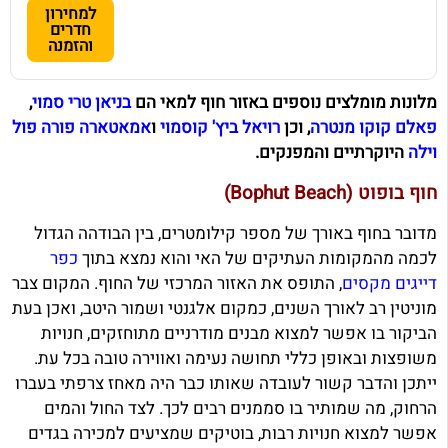
למחירון
חדרים
והזמנה
מלונות מומלצים נוספים באזור חוף למאי הם
בניאן טרי סמוי
,
פאלם קוקו מנטרה
, וכן
רויאל ביץ' קוסמוי
ו
אמאטארה פורה פול
וילה
היוקרתיים והמפנקים.
חוף בופוט (Bophut Beach)
מדובר בחוף באורך של מספר קילומטרים, בין הבודהה הגדול
לכמה מהמקומות העתיקים של האי והוא נמצא בתוך
כפר
דייגים מקסים
, התופס את האזור המרכזי של החוף. המקום צבר
מוניטין רב לאורך השנים, כמקום אלגנטי ושמור היטב, ואכן בעת
הביקור בו אפשר למצוא מבנים מודרניים מתוחזקים, חנויות
משופצות ובאופן כללי תחושה נעימה ואווירה טובה בכל עת.
ייתכן והדבר קשור לעובדה שאותו כבר היה מאחז צרפתי בעברו
הרחוק, מה שמותיר בו סממנים רבים לכך. לצד החול והמים
אפשר למצוא חנויות רבות, בוטיקים שמציעים למכירה בגדים