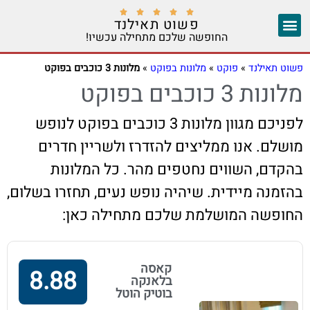





פשוט תאילנד
החופשה שלכם מתחילה עכשיו!
צ'אנג מאי
יצירת קשר
אזורים נוספים
פשוט תאילנד
»
פוקט
»
מלונות בפוקט
»
מלונות 3 כוכבים בפוקט
מלונות 3 כוכבים בפוקט
לפניכם מגוון מלונות 3 כוכבים בפוקט לנופש
מושלם. אנו ממליצים להזדרז ולשריין חדרים
בהקדם, השווים נחטפים מהר. כל המלונות
בהזמנה מיידית. שיהיה נופש נעים, תחזרו בשלום,
החופשה המושלמת שלכם מתחילה כאן:
קאסה
8.88
בלאנקה
בוטיק הוטל