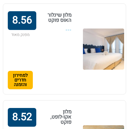
מלון שינלור
8.56
האוס פוקט
⭐⭐⭐
מפנק מאוד
למחירון
חדרים
והזמנה
מלון
8.52
אקו-לופט,
פוקט