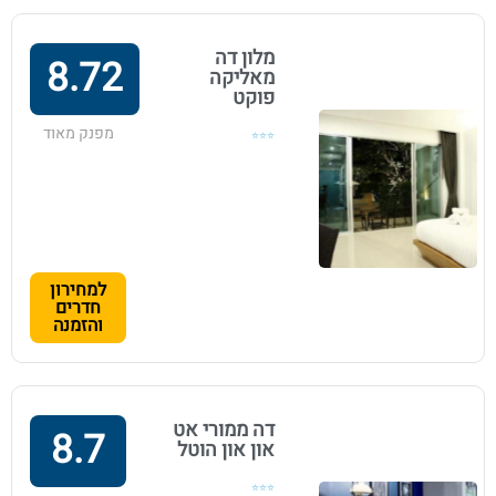
מלון דה
8.72
מאליקה
פוקט
מפנק מאוד
⭐⭐⭐
למחירון
חדרים
והזמנה
דה ממורי אט
8.7
און און הוטל
⭐⭐⭐