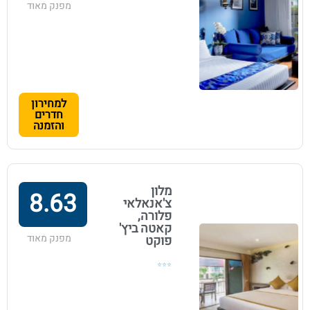
מפנק מאוד
למחירון
חדרים
והזמנה
מלון
8.63
צ'אנאלאי
פלורה,
קאטה ביץ'
מפנק מאוד
פוקט
⭐⭐⭐