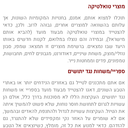
מוצרי טואלטיקה
תוכלו למצוא אותם, אמנם, בחנויות המקומיות השונות, אך
עלותם בהשוואה למוצרים אחרים, גבוהה לרוב. ולכן, כדאי
להצטייד במוצרי טואלטיקה מבעוד מועד (להביא אותם
מישראל), ובמידה והם נוצלו במלואם, לקנות חדשים באותו
היעד שבו נמצאים. ברשימת מוצרים זו תמצאו: שמפו, סבון
נוזלי/מוצק, משחת שיניים, דאודורנט, מגבונים לחים, תחבושות,
טמפונים, פדים וממחטות נייר.
ספריי/משחות נגד יתושים
אם אתם מתכננים לטייל גם באזורים הנידחים יותר או באתרי
הטבע השונים, דאגו להצטייד מבעוד מועד בספריי או משחות
נגד יתושים. העקיצות הללו לא מסוכנות בדרך כלל, אולם הן
עשויות לגרום לתחושת חוסר נוחות, שלא פשוט להמשיך איתה
את הטיול. העקיצות עשויות לגדול ולהתנפח, להאדים ובהמשך,
אם לא שומרים על האזור נקי ומקפידים שלא להתגרד, גם
להזדהם. כדאי למנוע את כל זה, מומלץ, כשיוצאים אל הטבע