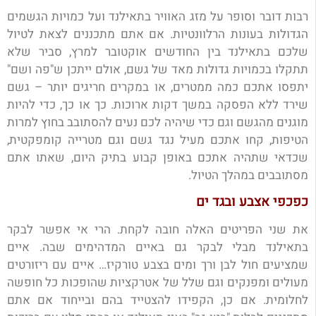
רבות דובר וסופר על מזג האוויר בתאילנד ועל כמויות הגשמים
הגדולות בעונות הרלוונטיות. אם אתם מתכננים לצאת לטיול
שלכם בתאילנד בין החודשים אוקטובר למרץ, סביר שלא
תתקלו בכמויות גדולות מאד של גשם, אולם ייתכן ש"פה ושם"
יתפסו אתכם כמה ממטרים, או במקרים חריגים יותר – גשם
שירד ללא הפסקה במשך דקות ארוכות. כך או כך, כדי להיות
מוגנים מהגשם וגם כדי שיהיה לכם נעים להסתובב בחוץ למרות
הטיפות, קחו אתכם מעיל נגד גשם וגם מטרייה קומפקטית,
שכדאי שתהיה אתכם באופן קבוע בתיק היום, שאתו אתם
מסתובבים במהלך הטיול.
כפכפי אצבע ובגד ים
את שני הפריטים האלה חובה לקחת. הרי אי אפשר לבקר
בתאילנד מבלי לבקר גם באיים המדהימים שבה. איים
שמציעים חול לבן ורך ומים בצבע טורקיז… איים עם ריזורטים
מעולים ומפנקים וגם שלל של אטרקציות שהופכות כל חופשה
לחלומית. אם כן, הקפידו להצטייד בהם ובייחוד אם אתם