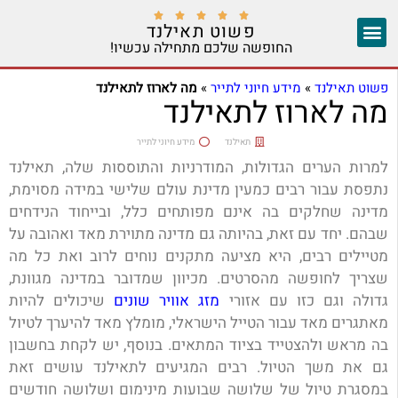





פשוט תאילנד
החופשה שלכם מתחילה עכשיו!
צ'אנג מאי
יצירת קשר
אזורים נוספים
פשוט תאילנד
»
מידע חיוני לתייר
»
מה לארוז לתאילנד
מה לארוז לתאילנד
תאילנד
מידע חיוני לתייר
למרות הערים הגדולות, המודרניות והתוססות שלה, תאילנד
נתפסת עבור רבים כמעין מדינת עולם שלישי במידה מסוימת,
מדינה שחלקים בה אינם מפותחים כלל, ובייחוד הנידחים
שבהם. יחד עם זאת, בהיותה גם מדינה מתוירת מאד ואהובה על
מטיילים רבים, היא מציעה מתקנים נוחים לרוב ואת כל מה
שצריך לחופשה מהסרטים. מכיוון שמדובר במדינה מגוונת,
גדולה וגם כזו עם אזורי
מזג אוויר שונים
שיכולים להיות
מאתגרים מאד עבור הטייל הישראלי, מומלץ מאד להיערך לטיול
בה מראש ולהצטייד בציוד המתאים. בנוסף, יש לקחת בחשבון
גם את משך הטיול. רבים המגיעים לתאילנד עושים זאת
במסגרת טיול של שלושה שבועות מינימום ושלושה חודשים