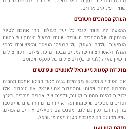
מתכננים לבלות "בטן גב" באיי תאילנד או בבתי מלון עם בריכות
שחיה ופינוקים אחרים.
העתק מסמכים חשובים
ההצעה הזו נכונה לגבי כל יעד בעולם. קחו אתכם לטיול
העתקים של מסמכים חשובים שונים. למשל: העתק של ביטוח
הנסיעות שלכם, העתק של כרטיסי הטיסה והאישורים לבתי
המלון ולאטרקציות שהזמנתם מבעוד מועד, צילום דרכון, צילום
רישיון נהיגה (למי שיש) וגם צילום של פנקס חיסונים.
מזכרות קטנות מישראל לאנשים שפוגשים
אם הסיכוי שתפגשו מקומיים גבוה מאד, הביאו אתכם מהבית
מזכרות קטנות ויפות שמסמלות את ישראל, את היהדות. אלו
יכולות להיות חמסות קטנות, גלויות של אתרים מוכרים בארץ
ופריטים נוספים שישמחו מאד את החברים החדשים שתפגשו
בדרך. הדבר נכון גם לגבי מפגש עם מטיילים אחרים מהעולם,
שישמחו גם הם למזכרת קטנה ויפה מישראל.
פנקס קטן ועט