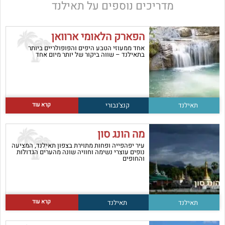
מדריכים נוספים על תאילנד
הפארק הלאומי ארוואן
אחד ממעוזי הטבע היפים והפופולריים ביותר
בתאילנד – שווה ביקור של יותר מיום אחד
קרא עוד
תאילנד
קנצ'נבורי
מה הונג סון
עיר יפהפייה ופחות מתוירת בצפון תאילנד, המציעה
נופים עוצרי נשימה וחוויה שונה מהערים הגדולות
והחופים
קרא עוד
תאילנד
תאילנד