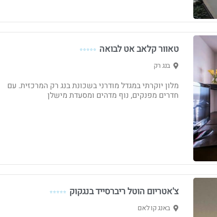
טאוור קלאב אט לבואה
⭐⭐⭐⭐⭐
בנג רק
מלון יוקרתי במגדל מודרני בשכונת בנג רק המרכזית. עם
חדרים מפנקים, נוף מדהים ומסעדת מישלן
צ'אטריום הוטל ריברסייד בנגקוק
⭐⭐⭐⭐⭐
באנג קו לאם