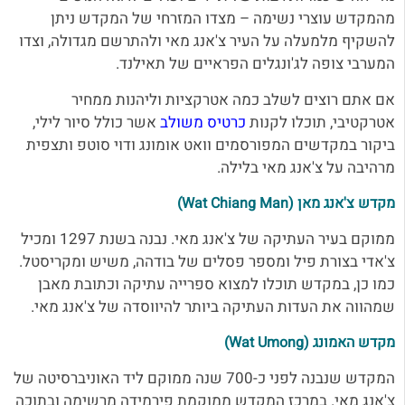
מהמקדש עוצרי נשימה – מצדו המזרחי של המקדש ניתן
להשקיף מלמעלה על העיר צ'אנג מאי ולהתרשם מגדולה, וצדו
המערבי צופה לג'ונגלים הפראיים של תאילנד.
אם אתם רוצים לשלב כמה אטרקציות וליהנות ממחיר
אטרקטיבי, תוכלו לקנות
כרטיס משולב
אשר כולל סיור לילי,
ביקור במקדשים המפורסמים וואט אומונג ודוי סוטפ ותצפית
מרהיבה על צ'אנג מאי בלילה.
מקדש צ'אנג מאן (Wat Chiang Man)
ממוקם בעיר העתיקה של צ'אנג מאי. נבנה בשנת 1297 ומכיל
צ'אדי בצורת פיל ומספר פסלים של בודהה, משיש ומקריסטל.
כמו כן, במקדש תוכלו למצוא ספרייה עתיקה וכתובת מאבן
שמהווה את העדות העתיקה ביותר להיווסדה של צ'אנג מאי.
מקדש האמונג (Wat Umong)
המקדש שנבנה לפני כ-700 שנה ממוקם ליד האוניברסיטה של
צ'אנג מאי. במרכז המקדש ממוקמת פירמידה מרשימה ובתוכה