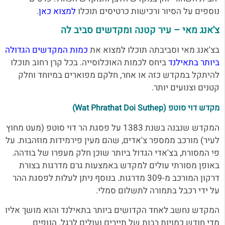
נוספים על הסיור ורכישות כרטיסים תוכלו
למצוא כאן
.
צ'אנג מאי – עיר קטנה ומקדשים סביב לה
בצ'אנג מאי וסביבתה תוכלו למצוא את
כמות המקדשים הגדולה
ביותר בתאילנד
ביחס לכמות האוכלוסייה. בכל קרן רחוב תוכלו
להיתקל במקדש כזה או אחר, חלקם מפוארים במיוחד וחלק
קטנים וצנועים יותר.
מקדש דוי סוטפ (Wat Phrathat Doi Suthep)
המקדש שנבנה בשנת 1383 על פסגת הר דוי סוטפ (מעט מחוץ
לעיר) מורכב ממספר צ'אדים, שהם מעין פירמידות מוזהבות. על
פי המסורת, בצ'אדי הגדול ביותר שוכן חלק מעפרו של בודהה.
באופן מסורתי עולים למקדש באמצעות גרם מדרגות בצורת
דרקון המורכב מ-309 מדרגות. בנוסף ניתן לעלות לפסגת ההר
על ידי רכבל בתמורה לתשלום סמלי.
המקדש נחשב לאחד הקדושים ביותר בתאילנד והוא מושך אליו
מדי חודש כמויות רבות של תיירים ועולים לרגל. הנופים