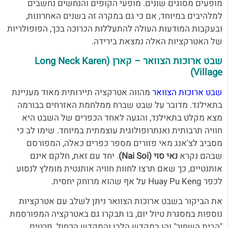
מופעים מסוגים שונים. מופעי הקופים והנחשים נחשבים
למלהיבים במיוחד, אם כי גם במקרה זה בשנים האחרונות,
ובעקבות המודעות העולה להתעללות הכרוכה בכך, הפופולריות
של האטרקציות האלה נמצאת בירידה.
שבט ארוכות הצוואר – קארן (Long Neck Karen
Village)
שבט ארוכות הצוואר
מהווה אטרקציה תיירותית מאוד מעניינת
בתאילנד. מדובר על שבט שברח ממלחמת האזרחים בבורמה
מצא מקלט בתאילנד, והגעה לאחד הכפרים של השבט היא
חוויה תרבותית ואנתרופולוגית עוצמתית במיוחד. שימו לב כי
מסביב לצ'אנג מאי פזורים מספר כפרים כאלה, המפורסם
שבהם נקרא
נאי סוי (Nai Soi)
. יחד עם זאת, חלקם אינם
אותנטיים, כך שאם תרצו לחוות חוויה אותנטית מומלץ לנסוע
לכפר Huay Pu Keng על אף שהוא מרוחק יחסית.
את הביקור בשבט ארוכות הצוואר ניתן לשלב עם אטרקציות
נוספות במסגרת טיול יום, בו תבקרו גם באטרקציה המפורסמת
"הבית השחור" והן במקדש הלבן והמקדש הכחול. פרטים