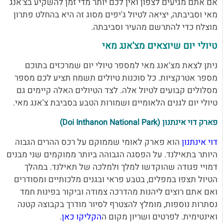
אם אתם מגיעים לצפון ואין לכם יותר מדי זמן להשקיע בצ'אנג
מאי וסביבתה, יציאה לטיול ג'יפים מסוג זה היא בהחלט פתרון
מוצלח כדי להתרשם מהעיר וסביבתה.
טיולי יום שיוצאים מצ'אנג מאי
ניתן לצאת מצ'אנג מאי למספר טיולי יום שמרכזים בתוכם
מספר אטרקציות. כל סוכנות טיולים תשמח תציע לכם מספר
מסלולים קבועים לטיול אלה. לצד הטיולים האלה קיימים גם
טיולי יום לגנים הלאומיים ושמורות הטבע בסביבת צ'אנג מאי.
פארק דוי אינתנון (Doi Inthanon National Park)
דוי אינתנון
הוא פארק לאומי שממוקם על רכס ההרים הגבוה
היותר בתאילנד. על הפסגה הגבוהה ביותר ממוקמים שני מבנים
דמויי פגודה שהוקדשו למלך ולמלכה של תאילנד. במהלך
הטיול תצפו במפלים, בטבע פראי ובגנים מלכותיים ומסודרים
ואם אתם רוצים ליהנות מהדרכה צמודה וביקור בפינות חמד
נסתרות נוספות, מומלץ להצטרף לסיור מודרך בקבוצה קטנה
ואינטימית. לפרטים ושריון מקום ה
הקליקו כאן
.