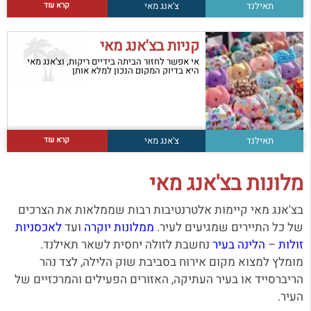
קרא עוד
תאילנד
צ'אנג מאי
קניות בצ'אנג מאי
אי אפשר לחזור הביתה בידיים ריקות, וצ'אנג מאי
היא בדיוק המקום הנכון למלא אותן
קרא עוד
תאילנד
צ'אנג מאי
מלונות בצ'אנג מאי
בצ'אנג מאי קיימות אלטרנטיבות רבות שממלאות את הצרכים
של כל התיירים שמגיעים לעיר.
ממלונות יוקרה
ועד
לאכסניות
זולות
–
הלינה בעיר
נחשבת לזולה יחסית לשאר תאילנד.
מומלץ למצוא מקום אירוח בסביבת שוק הלילה, לצד נהר
הריברסייד או בעיר העתיקה, האזורים הפעילים והמרכזיים של
העיר.