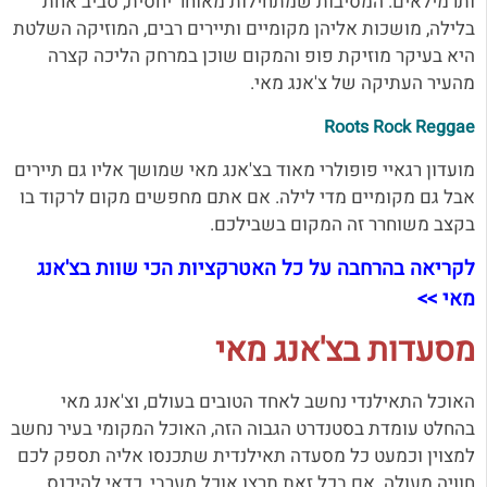
ותרמילאים. המסיבות שמתחילות מאוחר יחסית, סביב אחת
בלילה, מושכות אליהן מקומיים ותיירים רבים, המוזיקה השלטת
היא בעיקר מוזיקת פופ והמקום שוכן במרחק הליכה קצרה
מהעיר העתיקה של צ'אנג מאי.
Roots Rock Reggae
מועדון רגאיי פופולרי מאוד בצ'אנג מאי שמושך אליו גם תיירים
אבל גם מקומיים מדי לילה. אם אתם מחפשים מקום לרקוד בו
בקצב משוחרר זה המקום בשבילכם.
לקריאה בהרחבה על כל האטרקציות הכי שוות בצ'אנג
מאי >>
מסעדות בצ'אנג מאי
האוכל התאילנדי נחשב לאחד הטובים בעולם, וצ'אנג מאי
בהחלט עומדת בסטנדרט הגבוה הזה, האוכל המקומי בעיר נחשב
למצוין וכמעט כל מסעדה תאילנדית שתכנסו אליה תספק לכם
חוויה מעולה. אם בכל זאת תרצו אוכל מערבי, כדאי להיכנס