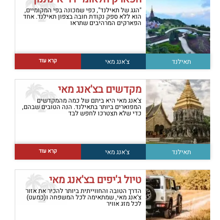
"הגג של תאילנד", כפי שמכונה בפי המקומיים,
הוא ללא ספק נקודת חובה בצפון תאילנד. אחד
הפארקים המרהיבים שתראו
קרא עוד
תאילנד
צ'אנג מאי
מקדשים בצ'אנג מאי
צ'אנג מאי היא ביתם של כמה מהמקדשים
המפוארים ביותר בתאילנד. הנה הטובים שבהם,
כדי שלא תצטרכו לחפש לבד
קרא עוד
תאילנד
צ'אנג מאי
טיול ג'יפים בצ'אנג מאי
הדרך הטובה והחווייתית ביותר להכיר את אזור
צ'אנג מאי, שמתאימה לכל המשפחה ו(כמעט)
לכל מזג אוויר