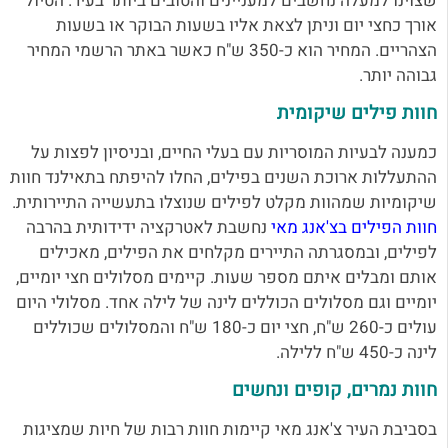
שצוינו למעלה נחשבים למעניינים והטובים ביותר בעיר. הטיול
אורך כחצי יום וניתן לצאת אליו בשעות הבוקר או בשעות
הצהריים. המחיר הוא כ-350 ש"ח כאשר באתר הרשמי המחיר
גבוהה יותר.
חוות פילים שיקומית
כמענה לבעיות המוסריות עם בעלי החיים, ובניסיון לפצות על
ההתעללות ארוכת השנים בפילים, החלו להיפתח בתאילנד חוות
שיקומיות שמהוות מקלט לפילים שנוצלו בתעשייה התיירותית.
חוות הפילים בצ'אנג מאי
נחשבת לאטרקציה ידידותית בהרבה
לפילים, ובמסגרתה התיירים מקלחים את הפילים, מאכילים
אותם ומבלים איתם מספר שעות. קיימים מסלולים חצי יומיים,
יומיים וגם מסלולים הכוללים לינה של לילה אחד. מסלולי היום
עולים כ-260 ש"ח, חצי יום כ-180 ש"ח והמסלולים שכוללים
לינה כ-450 ש"ח ללילה.
חוות נמרים, קופים ונחשים
בסביבת העיר צ'אנג מאי קיימות חוות רבות של חיות שמציגות