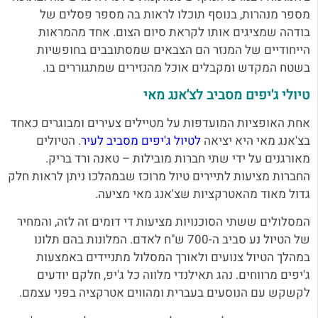
מספר מנהרות, בנוסף תוכלו לראות בה מספר פסלים של
בודהה שמציגים אותו לקראת סיום הצום. אחד מהמראות
הייחודיים של המנזר הם הצבאים שמסתובבים בחופשיות
בשטח המקדש ומקבלים אוכל מהנזירים שמתגוררים בו.
טיולי ג'יפים מסביב לצ'אנג מאי
אחת האופציות המועדפות על מטיילים צעירים ומבוגרים כאחד
בצ'אנג מאי היא יציאה
לטיול ג'יפים מסביב לעיר
. הטיולים
מאורגנים על ידי שתי חברות מובילות – טאנה ורד בריק.
החברות מציעות לתיירים טיול מרוכז שבמהלכו ניתן לראות חלק
גדול מאוד מהאטרקציות שצ'אנג מאי מציעה.
המסלולים ששתי הסוכנויות מציעות די דומים זה לזה, והמחיר
של הטיול נע סביב ה-700 ש"ח לאדם. המלונות בהם תלונו
במהלך הטיול צנועים ולאורך המסלול מתניידים באמצעות
ג'יפים מרווחים. נהג תאילנדי מלווה כל ג'יפ, חלקם יודעים
לקשקש עם הנוסעים בעברית ומהווים אטרקציה בפני עצמם.