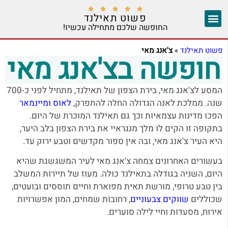





פשוט תאילנד
החופשה שלכם מתחילה עכשיו!
צ'אנג מאי
יצירת קשר
אזורים נוספים
פשוט תאילנד
»
צ'אנג מאי
חופשה בצ'אנג מאי
המסע לצ'אנג מאי, בירת הצפון של תאילנד, מתחיל לפני כ-700
שנה. ממלכת לאנה הגדולה החלה להתפרק,
לאוס ומיינמאר
הפכו מדינות עצמאיות וכך גם תאילנד המוכרת של היום.
בתקופה זו הקים לו מלך מנגראיי את בירת הצפון בלב היער,
היא העיר צ'אנג מאי, ובה אין ספור מקדשים וטבע ירוק עד.
בעשורים האחרונים צמחה צ'אנג מאי לעיר המשגשגת שהיא
היום, השניה בגודלה בתאילנד כולה. מעוז של תיירות המשלב
בין טבע טרופי, מורשת תאית מפוארת וחיים תוססים ובועטים,
שכוללים
שווקים צבעוניים
, רחובות שמחים, המון אפשרויות
אירוח, מסעדות וחיי לילה סוערים.