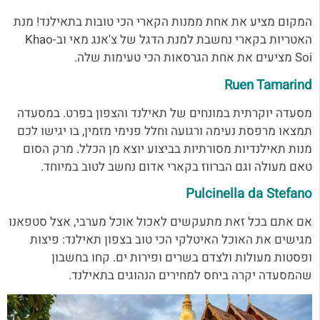
המקום מציע את אחת ממנות הקארי הכי טובות בתאילנד! מנת
האטריות בקארי נחשבת למנת הדגל של צ'אנג מאי וב-Khao
Soi מציעים את אחת הגרסאות הכי טעימות שלה.
Ruen Tamarind
מסעדה יוקרתית במונחים של תאילנד והצפון בפרט. במסעדה
תמצאו מרפסת נעימה ורגועה וחלל פנימי מזמין, בו יגישו לכם
מנות תאילנדיות מסורתיות בביצוע יוצא מן הכלל. מרק הסום
טאם מעולה וגם הברווז בקארי אדום נחשב לטוב במיוחד.
Pulcinella da Stefano
אם אתם בכל זאת מתעקשים לאכול אוכל מערבי, אצל סטפאנו
מגישים את האוכל האיטלקי הכי טוב בצפון תאילנד: פיצות
ופסטות מעולות ולצדם בשרים ופירות ים. קחו בחשבון
שהמסעדה יקרה ביחס למחירים הנהוגים בתאילנד.