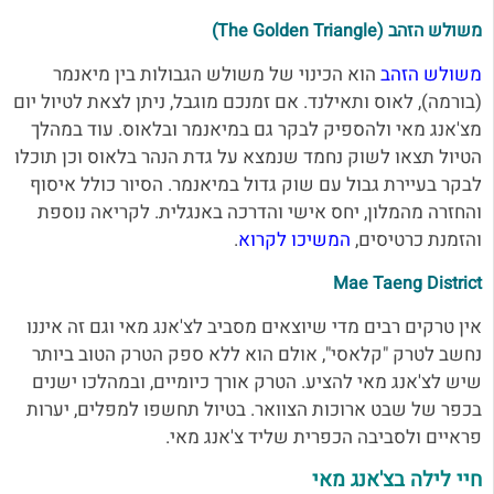
משולש הזהב (The Golden Triangle)
משולש הזהב
הוא הכינוי של משולש הגבולות בין מיאנמר
(בורמה), לאוס ותאילנד. אם זמנכם מוגבל, ניתן לצאת לטיול יום
מצ'אנג מאי ולהספיק לבקר גם במיאנמר ובלאוס. עוד במהלך
הטיול תצאו לשוק נחמד שנמצא על גדת הנהר בלאוס וכן תוכלו
לבקר בעיירת גבול עם שוק גדול במיאנמר. הסיור כולל איסוף
והחזרה מהמלון, יחס אישי והדרכה באנגלית. לקריאה נוספת
והזמנת כרטיסים,
המשיכו לקרוא
.
Mae Taeng District
אין טרקים רבים מדי שיוצאים מסביב לצ'אנג מאי וגם זה איננו
נחשב לטרק "קלאסי", אולם הוא ללא ספק הטרק הטוב ביותר
שיש לצ'אנג מאי להציע. הטרק אורך כיומיים, ובמהלכו ישנים
בכפר של שבט ארוכות הצוואר. בטיול תחשפו למפלים, יערות
פראיים ולסביבה הכפרית שליד צ'אנג מאי.
חיי לילה
בצ'אנג מאי