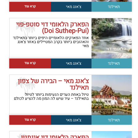
קרא עוד
תאילנד
צ'אנג מאי
הפארק הלאומי דוי סוטפ-פוי
(Doi Suthep-Pui)
אחד הפארקים הלאומיים היפים ביותר בתאילנד
והאהובים ביותר בקרב המטיילים באזור צ'אנג
מאי
קרא עוד
תאילנד
צ'אנג מאי
צ’אנג מאי – הבירה של צפון
תאילנד
טיול באחת הערים הנעימות ביותר לטיול
בתאילנד – עיר שיש לה המון מה להציע לכולם
קרא עוד
תאילנד
צ'אנג מאי
הפארק הלאומי דוי אינתנון