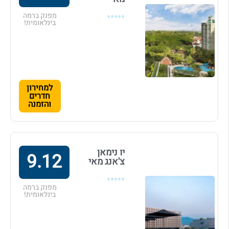
מפנק ברמה
⭐⭐⭐⭐⭐
בינלאומית!
למחירון
חדרים
והזמנה
יו נימאן
9.12
צ'אנג מאי
⭐⭐⭐⭐⭐
מפנק ברמה
בינלאומית!