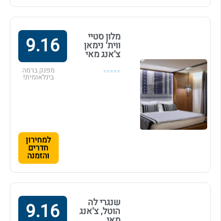
מלון סטיי
9.16
ווית‘ נימאן
צ'אנג מאי
מפנק ברמה
⭐⭐⭐⭐⭐
בינלאומית!
למחירון
חדרים
והזמנה
שנגרי לה
9.16
הוטל, צ'אנג
מאי