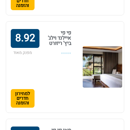
חדרים
והזמנה
פי פי
8.92
איילנד וילג'
ביץ' ריזורט
מפנק מאוד
⭐⭐⭐⭐⭐
למחירון
חדרים
והזמנה