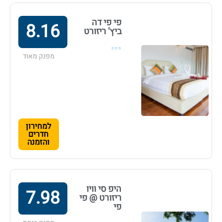
פי פי דה
8.16
ביץ' ריזורט
⭐⭐⭐
מפנק מאוד
למחירון
חדרים
והזמנה
היפ סי וויו
7.98
ריזורט @ פי
פי