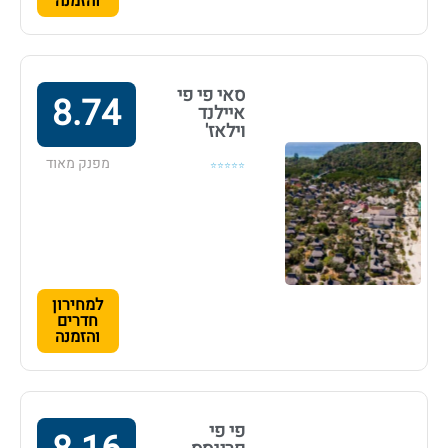
והזמנה
סאי פי פי
8.74
איילנד
וילאז'
מפנק מאוד
⭐⭐⭐⭐⭐
למחירון
חדרים
והזמנה
פי פי