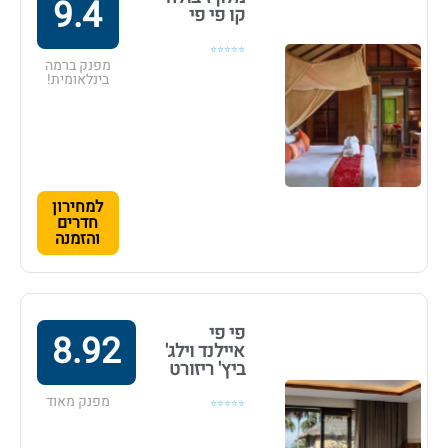
9.4
קו פי פי
⭐⭐⭐⭐⭐
מפנק ברמה
בינלאומית!
למחירון
חדרים
והזמנה
פי פי
8.92
איילנד וילג'
ביץ' ריזורט
מפנק מאוד
⭐⭐⭐⭐⭐