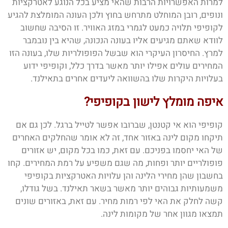
למרות האפשרויות הרבות שהאי מציע בכל הנוגע לאטרקציות
ונופים, רובן המוחלט מתרחש בחוץ ולכן העונה המומלצת להגיע
לקופיפי תלויה כמעט לגמרי במזג האוויר. זו הסיבה שחשוב
לוודא שאתם מגיעים אליו בעונה הנכונה, שהיא בין נובמבר
למרץ. החיסרון העיקרי הוא שבשל הפופולריות שלו, בעונה הזו
המחירים עולים אפילו יותר מאשר בדרך כלל, וקופיפי ידוע
בעלויות היקרות שלו בהשוואה ליעדים אחרים בתאילנד.
איפה מומלץ לישון בקופיפי?
קופיפי הוא אי קטנטן, שברובו אפשר לטייל ברגל. לכן גם אם
תיקחו מקום לינה באזור אחד, זה לא אומר שהחלקים האחרים
של האי יחסמו בפניכם. עם זאת, כמו בכל מקום, יש אזורים
פופולריים יותר ופחות, מה שגם משפיע על רמת המחירים. קחו
בחשבון שהן מחירי הלינה והן עלויות האטרקציות בקופיפי
משמעותיות גבוהים יותר מאשר בשאר תאילנד. בשל גודלו,
קשה לחלק את האי לפי רמות מחיר. עם זאת, באזורים שונים
תמצאו מגוון אחר של מקומות לינה.