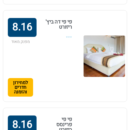
פי פי דה ביץ'
8.16
ריזורט
⭐⭐⭐
מפנק מאוד
למחירון
חדרים
והזמנה
פי פי
8.16
פרינסס
ריזורט