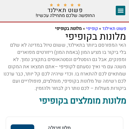





פשוט תאילנד
החופשה שלכם מתחילה עכשיו!
צ'אנג מאי
יצירת קשר
אזורים נוספים
פשוט תאילנד
»
קופיפי
»
מלונות בקופיפי
מלונות בקופיפי
האי המפורסם ביותר בתאילנד, ששום טיול במדינה לא שלם
בלי ביקור בו מציע המון (באמת המון) ריזורטים מפוארים
ומפנקים, אבל גם הוסטלים וגסטהאוסים בתקציב נמוך. לא
משנה עם מי ואיך נסעתם לקופיפי –אתם תמצאו את המקום
שמתאים לכם להתארח בו. וכדי שיהיה לכם קל יותר, כבר ערכנו
לכם רשימה של מלונות בקופיפי, מומלצים, פופולריים ועם
ביקורות מעולות – לכם נותר רק לבחור ולהזמין.
מלונות מומלצים בקופיפי
מלון זיבולה