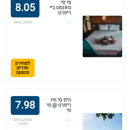
פי פי
8.05
סאנסט ביי
ריזורט
מפנק מאוד
⭐⭐
למחירון
חדרים
והזמנה
היפ סי וויו
7.98
ריזורט @ פי
פי
מפנק ביחס
⭐⭐⭐
למחיר