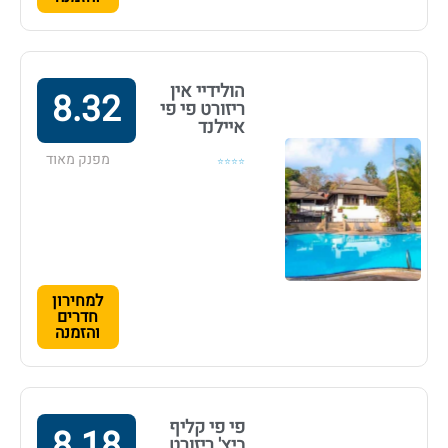
הולידיי אין
8.32
ריזורט פי פי
איילנד
מפנק מאוד
⭐⭐⭐⭐
למחירון
חדרים
והזמנה
פי פי קליף
8.18
ביץ' ריזורט