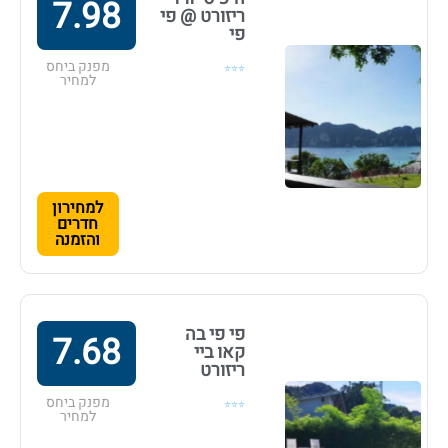
7.98
ריזורט @ פי
פי
מפנק ביחס
⭐⭐⭐
למחיר
למחירון
חדרים
והזמנה
פי פי בה
7.68
קאו ביי
ריזורט
מפנק ביחס
⭐⭐⭐
למחיר