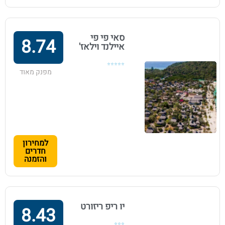
סאי פי פי
8.74
איילנד וילאז'
⭐⭐⭐⭐⭐
מפנק מאוד
למחירון
חדרים
והזמנה
יו ריפ ריזורט
8.43
⭐⭐⭐