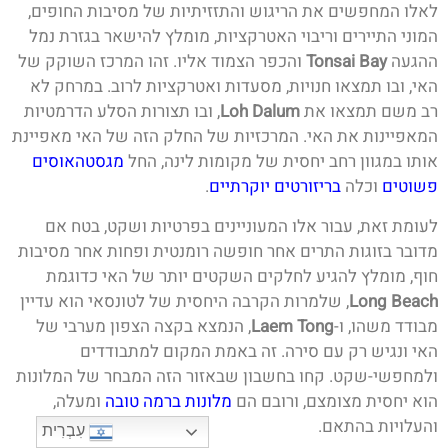
לאלו המחפשים את הריגוש והתזזיתיות של מסיבות החופים,
המוני התיירים וריבוי האטרקציות, מומלץ להישאר בגזרת נמל
ההגעה
Tonsai Bay
והכפר הצמוד אליו. זהו המרכז השוקק של
האי, ובו תמצאו חנויות, מסעדות ואטרקציות לרוב. במרחק לא
רב משם תמצאו את
Loh Dalum
, ובו תצורות הסלע הדרמטיות
המאפיינות את האי. המרכזיות של החלק הזה של האי מאפיינת
אותו במגוון רחב יחסית של מקומות לינה, החל
מגסטהאוסים
פשוטים
וכלה
בריזורטים יוקרתיים
.
לעומת זאת, עבור אלו המעוניינים בפרטיות ושקט, בטח אם
מדובר בזוגות התרים אחר חופשה רומנטית ופחות אחר מסיבות
חוף, מומלץ להגיע לחלקים השקטים יותר של האי כדוגמת
Long Beach
, שלמרות הקרבה היחסית של לטונסאי הוא עדיין
מבודד משהו, ו-
Laem Tong
, הנמצא בקצה הצפון מערבי של
האי ונגיש רק עם סירה. זה באמת המקום למתבודדים
ולמחפשי-שקט. קחו בחשבון שבאזור הזה המבחר של המלונות
הוא יחסית מצומצם, ורובם הם
מלונות ברמה טובה
ומעלה,
והעלויות בהתאם.
עִבְרִית