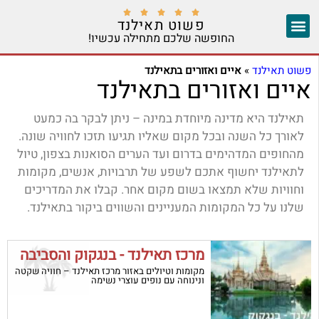





פשוט תאילנד
החופשה שלכם מתחילה עכשיו!
צ'אנג מאי
יצירת קשר
אזורים נוספים
פשוט תאילנד
»
איים ואזורים בתאילנד
איים ואזורים בתאילנד
תאילנד היא מדינה מיוחדת במינה – ניתן לבקר בה כמעט
לאורך כל השנה ובכל מקום שאליו תגיעו תזכו לחוויה שונה.
מהחופים המדהימים בדרום ועד הערים הסואנות בצפון, טיול
לתאילנד יחשוף אתכם לשפע של תרבויות, אנשים, מקומות
וחוויות שלא תמצאו בשום מקום אחר. קבלו את המדריכים
שלנו על כל המקומות המעניינים והשווים ביקור בתאילנד.
מרכז תאילנד - בנגקוק והסביבה
מקומות וטיולים באזור מרכז תאילנד – חוויה שקטה
ונינוחה עם נופים עוצרי נשימה