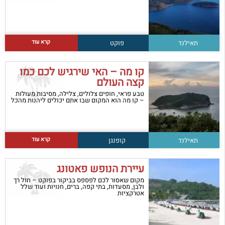
קרא עוד
תאילנד
פוקט
קו מה – האי שירגיש לכם כמו
קצה העולם
טבע פראי, חופים צלולים, צלילה, מסיבות מעולות
– קו מה הוא המקום שבו אתם יכולים ליהנות מהכל
קרא עוד
תאילנד
קופנגן
עיירת הנופש פאטונג
מקום שאסור לכם לפספס בביקור בפוקט – חול רך
ולבן, מסעדות, בתי קפה, ברים, חנויות ועוד שלל
אטרקציות