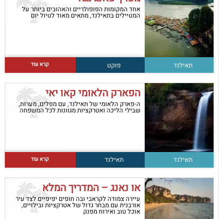
אחד המקומות הפופולריים והאהובים ביותר על
המטיילים בתאילנד, מתאים מאוד לטיול יום
קרא עוד
תאילנד
פוקט
הפארק הלאומי קאו יאי
ה-פארק הלאומי של תאילנד, עם מפלים, מערות,
שבילי הליכה ואטרקציות מגוונות לכל המשפחה
קרא עוד
תאילנד
תאילנד
או נאנג – המדריך המלא
עיירה צמודה לקראבי ובה חופים יפיפיים לצד עיר
אורבנית עם מבחר גדול של אטרקציות ובילויים,
אוכל טוב ואירוח מפנק