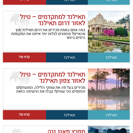
תאילנד למתקדמים – טיול
לאזור דרום תאילנד
כמה אתם באמת מכירים את דרום תאילנד חוץ
מהאיים? מוזמנים לגלות יחד איתנו את המקומות
היפים ביותר
קרא עוד
תאילנד
תאילנד
תאילנד למתקדמים – טיול
לאזור צפון תאילנד
מכירים בעל פה את שווקי הלילה, המועדונים
והחופים הכי שווים? קבלו את הרשימה הזאת
קרא עוד
תאילנד
תאילנד
מפרץ פאנג נגה