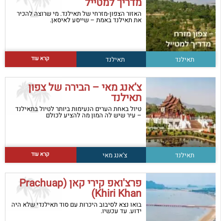
מדריך למטייל
האזור הצפון-מזרחי של תאילנד. מי שרוצה להכיר
את תאילנד באמת – שייסע לאיסאן.
קרא עוד
תאילנד
תאילנד
צ’אנג מאי – הבירה של צפון
תאילנד
טיול באחת הערים הנעימות ביותר לטיול בתאילנד
– עיר שיש לה המון מה להציע לכולם
קרא עוד
תאילנד
צ'אנג מאי
פרצ'ואפ קירי קאן (Prachuap
Khiri Khan)
בואו נצא לסיבוב היכרות עם סוד תאילנדי שלא היה
ידוע. עד עכשיו.