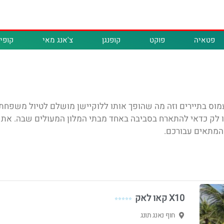
פטאיה
פוקט
קופנגן
צ'אנג מאי
קופיפ
 עמוס בתיירים וזה מה שהופך אותו ללוקיישן מושלם לטיול משפחת
ו לק כדאי להתארח בסביבה באחד מבתי המלון המעולים שבה. את ה
המתאים עבורכם.
X10 קאו לאק
⭐⭐⭐⭐⭐
חוף נאנג תונג