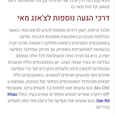
והוא קטן בגודלו (יש בו שני טרמינלים), מה שמאפשר ניווט
פשוט, קל ונוח מאד בו.
דרכי הגעה נוספות לצ'אנג מאי
מלבד טיסות, ישנן דרכים נוספות להגיע לצ'אנג מאי, כאשר
הבולטות שבהן הן באמצעות אוטובוס ורכבות. נסיעה
באוטובוסים המציעים כיסאות מחלקה ראשונה תהיה יקרה
בהשוואה לאפשרויות האחרות, אך מכיוון שמדובר בנסיעה
ישירה, היא גם תהיה נוחה ומשתלמת לכל אלה שזמנם
במדינה או בעיר עצמה קצוב. יש באוטובוסים הללו מושבים
שהופכים לכמעין מיטה ולעתים מוקרנים תוך כדי הנסיעה
סרטים ואף מוגשים חטיפים לנוסעים. האוטובוסים הללו
יוצאים מטרמינל האוטובוסים הצפוני של בנגקוק, שנמצא ב-
Mo Chit, והם עושים זאת לפחות 12 פעמים ביום. אוטובוסי
VIP ויוקרה אחרים יוצאים מאזורים שונים בעיר, כולל
Khao
San Rd
, והם עושים את הנסיעה אל צ'אנג מאי כמה פעמים
בכל יום.