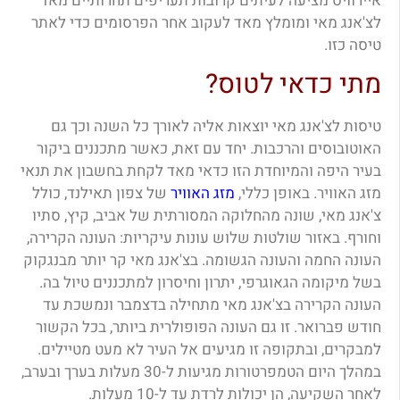
איירוויס מציעה לעיתים קרובות תעריפים תחרותיים מאד
לצ'אנג מאי ומומלץ מאד לעקוב אחר הפרסומים כדי לאתר
טיסה כזו.
מתי כדאי לטוס?
טיסות לצ'אנג מאי יוצאות אליה לאורך כל השנה וכך גם
האוטובוסים והרכבות. יחד עם זאת, כאשר מתכננים ביקור
בעיר היפה והמיוחדת הזו כדאי מאד לקחת בחשבון את תנאי
מזג האוויר. באופן כללי,
מזג האוויר
של צפון תאילנד, כולל
צ'אנג מאי, שונה מהחלוקה המסורתית של אביב, קיץ, סתיו
וחורף. באזור שולטות שלוש עונות עיקריות: העונה הקרירה,
העונה החמה והעונה הגשומה. בצ'אנג מאי קר יותר מבנגקוק
בשל מיקומה הגאוגרפי, יתרון וחיסרון למתכננים טיול בה.
העונה הקרירה בצ'אנג מאי מתחילה בדצמבר ונמשכת עד
חודש פברואר. זו גם העונה הפופולרית ביותר, בכל הקשור
למבקרים, ובתקופה זו מגיעים אל העיר לא מעט מטיילים.
במהלך היום הטמפרטורות מגיעות ל-30 מעלות בערך ובערב,
לאחר השקיעה, הן יכולות לרדת עד ל-10 מעלות.