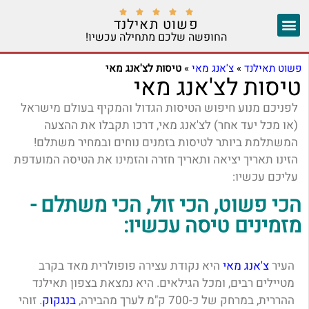





פשוט תאילנד
החופשה שלכם מתחילה עכשיו!
צ'אנג מאי
יצירת קשר
אזורים נוספים
פשוט תאילנד
»
צ'אנג מאי
»
טיסות לצ'אנג מאי
טיסות לצ'אנג מאי
לפניכם מנוע חיפוש הטיסות הגדול והמקיף בעולם מישראל
(או מכל יעד אחר) לצ'אנג מאי, דרכו תקבלו את ההצעה
המשתלמת ביותר לטיסות בזמנים נוחים ובמחיר משתלם!
הזינו תאריך יציאה ותאריך חזרה והזמינו את הטיסה המועדפת
עליכם עכשיו:
הכי פשוט, הכי זול, הכי משתלם -
מזמינים טיסה עכשיו:
העיר
צ'אנג מאי
היא נקודת עצירה פופולרית מאד בקרב
מטיילים רבים, ומכל הגילאים. היא נמצאת בצפון תאילנד
ההררית, במרחק של כ-700 ק"מ לערך מהבירה,
בנגקוק
. זוהי