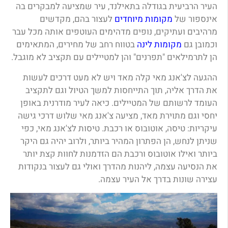
העיר הרביעית בגודלה בתאילנד, עיר שמציעה למבקרים בה
אינספור של
מקומות מיוחדים
לעצור בהם, מקדשים
מרהיבים ועתיקים, נופים מדהימים העוטפים אותה מכל עבר
וכמובן גם
מקומות לינה
בטווח רחב של מחירים, המתאימים
הן לתרמילאים "תפרנים" והן למטיילים עם תקציב לא מוגבל.
ההגעה לצ'אנג מאי קלה מאד ויש לא מעט דרכים לעשות
את הדרך אליה, תוך התייחסות למשך הטיול וגם לתקציב
העומד לרשותם של המטיילים. כיאה לעיר מודרנית באופן
יחסי וגם מתוירת מאד, מציעה צ'אנג מאי שלוש דרכי גישה
עיקריות: טיסה, אוטובוס או רכבת. טיסות לצ'אנג מאי, כפי
שניתן לנחש, הן הפתרון המהיר ביותר, ולרוב יהיה גם היקר
ביותר ואילו אוטובוס ורכבת הם הזדמנות לחוות קצת יותר
את הנסיעה עצמה, ליהנות מהדרך ואולי גם לעצור בנקודות
עצירה שונות בדרך אל העיר עצמה.