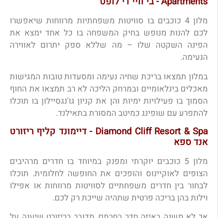
Apartments - בי וויי די לופט
מלון 4 כוכבים בו סוויטות משפחתיות מרווחות שיאפשרו
לכם להנות מנופש בחיק המשפחה בו כל אחד ימצא את
הפינה השקטה שלו – מה שללא ספק יתרום לאווירה
הנעימה.
במלון תמצאו בריכת שחיה נעימה ומסעדות טובות המגישות
מאכלים בינלאומיים ובמרחק הליכה לא רב תמצאו את החוף
הסמוך בו פעילויות ימיות והן את קניון גו'נגסיילון בו תוכלו
להתפרע עם שופינג כמיטב המסורת בתאילנד.
Diamond Cliff Resort & Spa - דיימונד קליף ריזורט
אנד ספא
מלון 5 כוכבים יוקרתי ומפנק במיוחד בו חדרים מרהיבים
הצופים לאוקיינוס והופכים את החופשה לחלומית. תוכלו
לבחור בין חדרים משפחתיים לסוויטות מרווחות או אפילו
וילות בהן בריכה פרטית שתהיה שייכת רק לכם.
אך לא משנה באיזה חדר בחרתם, מדובר בריזורט שיענה על