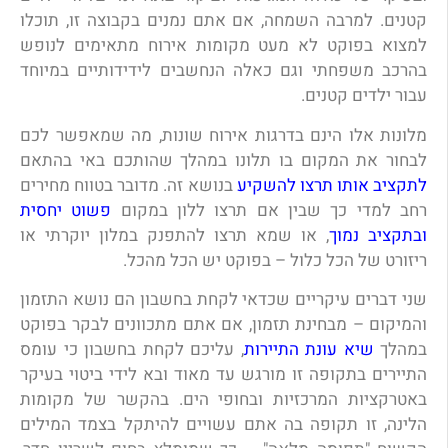
קטנים. למרבה השמחה, אם אתם נמנים בקבוצה זו, תוכלו
למצוא בפוקט לא מעט מקומות אירוח מתאימים לנופש
בהרכב משפחתי וגם כאלה הנחשבים לידידותיים במיוחד
עבור ילדים קטנים.
מלונות אלו הינם בדרגות אירוח שונות, מה שמאפשר לכם
לבחור את המקום בו תלונו במהלך שהותכם באי בהתאם
לתקציב אותו תרצו להשקיע
בנושא זה. מדובר בטווח מחירים
רחב למדי כך שבין אם תרצו ללון במקום
פשוט יחסית
ובתקציב נמוך
, או שמא תרצו להתפנק במלון יוקרתי או
ריזורט של הכל כלול – בפוקט יש הכל מהכל.
שני דברים עיקריים שכדאי לקחת בחשבון הם נושא התזמון
והמיקום – מבחינת תזמון, אם אתם מתכוונים לבקר בפוקט
במהלך
שיא עונת התיירות
, עליכם לקחת בחשבון כי עומס
התיירים בתקופה זו מורגש עד מאוד ובא לידי ביטוי בעיקר
באטרקציות המרכזיות ובחופי הים. בהקשר של מקומות
הלינה, זו תקופה בה אתם עשויים להיתקל בצמד המילים