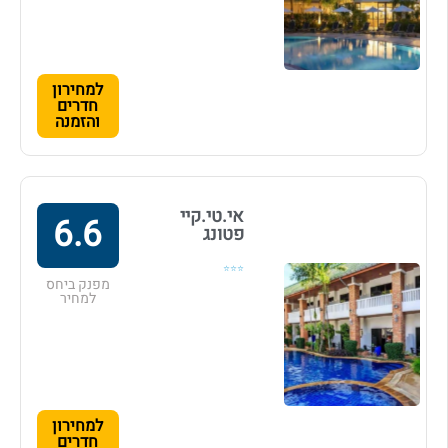
למחירון
חדרים
והזמנה
אי.טי.קיי
6.6
פטונג
⭐⭐⭐
מפנק ביחס
למחיר
למחירון
חדרים