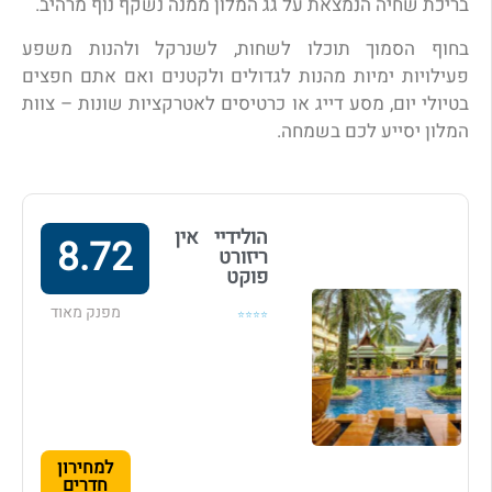
בריכת שחיה הנמצאת על גג המלון ממנה נשקף נוף מרהיב.
בחוף הסמוך תוכלו לשחות, לשנרקל ולהנות משפע
פעילויות ימיות מהנות לגדולים ולקטנים ואם אתם חפצים
בטיולי יום, מסע דייג או כרטיסים לאטרקציות שונות – צוות
המלון יסייע לכם בשמחה.
הולידיי אין
8.72
ריזורט
פוקט
מפנק מאוד
⭐⭐⭐⭐
למחירון
חדרים