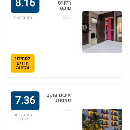
8.16
ריזורט
פוקט
מפנק מאוד
⭐⭐⭐⭐
למחירון
חדרים
והזמנה
איביס פוקט
7.36
פאטונג
⭐⭐⭐
מפנק ביחס
למחיר