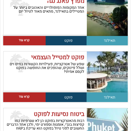
מפרץ פאנג נגה
אחד המקומות הפופולריים והאהובים ביותר על
המטיילים בתאילנד, מתאים מאוד לטיול יום
קרא עוד
תאילנד
פוקט
פוקט למטייל העצמאי
שפע של אטרקציות, פעילויות הקשורות במים וים
ושלל פינוקים, שהופכים את החופשה בפוקט
לקסם אמיתי!
קרא עוד
תאילנד
פוקט
ביטוח נסיעות לפוקט
רבות מהאטרקציות בפוקט הן לא שגרתיות כמו
קפיצות בנג'י, אומגות וספורט ימי, ולכן אחד הדברים
החשובים לפני טיול בפוקט הוא עריכת ביטוח