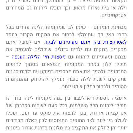
הקשוח "תפוסה מלאה" – כך שמומלץ בחום לשריין חדר,
וילה או בית אירוח מראש וכך תוכלו ליהנות גם ממחירים
אטרקטיביים.
מבחינת המיקום – שימו לב שמקומות הלינה פזורים בכל
רחבי האי, כך שמומלץ לבחור את המקום הקרוב ביותר
לאטרקציות בהן אתם מעוניינים לבקר
. אם למשל אתם
מבקרים במקום עם ילדים גדולים שיכולים להעסיק את
עצמם ומעוניינים ליהנות גם
מסצנת חיי הלילה הענפה
–
תוכלו ללון באחד המקומות הנמצאים בסמוך לחופים
המרכזיים. ולהפך, אם אתם מבקרים בפוקט עם ילדים קטנים
שזקוקים לשנת לילה טובה, מומלץ להתרחק מהמקומות
ההומים ולבחור במלון שקט יותר.
אופציה נוספת היא לעבור בין כמה מקומות לינה. בדרך זו
תוכלו ליהנות מכל העולמות, בכל פעם לשהות בקרבתן של
אטרקציות אחרות ובכך למצות את פוקט עד תום. תוכלו
לשלב בין לינה לצד החופים התוססים לבין כאלה מבודדים
יותר והן לחלק את התקציב בין מלונות בדרגת אירוח בינונית