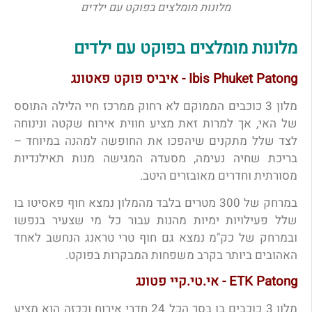
מלונות מומלצים בפוקט עם ילדים
מלונות מומלצים בפוקט עם ילדים
Ibis Phuket Patong - איביס פוקט פאטונג
מלון 3 כוכבים הממוקם לא רחוק ממרכז חיי הלילה התוסס
של האי, אך למרות זאת מציע חווית אירוח שקטה ונינוחה
לצד שלל מתקנים שיהפכו את החופשה למהנה במיוחד –
בריכת שחיה נעימה, מסעדה המגישה מנות תאילנדיות
מסורתית וחדרים מאובזרים היטב.
במרחק של 300 מטרים בלבד מהמלון נמצא חוף פאסיטו בו
שלל פעילויות ימיות מהנות עבור כל מי שצעיר בנפשו
ובמרחק של כק"מ נמצא גם חוף טרי טראנג הנחשב לאחד
האהובים ביותר בקרב משפחות המבקרות בפוקט.
ETK Patong - אי.טי.קיי פטונג
מלון 3 כוכבים בו בסך הכל 24 חדרי אירוח וככזה הוא מציע