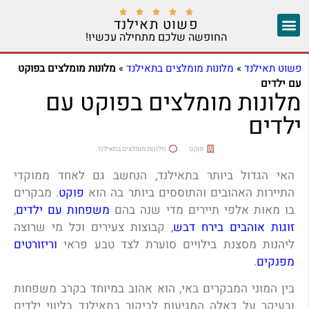





פשוט תאילנד
החופשה שלכם מתחילה עכשיו!
צ'אנג מאי
יצירת קשר
אזורים נוספים
פשוט תאילנד
»
מלונות מומלצים בתאילנד
»
מלונות מומלצים בפוקט
עם ילדים
מלונות מומלצים בפוקט עם
ילדים
פוקט
מלונות מומלצים בתאילנד
האי הגדול ביותר בתאילנד, הנחשב גם לאחד ממוקדי
התיירות האהובים והתוססים ביותר בה הוא
פוקט
. מבקרים
בו מאות אלפי תיירים מדי שנה בהם
משפחות עם ילדים
,
זוגות אוהבים בירח דבש
, קבוצות צעירים וכל מי שרוצה
ליהנות מסצנת בילויים סוערת לצד טבע פראי
וריזורטים
מפנקים
.
בין המוני המבקרים באי, הוא אהוב במיוחד בקרב משפחות
ובעיקר על כאלה המגיעות לביקור בתאילנד בליווי ילדים