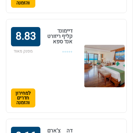
והזמנה
דיימונד
8.83
קליף ריזורט
אנד ספא
מפנק מאוד
⭐⭐⭐⭐⭐
למחירון
חדרים
והזמנה
דה צ'ארם