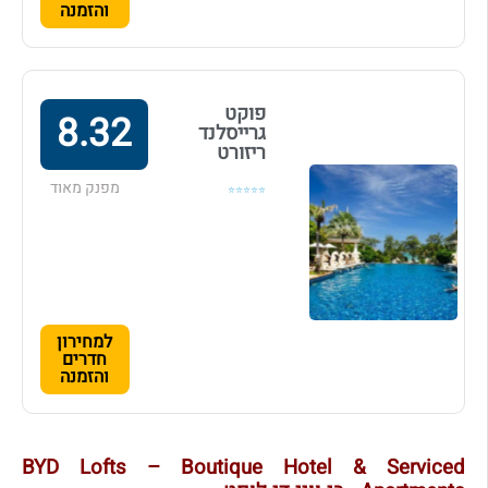
והזמנה
פוקט
8.32
גרייסלנד
ריזורט
מפנק מאוד
⭐⭐⭐⭐⭐
למחירון
חדרים
והזמנה
BYD Lofts – Boutique Hotel & Serviced