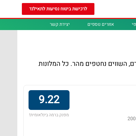
לרכישת ביטוח נסיעות לתאילנד
י
אזורים נוספים
יצירת קשר
דם, השווים נחטפים מהר. כל המלונות
9.22
מפנק ברמה בינלאומית!
מלון בדירוג 5 כוכבים באזור נונג קאה, הממוקם במרחק של 200