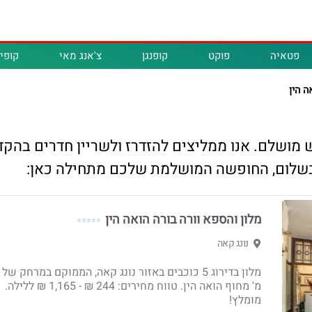
פטאיה
פוקט
קופנגן
צ'אנג מאי
קופיפ
ה הין
פש מושלם. אנו ממליצים להזדרז ולשריין חדרים בהק
 בשלום, החופשה המושלמת שלכם מתחילה כאן:
מלון והספא וורה בורה הואה הין
⭐⭐⭐⭐⭐
נונג קאה
מ' מחוף הואה הין. טווח מחירים: 244 ₪ - ‏1,165 ₪ ללילה.
מומלץ!