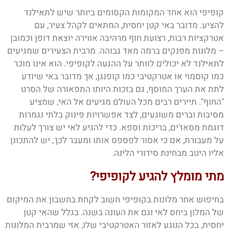
קופיפי הוא אחד המקומות הקסומים ביותר שיש לתאילנד
להציע. מדובר באי קטן יחסית, המתאים לקהל צעיר, עם
אטרקציות רבות, רצועת חוף מרהיבה אווירה יוצאת דופן וכמובן
– מלונות מפנקים ברמה מאד גבוהה. מרבית הצעירים שמגיעים
לתאילנד לא יכולים לוותר על ההגעה לקופיפי. הוא אינו מוכר
כמו קוסמוי או אטרקטיבי כמו קופנגן, אך מדובר באי שיודע
לתת את הערך המוסף, גם בזכות היותו התפאורה של הסרט
"החוף". תיירים רבים מכל העולם מגיעים אל האי, שמציע
מסיבות וברים משוגעים, לצד אפשרויות פינוק בלתי נגמרות
דוגמת מסאז'ים, בריכות וספא. כדי להגיע לאי יש צורך לעלות
על מעבורת, אם כי אסור לפספס אותו ומעבר לכך, יש להתכונן
אליו היטב מבחינת סידורי הלינה.
מתי מומלץ להגיע לקופיפי?
בחיפוש אחר מלונות בקופיפי חשוב לקחת בחשבון את המיקום
של המלון ביחס לאי וגם את העונה בשנה. בגלל שהאי קטן
יחסית, בכל הנוגע לאזור האטרקטיבי שלו, אזי שמרבית המלונות