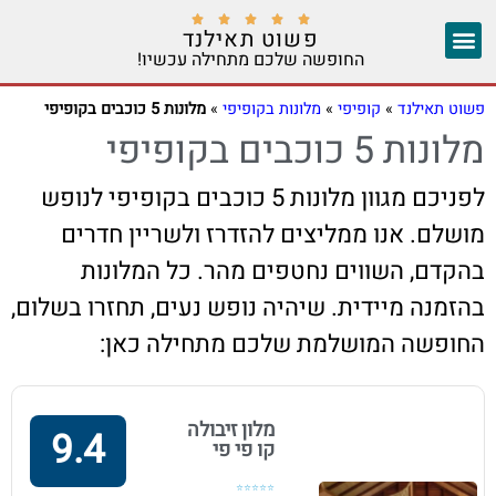





פשוט תאילנד
החופשה שלכם מתחילה עכשיו!
צ'אנג מאי
יצירת קשר
אזורים נוספים
פשוט תאילנד
»
קופיפי
»
מלונות בקופיפי
»
מלונות 5 כוכבים בקופיפי
מלונות 5 כוכבים בקופיפי
לפניכם מגוון מלונות 5 כוכבים בקופיפי לנופש
מושלם. אנו ממליצים להזדרז ולשריין חדרים
בהקדם, השווים נחטפים מהר. כל המלונות
בהזמנה מיידית. שיהיה נופש נעים, תחזרו בשלום,
החופשה המושלמת שלכם מתחילה כאן:
מלון זיבולה
9.4
קו פי פי
⭐⭐⭐⭐⭐