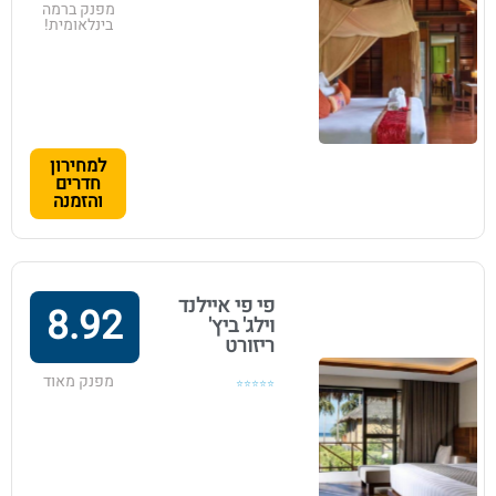
מפנק ברמה
בינלאומית!
למחירון
חדרים
והזמנה
פי פי איילנד
8.92
וילג' ביץ'
ריזורט
מפנק מאוד
⭐⭐⭐⭐⭐