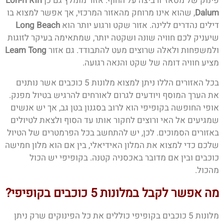
פינוק של מסאז' ורביצה על החוף. אזור מומלץ גם כן
הוא ה-Loh
Dalum
, שהוא אינו מרוחק מהאזור המרכזי, אך אפשר למצוא בו
דילים נהדרים ללינה. אזור שקט ורגוע יותר הוא
Long Beach
שיעניק לכם חוויה שונה ושקטה יותר, שמתאימה בעיקר לזוגות
ולמשפחות ולאלה שרוצים מעט להתבודד. גם אזור
Leam Tong
מציע חוויה דומה של שקט והנאה רגועה.
בכל האזורים הללו ניתן למצוא מלונות 5 כוכבים אשר נותנים
את הערך המוסף ויודעים לגרום לאורחים להרגיש בטיול מפנק.
אופי החופשה בקופיפי הוא לרוב בסגנון בטן גב, אך יש אנשים
שמגיעים אל האי ורוצים לחקור אותו עד הסוף ולצאת לטיולים
באזורים הסמוכים. לכן, יש להתחשב בכל הפרמטרים של הטיול
שלכם כדי למצוא את המלון האידיאלי, בין אם הוא מלון חמישה
כוכבים ובין אם מדובר באכסניה קטנה. בקופיפי יש הכול
מהכול.
מה אפשר לקבל במלונות 5 כוכבים בקופיפי?
מלונות 5 כוכבים בקופיפי כוללים את כל הפינוקים שרק ניתן