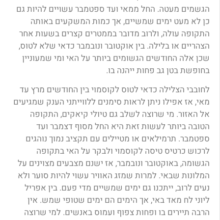
הגשמים מעטה. החל ממאי ועד ספטמבר עשויים להיות גם
כן לא מעט ימים שמשיים, אך כמות המשקעים באותה
התקופה עולה, ולרוב מדובר בממטרים קצרים בשעות אחר
הצהריים או בלילה. בין אוקטובר ונובמבר כדאי שלא לטוס,
שכן אלה החודשים הגשומים ביותר על האי ומי שמעוניין
בחופשת בטן גב פחות ייהנה בו.
לחובבי הצלילה כדאי לטוס לקוסמוי בין החודשים מרץ עד
מאי, אז אפילו ניתן לראות סימנים ללווייתני הענק שמגיעים
אל האזור. מי שרוצה לשלב גם טיולי קיאקים, התקופה
הטובה ביותר לעשות זאת היא החל מסוף דצמבר ועד
ספטמבר. תרמילאים או מטיילים עם תקציב נמוך נוהגים
לרכוש כרטיס טיסה לקוסמוי ולבקר על האי בתקופה
הגשומה, באוקטובר ונובמבר, אז ישנם מצבעים מצוינים על
המלונות שבאי. למרות שמזג האוויר עשוי להיות סוער ולא
נעים לרוב, ייתכנו גם ימים שמשיים מדי פעם. בין אפריל
ליוני לח מאד באי, אך הימים הם ימים שטופי שמש. אין
הרבה תיירים בו ופחות צפוף ועמוס באנשים. למי שרוצה