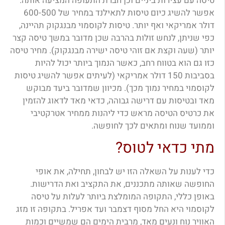
טיסה עם עצירות ביניים וכן חברת התעופה המציעה אותה.
אפשר להשיג כיום טיסות לתאילנד במחיר של 600-500
דולר אמריקאי ואף יותר. טיסות לקוסמוי מבנגקוק תהיינה,
כפי שניתן, לנחש זולות בהרבה שכן מדובר במשך טיסה קצר
יותר (שעה וקצת אם זוהי טיסה ישירה מבנגקוק). מחיר טיסה
כזו גם הוא בטווח רחב, כאשר הנמוך ביותר יכול להיות
בסביבות 150 דולר אמריקאי (לעיתים אפשר להשיג טיסות
לקוסמוי במחיר נמוך מכך). מכיוון שמדובר ביעד מבוקש
מאד ובטיסות עם דרישה גבוהה, כדאי מאד לדאוג להזמין
את כרטיס הטיסה מראש כדי ליהנות ממחיר אטרקטיבי
וממועד שנוח ומתאים לכך לחופשה.
מתי כדאי לטוס?
כדי לענות על השאלה הזו יש לבחון, תחילה, את אופי
החופשה שאותה מתכננים, את התקציב ואת הדרישות.
באופן כללי, התקופה המומלצת ביותר לעלות על טיסה
לקוסמוי היא החל מסוף דצמבר ועד אפריל. בתקופה זו מזג
האוויר נוח ונעים מאד, מרבית הימים הם שמשיים וכמות