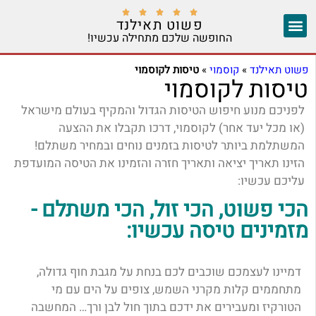





פשוט תאילנד
החופשה שלכם מתחילה עכשיו!
צ'אנג מאי
יצירת קשר
אזורים נוספים
פשוט תאילנד
»
קוסמוי
»
טיסות לקוסמוי
טיסות לקוסמוי
לפניכם מנוע חיפוש הטיסות הגדול והמקיף בעולם מישראל
(או מכל יעד אחר) לקוסמוי, דרכו תקבלו את ההצעה
המשתלמת ביותר לטיסות בזמנים נוחים ובמחיר משתלם!
הזינו תאריך יציאה ותאריך חזרה והזמינו את הטיסה המועדפת
עליכם עכשיו:
הכי פשוט, הכי זול, הכי משתלם -
מזמינים טיסה עכשיו:
דמיינו לעצמכם שוכבים לכם בנחת על מגבת חוף גדולה,
מתחממים קלות מקרני השמש, צופים על הים עם מי
הטורקיז ומעבירים את ידכם בתוך חול לבן ורך… המחשבה