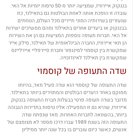
בנגקוק איירוויז, שמציעה יותר מ-50 טיסות יומיות אל האי.
עובדה זו הופכת אותה לאחת הבולטות גם בתאילנד, כזו
שנעזרים בשירותיה המוני תיירים מכל העולם, הנוחתים
בבנגקוק או ביעדים אחרים בתאילנד ומהם ממשיכים ישירות
אל האי. חברות תעופה נוספות, המציעות גם הן את השירות
הן תאי איירוויז, החברה הבינלאומית של תאילנד, סילק אייר
שמקשרת בין קוסמוי לסינגפור וחברת פיירפליי איירליינס
שמקשרת בין תאילנד לאינדונזיה.
שדה התעופה של קוסמוי
שדה התעופה של קוסמוי הוא שדה פעיל מאד, בהיותו
ממוקם באחד היעדים הבולטים והמתוירים ביותר בתאילנד.
מדובר בשדה תעופה פרטי בבעלות חברת התעופה בנגקוק
איירוויז, שהיא גם זו המפעילה אליו טיסות בתדירות הגבוהה
ביותר, בהשוואה לחברות האחרות. מאז שנפתח שדה
התעופה הזה בשנת 1989 עברו דרכו מספר לא מצומצם של
אנשים, כאשר כיום עוברים בו בכל שנה יותר ממיליון