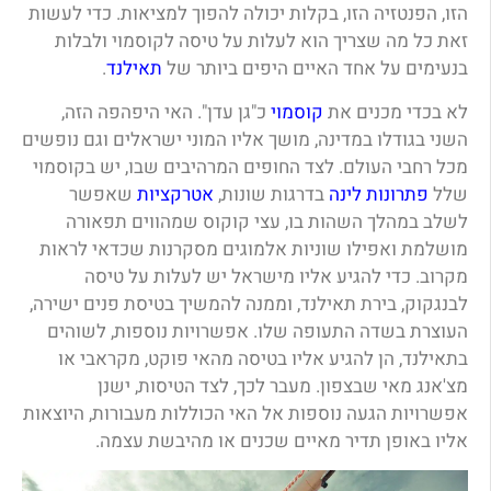
הזו, הפנטזיה הזו, בקלות יכולה להפוך למציאות. כדי לעשות
זאת כל מה שצריך הוא לעלות על טיסה לקוסמוי ולבלות
בנעימים על אחד האיים היפים ביותר של
תאילנד
.
לא בכדי מכנים את
קוסמוי
כ"גן עדן". האי היפהפה הזה,
השני בגודלו במדינה, מושך אליו המוני ישראלים וגם נופשים
מכל רחבי העולם. לצד החופים המרהיבים שבו, יש בקוסמוי
שלל
פתרונות לינה
בדרגות שונות,
אטרקציות
שאפשר
לשלב במהלך השהות בו, עצי קוקוס שמהווים תפאורה
מושלמת ואפילו שוניות אלמוגים מסקרנות שכדאי לראות
מקרוב. כדי להגיע אליו מישראל יש לעלות על טיסה
לבנגקוק, בירת תאילנד, וממנה להמשיך בטיסת פנים ישירה,
העוצרת בשדה התעופה שלו. אפשרויות נוספות, לשוהים
בתאילנד, הן להגיע אליו בטיסה מהאי פוקט, מקראבי או
מצ'אנג מאי שבצפון. מעבר לכך, לצד הטיסות, ישנן
אפשרויות הגעה נוספות אל האי הכוללות מעבורות, היוצאות
אליו באופן תדיר מאיים שכנים או מהיבשת עצמה.