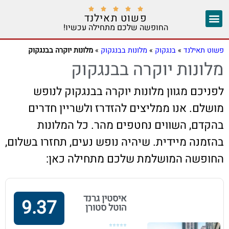





פשוט תאילנד
החופשה שלכם מתחילה עכשיו!
צ'אנג מאי
יצירת קשר
אזורים נוספים
פשוט תאילנד
»
בנגקוק
»
מלונות בבנגקוק
»
מלונות יוקרה בבנגקוק
מלונות יוקרה בבנגקוק
לפניכם מגוון מלונות יוקרה בבנגקוק לנופש
מושלם. אנו ממליצים להזדרז ולשריין חדרים
בהקדם, השווים נחטפים מהר. כל המלונות
בהזמנה מיידית. שיהיה נופש נעים, תחזרו בשלום,
החופשה המושלמת שלכם מתחילה כאן:
איסטין גרנד
9.37
הוטל סטורן
⭐⭐⭐⭐⭐