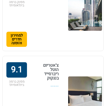
מפנק ברמה
בינלאומית!
למחירון
חדרים
והזמנה
צ'אטריום
9.1
הוטל
ריברסייד
בנגקוק
מפנק ברמה
בינלאומית!
⭐⭐⭐⭐⭐