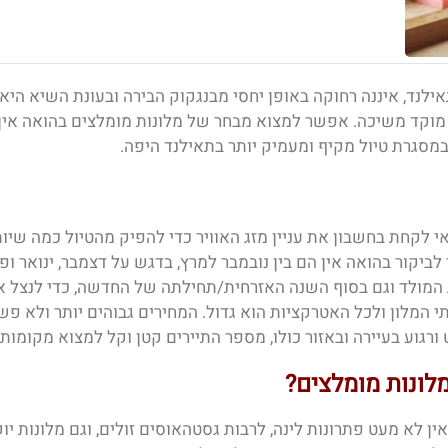
לנד, איננה רחוקה באופן יחסי מבנגקוק הבירה ובעונת השיא היא ע
קד משיכה. אפשר למצוא מבחר של מלונות מומלצים בהואה אין, מ
במסגרת טיול מקיף ומעמיק יותר בתאילנד היפה.
אי לקחת בחשבון את עניין מזג האוויר כדי להפיק מהטיול כמה שיו
יקור בהואה אין הם בין נובמבר למרץ, בדגש על דצמבר, ינואר ופברו
ג המולד וגם בסוף השנה האזרחית/תחילתה של החדשה, כדי לנצל א
 המלון ולכל האטרקציות הוא גדול. המחירים גבוהים יותר ולא פשו
וע בעיירה ובאזור כולו, מספר התיירים קטן וקל למצוא מקומות לינ
לונות מומלצים?
ין לא מעט פתרונות לינה, לרבות גסטהאוסים זולים, וגם מלונות יו