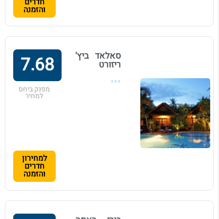
חדרים
והזמנה
סאלאד ביץ'
7.68
ריזורט
⭐⭐⭐
מפנק ביחס
למחיר
למחירון
חדרים
והזמנה