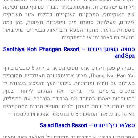
וילות בריכה פרטיות השוכנות באזור מבודד עם נוף עוצר נשימה
של האוקיינוס. המתקנים העיקריים כוללים אזור משחקים
לילדים, פעילויות ספורט מים ומסעדות מציונות, בהן כמה
מסעדות גורמה. מתקני הספא והבריאות מבטיחים שתישארו
רגועים גם לאחר ימי אי הרפתקניים.
סנטיה קופנגן ריזורט – Santhiya Koh Phangan Resort
and Spa
סנטיה קופנגן ריזורט, אתר נופש מפואר בדירוג 5 כוכבים בחוף
Thong Nai Pan Yai, מציע ארכיטקטורה תאילנדית מסורתית
בשילוב עם נוחות ומודרניות. גילופי העץ והעיצוב בעבודת יד
בולטים ביופיים, מה שהופך את המקום לייחודי בנוף.
המשפחות יאהבו במיוחד את הבריכה הנרחבת עם המפלים,
ועוד יעמדו לרשותם מועדון ילדים ומופעי תרבות המתקיימים
באופן קבוע. אתר הנופש מציע גם מספר אפשרויות לסעודה.
סאלאד ביץ' ריזורט – Salad Beach Resort
אתר נופש בדירוג 3 כוכבים זה ממוקם על סאלאד האד, ומציע