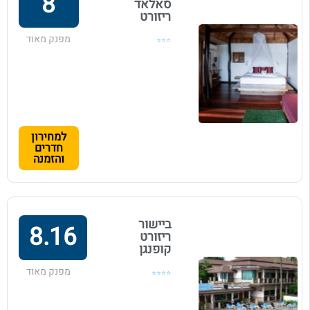
8
סאלאד
ריזורט
מפנק מאוד
⭐⭐⭐
למחירון
חדרים
והזמנה
ביישור
8.16
ריזורט
קופנגן
מפנק מאוד
⭐⭐⭐⭐