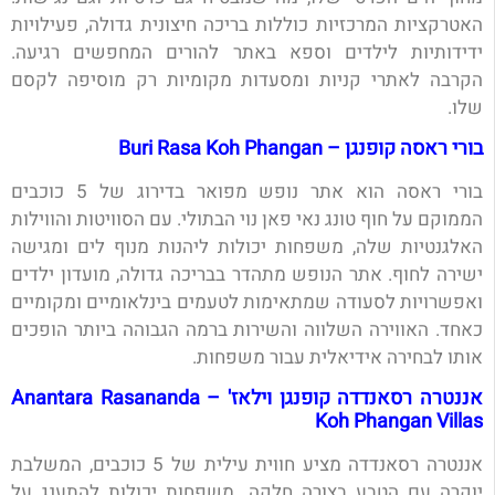
האטרקציות המרכזיות כוללות בריכה חיצונית גדולה, פעילויות
ידידותיות לילדים וספא באתר להורים המחפשים רגיעה.
הקרבה לאתרי קניות ומסעדות מקומיות רק מוסיפה לקסם
שלו.
בורי ראסה קופנגן – Buri Rasa Koh Phangan
בורי ראסה הוא אתר נופש מפואר בדירוג של 5 כוכבים
הממוקם על חוף טונג נאי פאן נוי הבתולי. עם הסוויטות והווילות
האלגנטיות שלה, משפחות יכולות ליהנות מנוף לים ומגישה
ישירה לחוף. אתר הנופש מתהדר בבריכה גדולה, מועדון ילדים
ואפשרויות לסעודה שמתאימות לטעמים בינלאומיים ומקומיים
כאחד. האווירה השלווה והשירות ברמה הגבוהה ביותר הופכים
אותו לבחירה אידיאלית עבור משפחות.
אננטרה רסאנדדה קופנגן וילאז' – Anantara Rasananda
Koh Phangan Villas
אננטרה רסאנדדה מציע חווית עילית של 5 כוכבים, המשלבת
יוקרה עם הטבע בצורה חלקה. משפחות יכולות להתענג על