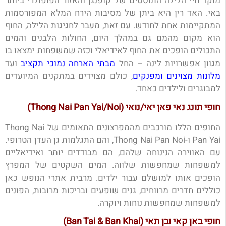
מוקד חיי הלילה התוססים של קופנגן והאזור הפופולרי ביותר
באי. האד רין היא ביתן של מסיבות הירח המלא המפורסמות
המתקיימות אחת לחודש. עם זאת, מעבר לחגיגות הלילה, החוף
הוא מקום מהמם גם במהלך היום, החולות הלבנים והמים
התכולים הופכים את החוף לאידיאלי וכזה שמשפחות ימצאו בו
מגוון אפשרויות לינה – החל
מבתי הארחה נמוכי תקציב
ועד
מלונות מצוינים ומפנקים
, כולם מצוידים במתקנים המיועדים
למבוגרים ולילדים כאחד.
חופי תונג נאי פאן יאי/נואי (Thong Nai Pan Yai/Noi)
החופים הללו מורכבים מהמפרצונים התאומים של Thong Nai
Pan Yai ו-Thong Nai Pan Noi, והם התגלמות גן העדן הטרופי.
עם האווירה הנינוחה שלהם, הם מבודדים יותר ואידיאליים
למשפחות שמחפשות שלווה. המים השקטים של המפרץ
הופכים אותו למושלם עבור ילדים. מרבית אתרי הנופש כאן
כוללים חדרים מרווחים, גנים שופעים ובריכות מרובות, הפונים
למשפחות שמחפשות נוחות ויוקרה.
חופי באן קאי ובן תאי (Ban Tai & Ban Khai)