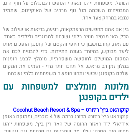
השפל. משפחות ייהנו מאתרי הנופש והבונגלוס על חוף הים,
המבטיחים השכמה מול נוף מרהיב של האוקיינוס, שתמיד
נמצא במרחק צעד אחד.
בין אם אתם מחפשים הרפתקאות, רגיעה, בריאות או שילוב של
הכל, האי מבטיח חוויה בלתי נשכחת למבוגרים ולילדים כאחד.
עם זאת, קחו בחשבון כי היופי והקסם של קופנגן הופכים אותו
ליעד מבוקש, במיוחד בעונת התיירות. כדי להבטיח לכם את
המקום המושלם לחופשה משפחתית, מומלץ לבצע הזמנות
במלון זמן רב מראש. אל תחכו יותר מדי - הזמינו את המקום
שלכם בקופנגן עכשיו ותחוו חופשה משפחתית בלתי נשכחת!
מלונות מומלצים למשפחות עם
ילדים בקופנגן
קוקוהאט ביץ' ריזורט – Cocohut Beach Resort & Spa
קוקוהאט ביץ' ריזורט מדורג ברמה של 4 כוכבים, וממוקם באופן
אידיאלי ליד האזור ההומה של האד רין ביץ'. משפחות ייהנו
מחוף הים הפרטי שלו, מה שמבטיח גם פרטיות וגם נגישות.