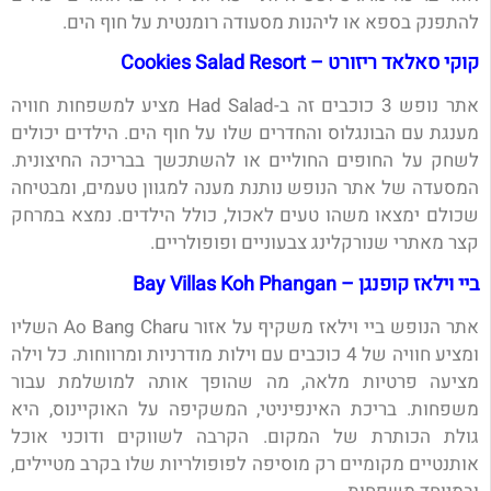
להתפנק בספא או ליהנות מסעודה רומנטית על חוף הים.
קוקי סאלאד ריזורט – Cookies Salad Resort
אתר נופש 3 כוכבים זה ב-Had Salad מציע למשפחות חוויה
מענגת עם הבונגלוס והחדרים שלו על חוף הים. הילדים יכולים
לשחק על החופים החוליים או להשתכשך בבריכה החיצונית.
המסעדה של אתר הנופש נותנת מענה למגוון טעמים, ומבטיחה
שכולם ימצאו משהו טעים לאכול, כולל הילדים. נמצא במרחק
קצר מאתרי שנורקלינג צבעוניים ופופולריים.
ביי וילאז קופנגן – Bay Villas Koh Phangan
אתר הנופש ביי וילאז משקיף על אזור Ao Bang Charu השליו
ומציע חוויה של 4 כוכבים עם וילות מודרניות ומרווחות. כל וילה
מציעה פרטיות מלאה, מה שהופך אותה למושלמת עבור
משפחות. בריכת האינפיניטי, המשקיפה על האוקיינוס, היא
גולת הכותרת של המקום. הקרבה לשווקים ודוכני אוכל
אותנטיים מקומיים רק מוסיפה לפופולריות שלו בקרב מטיילים,