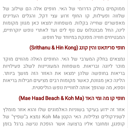
ממוקמים בחלק הדרומי של האי. חופים אלה הם שילוב של
שלווה ופעילות, קו החוף זרוע עצי דקל, והגלים העדינים
מאפשרים שחייה בקלות. משפחות ימצאו כאן מגוון מקומות
לינה, החל מבונגלוס עם נוף לים ועד לאתרי נופש יוקרתיים,
המבטיחים חוויה מפנקת במיוחד של חופש.
חופי סריתאנו והין קונג (Srithanu & Hin Kong)
נמצאים בחלק המערבי של האי. החופים האלה מהווים מוקד
מוכר ליוגה ובריאות. משפחות המעוניינות לשלב פעילויות
בריאות בחופשה שלהן ימצאו את האזור הזה מושך ביותר.
הלינה כאן מגוונת, כאשר מקומות רבים מציעים חבילות בריאות
וספא, מה שהופך אותה לחוויית נופש הוליסטית.
חופי קו מה ומי האד (Mae Haad Beach & Koh Ma)
אזור זה ידוע בעיקר בשוניות האלמוגים שלו והוא אזור מומלץ
לשנירקולים וצלילות. האי הקטן Koh Ma נמצא ב"שפיץ" של
קופנגן, ומחובר אליו ברצועה אשר הופכת נגישה ברגל בזמן