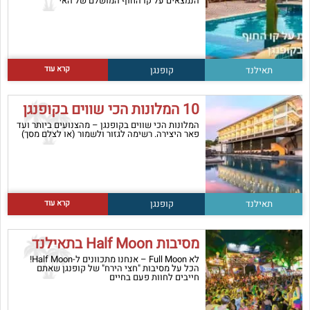
הנמצאים על קו החוף המושלם של האי
קרא עוד
תאילנד
קופנגן
10 המלונות הכי שווים בקופנגן
המלונות הכי שווים בקופנגן – מהצנועים ביותר ועד
פאר היצירה. רשימה לגזור ולשמור (או לצלם מסך)
קרא עוד
תאילנד
קופנגן
מסיבות Half Moon בתאילנד
לא Full Moon – אנחנו מתכוונים ל-Half Moon!
הכל על מסיבות "חצי הירח" של קופנגן שאתם
חייבים לחוות פעם בחיים