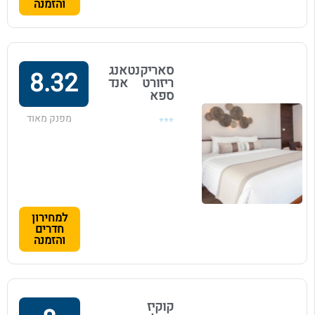
והזמנה
סאריקנטאנג
8.32
ריזורט אנד
ספא
מפנק מאוד
⭐⭐⭐
למחירון
חדרים
והזמנה
קוקיז