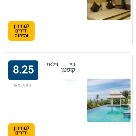
למחירון
חדרים
והזמנה
ביי וילאז
8.25
קופנגן
⭐⭐⭐⭐⭐
מפנק מאוד
למחירון
חדרים