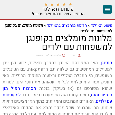





פשוט תאילנד
החופשה שלכם מתחילה עכשיו!
צ'אנג מאי
יצירת קשר
אזורים נוספים
פשוט תאילנד
»
מלונות מומלצים בתאילנד
»
מלונות מומלצים בקופנגן
למשפחות עם ילדים
מלונות מומלצים בקופנגן
למשפחות עם ילדים
קופנגן
מלונות מומלצים בתאילנד
קופנגן
, האי המפורסם השוכן במפרץ תאילנד, ידוע כגן עדן
למטיילים המחפשים גם שלווה וגם הרפתקאות. עם הג'ונגלים
השופעים, מי התכלת הצלולים ורצועות החופים החוליים, האי
מעניק תמורה מושלמת לכל מי שאוהב את חופי הים. למרות
שהוא מפורסם גם (או בעיקר) בזכות
מסיבות הפול מון
המפורסמות
, האי הקסום הזה משמש גם כיעד נהדר
למשפחות
עם ילדים
. האזורים המרובים והמגוונים בתוך האי מציעים חוויות
שונות, מה שמבטיח שכל מבקר ימצא את המקום האידיאלי
שלו, בו הוא יעביר את החופשה המושלמת. עם כל כך הרבה מה