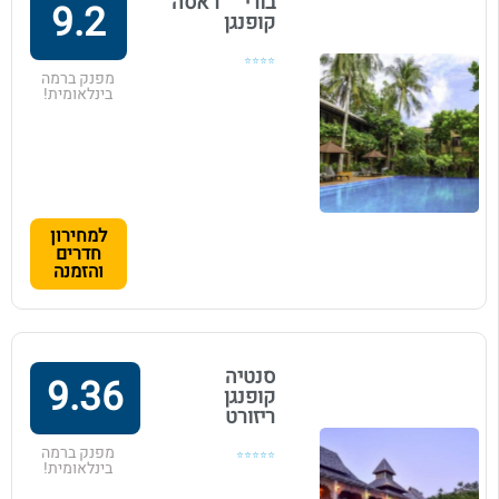
בורי ראסה
9.2
קופנגן
⭐⭐⭐⭐
מפנק ברמה
בינלאומית!
למחירון
חדרים
והזמנה
סנטיה
9.36
קופנגן
ריזורט
מפנק ברמה
⭐⭐⭐⭐⭐
בינלאומית!