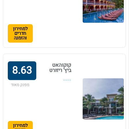
למחירון
חדרים
והזמנה
קוקוהאט
8.63
ביץ' ריזורט
⭐⭐⭐⭐
מפנק מאוד
למחירון