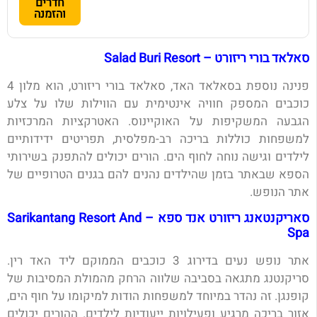
חדרים
והזמנה
סאלאד בורי ריזורט – Salad Buri Resort
פנינה נוספת בסאלאד האד, סאלאד בורי ריזורט, הוא מלון 4
כוכבים המספק חוויה אינטימית עם הווילות שלו על צלע
הגבעה המשקיפות על האוקיינוס. האטרקציות המרכזיות
למשפחות כוללות בריכה רב-מפלסית, תפריטים ידידותיים
לילדים וגישה נוחה לחוף הים. הורים יכולים להתפנק בשירותי
הספא שבאתר בזמן שהילדים נהנים להם בגנים הטרופיים של
אתר הנופש.
סאריקנטאנג ריזורט אנד ספא – Sarikantang Resort And
Spa
אתר נופש נעים בדירוג 3 כוכבים הממוקם ליד האד רין.
סריקנטנג מתגאה בסביבה שלווה הרחק מהמולת המסיבות של
קופנגן. זה נהדר במיוחד למשפחות הודות למיקומו על חוף הים,
אזור בריכה מרגיע ופעילויות ייעודיות לילדים. ההורים יכולים