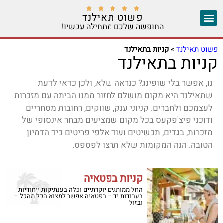





פשוט תאילנד
החופשה שלכם מתחילה עכשיו!
צ'אנג מאי
יצירת קשר
אזורים נוספים
פשוט תאילנד
»
קניות בתאילנד
קניות בתאילנד
נו, אפשר בלי שופינג? כנראה שלא, ולכן כדאי לדעת
שתאילנד היא מקום מושלם לחזור ממנו הביתה עם מזכרות
לעצמכם ולחברים. קניוני ענק, שווקים, רחובות מסחריים
ודוכני פיצ'פקעס בכל מקום שמציעים מבחר אינסופי של
מזכרות, בגדים, תכשיטים ועוד אלפי פריטים כיד הדמיון
הטובה. הנה המקומות שלא תרצו לפספס.
קניות בפטאיה
החל ממותגים יוקרתיים וכלה בענתיקות ייחודיות
בעבודות יד – בפטאיה אפשר למצוא הכל מהכל –
ובזול