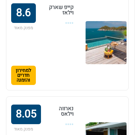
קייפ שארק
8.6
וילאז
⭐⭐⭐⭐
מפנק מאוד
למחירון
חדרים
והזמנה
נארווה
8.05
וילאס
⭐⭐⭐⭐
מפנק מאוד