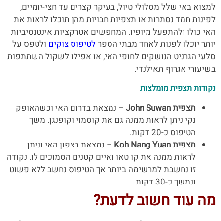
למצוא באי שלל מסלולי טיול, בעיקר קצרים עד חצי-יומיים,
לפינות חמד נסתרות או תצפיות חבויות מהן תוכלו לראות את
האי כולו ולהתפעל מיופיו.
המחפשים אטרקציות אינטנסיביות
יותר יוכלו לפנות לאחד מבתי הספר
לטיפוס צוקים
ולטפס על
סלעי הגרניט הנושקים לחופי האי, או אפילו לשקול השתתפות
בשיעורי אגרוף תאילנדי.
נקודות תצפית מומלצות
תצפית John Suwan
– נמצאת בדרום האי וכשהאופק
נקי ניתן לראות ממנה גם את קוסמוי וקופנגן. משך
הטיפוס כ-20 דקות.
תצפית Koh Nang Yuan
– נמצאת בצפון האי וניתן
לראות ממנה את קו טאו ואיים קטנים הסמוכים לו. נקודה
זו נחשבת למרשימה ביותר אך הטיפוס נחשב ללא פשוט
ונמשך כ-30 דקות.
מה עוד חשוב לדעת?