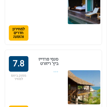
למחירון
חדרים
והזמנה
סנסי פרדייז
7.8
ביץ' ריזורט
⭐⭐⭐
מפנק ביחס
למחיר