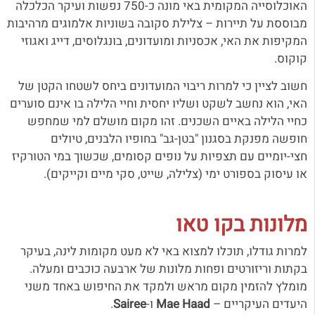
האוכלוסייה המקומית באי מונה כ-750 נפשות ועיקר הכלכלה
מבוססת על תיירות – צלילת סקובה בשוניות אלמוגים מרהיבות
המקיפות את האי, אכסניות ומועדונים, בונגלוסים, דייג ואגוזי
קוקוס.
חשוב לציין כי למרות ריבוי המועדונים ביחס לשטחו הקטן של
האי, הוא נחשב לשקט ושליו יחסית וחיי הלילה בו אינם סוערים
כחיי הלילה באיים השכנים.
זהו מקום מושלם למי שמחפש
חופשה מפנקת בסגנון "בטן-גב" בחופיו הלבנים, טיולים
חצי-יומיים עם תצפיות על נופים קסומים, שכשוך במי הטורקיז
או עיסוק בספורט ימי (צלילה, שייט, סקי מיים וקייקים).
מלונות בקו טאו
למרות גודלו, תוכלו למצוא באי לא מעט מקומות לינה, בעיקר
בקתות וריזורטים ופחות מלונות של ארבעה כוכבים ומעלה.
מומלץ להזמין מקום מראש ולמקד את החיפוש באחד משני
היעדים העיקריים –
Mae Haad
ו-
Sairee
.