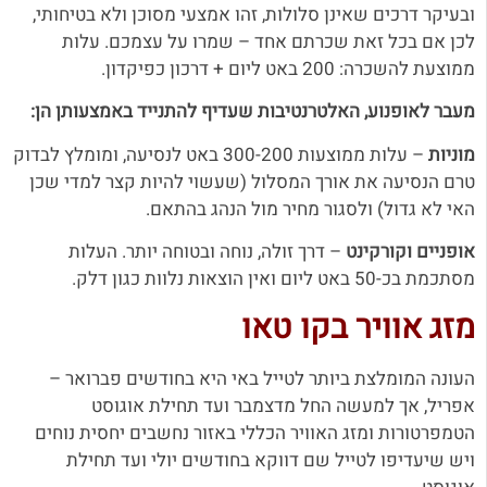
ובעיקר דרכים שאינן סלולות, זהו אמצעי מסוכן ולא בטיחותי,
לכן אם בכל זאת שכרתם אחד – שמרו על עצמכם.
עלות
ממוצעת להשכרה: 200 באט ליום + דרכון כפיקדון.
מעבר לאופנוע, האלטרנטיבות שעדיף להתנייד באמצעותן הן:
מוניות
– עלות ממוצעות 300-200 באט לנסיעה, ומומלץ לבדוק
טרם הנסיעה את אורך המסלול (שעשוי להיות קצר למדי שכן
האי לא גדול) ולסגור מחיר מול הנהג בהתאם.
אופניים וקורקינט
– דרך זולה, נוחה ובטוחה יותר. העלות
מסתכמת בכ-50 באט ליום ואין הוצאות נלוות כגון דלק.
מזג אוויר בקו טאו
העונה המומלצת ביותר לטייל באי היא בחודשים פברואר –
אפריל, אך למעשה החל מדצמבר ועד תחילת אוגוסט
הטמפרטורות ומזג האוויר הכללי באזור נחשבים יחסית נוחים
ויש שיעדיפו לטייל שם דווקא בחודשים יולי ועד תחילת