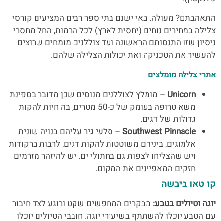
התאהבתם? מעולה. באי ישנם בתי ספר רבים המציעים קורסי
צלילה במחירים נוחים (יחסית לארץ) לכל הרמות, החל מחסרי
ניסיון שזו התנסותם הראשונה ועד צוללנים מומחים שרוצים
להעשיר את הטכניקה ואת יכולות הצלילה שלהם.
אתרי צלילה מומלצים
Unicorn
– מומלץ לצוללנים מנוסים שכן מדובר בספינת
משא טרופה בעומק של כ-50 מטרים, בה חיות להקות
גדולות של דגים.
Southwest Pinnacle
– סלעי גיר עליהם בנויה שונית
אלמוגים, ביניהם משוטטות להקות דגים, לרבות ברקודות
ויש שהצליחו לצפות גם בחתולי ים. יש להיזהר מזרמים
חזקים המאפיינים את המקום.
קו טאו ביבשה
יוגה וטיולים בטבע:
מבקרים המחפשים שקט ורוגע לצד חיבור
עם הטבע יוכלו להשתתף בשיעורי יוגה.
חובבי הטיולים יוכלו