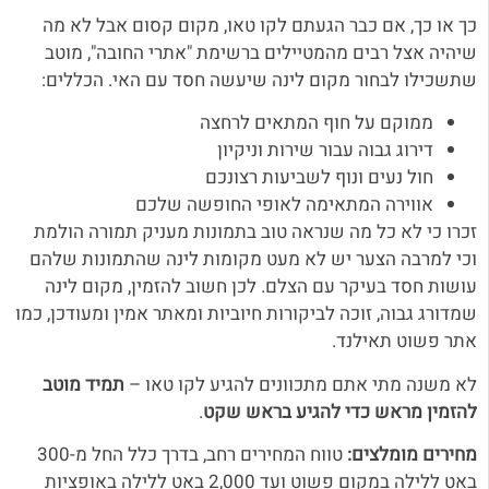
כך או כך, אם כבר הגעתם לקו טאו, מקום קסום אבל לא מה
שיהיה אצל רבים מהמטיילים ברשימת "אתרי החובה", מוטב
שתשכילו לבחור מקום לינה שיעשה חסד עם האי. הכללים:
ממוקם על חוף המתאים לרחצה
דירוג גבוה עבור שירות וניקיון
חול נעים ונוף לשביעות רצונכם
אווירה המתאימה לאופי החופשה שלכם
זכרו כי לא כל מה שנראה טוב בתמונות מעניק תמורה הולמת
וכי למרבה הצער יש לא מעט מקומות לינה שהתמונות שלהם
עושות חסד בעיקר עם הצלם. לכן חשוב להזמין, מקום לינה
שמדורג גבוה, זוכה לביקורות חיוביות ומאתר אמין ומעודכן, כמו
אתר פשוט תאילנד.
לא משנה מתי אתם מתכוונים להגיע לקו טאו –
תמיד מוטב
להזמין מראש כדי להגיע בראש שקט
.
מחירים מומלצים:
טווח המחירים רחב, בדרך כלל החל מ-300
באט ללילה במקום פשוט ועד 2,000 באט ללילה באופציות