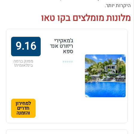
היקרות יותר.
מלונות מומלצים בקו טאו
ג'מאקירי
9.16
ריזורט אנד
ספא
מפנק ברמה
⭐⭐⭐⭐⭐
בינלאומית!
למחירון
חדרים
והזמנה