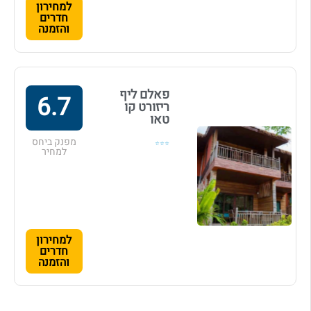
למחירון
חדרים
והזמנה
פאלם ליף
6.7
ריזורט קו
טאו
מפנק ביחס
⭐⭐⭐
למחיר
למחירון
חדרים
והזמנה