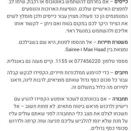
כייסים
– אם בחרתם להשתמש באוטובוס או רכבת, שימו לב
לחפצים האישיים שלכם. הנסיעות הארוכות והנוסעים
המנומנמים הן כר פעולה מצוין עבור כייסים ולכן מומלץ לשים
את הציוד היקר לכם במקום בטוח ואם ניתן – לקשור אותו
אליכם ולהשתמש במנעול ראוי.
משטרת תיירות
– אל תהססו לפנות, היא שם בשבילכם.
נמצאת בין Mae Haad ו-Sairee.
מספר טלפון: 077456220 או 1155. קיים מענה גם באנגלית.
חיובים
– כדי להימנע ממלכודות תיירים, הקפידו לבקש קבלה
עבור כל סכום כסף גדול שאתם מוציאים, לרבות לינה, ודאגו
לפירוט מה כלול בתשלום זה.
תחבורה
– אם בכוונתכם לשכור אופנוע הקפידו להגיע עם
רישיון ולרכוש מראש ביטוח מתאים. לא פחות חשוב – אל
תשכחו לצלם את מצב כלי התחבורה לפני שאתם עולים עליו
על מנת שלא ינסו להלביש עליכם פגיעה שזה קרתה ולדרוש
סכומי כסף גדולים.