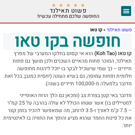





פשוט תאילנד
החופשה שלכם מתחילה עכשיו!
צ'אנג מאי
יצירת קשר
אזורים נוספים
פשוט תאילנד
»
קו טאו
חופשה בקו טאו
קו טאו (Koh Tao)
הוא אי קסום בחלקו המערבי של מפרץ
תאילנד, המוכר פחות מהאיים השכנים ולכן מושך גם פחות
תיירים – כך שמי שישכיל לבקר בו יוכל ליהנות מחופשה
חלומית ופחות עמוסה, גם בשיא העונה (יחסית כמובן, בכל זאת
מדובר בלמעלה מ-100,000 תיירים בשנה).
מדובר באי קטן בצורת צב (ומכאן גם הלך הרוח האופייני
למטיילים בו) אשר שטחו הכולל לא עולה בהרבה על 25 קמ"ר
– 7.5 ק"מ לאורך ו-3.5 לרוחב, מה שמאפשר להכיר בזמן קצר
את כל פינות החמד שהוא מציע והופך את החוויה בו לאינטימית
יותר.