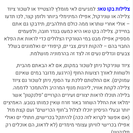
צלילות בקו טאו
:
למגיעים לאי מומלץ להצטייד או לשכור ציוד
צלילה או שנירקול, אפילו המינימלי ביותר ולזמן קצר, לכו תדעו
– אולי אחרי שתראו ממה כולם מתלהבים, תידבקו גם אתם
בחיידק. צלילה בקו טאו היא כמעט בגדר חובה, ו
לפעמים
מספיק אפילו מבט במי הטורקיז הצלולים כדי לראות את הפלא
החבוי בהם – להקות דגים, צבי ים, קיפודי ים ואלמוגים בשלל
צבעים וגדלים נעים זה לצד זה בהרמוניה מושלמת.
ציוד שנירקול ניתן לשכור במקום, אם לא הבאתם מהבית,
ולשחות לאורך רצועות החוף (הירגעו, מדובר במים שאינם
עמוקים). אם החלטתם ללכת עד הסוף, ניתן לשכור גם ציוד
צלילה לקחת אוויר, ליהנות מנוף המרהיב ולהתמכר לדממה.
בלילה תוכלו לראות יצורים זעירים הקרויים "פלנקטון" אשר
ימלאו את החלל השחור באור זורח שאין כמותו בטבע.
האמיצים
יותר ובעלי הניסיון יוכלו לצלול ב"חוף הכרישים" ועם קצת מזל
(אם אפשר לקרוא לזה ככה) להיתקל בכרישים, חתולי ים ואולי
אפילו בכרישי לוויתן עצומי מימדים (לא לדאוג, הם אוכלים רק
פלנקטון).