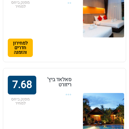
מפנק ביחס
⭐⭐
למחיר
למחירון
חדרים
והזמנה
סאלאד ביץ'
7.68
ריזורט
⭐⭐⭐
מפנק ביחס
למחיר