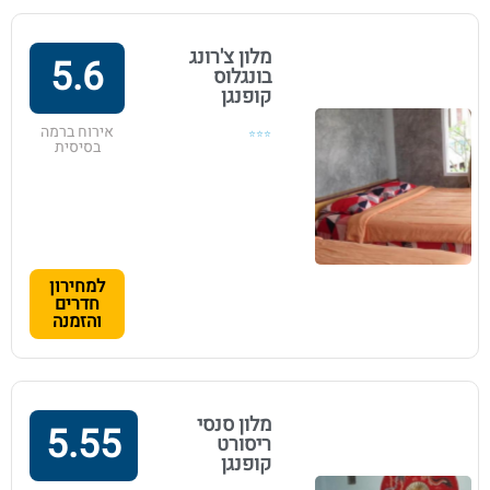
מלון צ'רונג
5.6
בונגלוס
קופנגן
אירוח ברמה
⭐⭐⭐
בסיסית
למחירון
חדרים
והזמנה
מלון סנסי
5.55
ריסורט
קופנגן