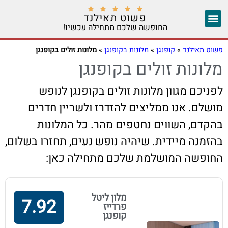





פשוט תאילנד
החופשה שלכם מתחילה עכשיו!
צ'אנג מאי
יצירת קשר
אזורים נוספים
פשוט תאילנד
»
קופנגן
»
מלונות בקופנגן
»
מלונות זולים בקופנגן
מלונות זולים בקופנגן
לפניכם מגוון מלונות זולים בקופנגן לנופש
מושלם. אנו ממליצים להזדרז ולשריין חדרים
בהקדם, השווים נחטפים מהר. כל המלונות
בהזמנה מיידית. שיהיה נופש נעים, תחזרו בשלום,
החופשה המושלמת שלכם מתחילה כאן:
מלון ליטל
7.92
פרדייז
קופנגן