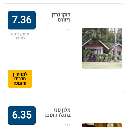
קוקו גרדן
7.36
ריזורט
⭐⭐
מפנק ביחס
למחיר
למחירון
חדרים
והזמנה
מלון פנז
6.35
בונגלו קופנגן
⭐⭐⭐