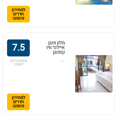
למחירון
חדרים
והזמנה
מלון פנגן
7.5
איילנד וויו
קופנגן
מפנק ביחס
⭐⭐⭐
למחיר
למחירון
חדרים
והזמנה