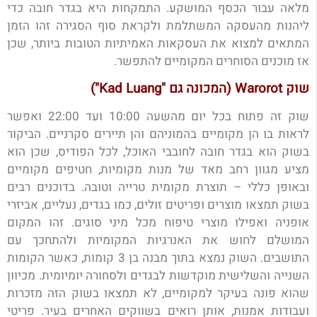
מלאה עבור הכסף המושקע. התמקחות היא בגדר חובה כדי
ליהנות מהעסקה המשתלמת ולקראת סוף הסגירה זהו הזמן
המתאים למצוא את העסקאות האמיתיות הטובות ביותר, שכן
אז מוכנים הסוחרים המקומיים להתפשר.
שוק Warorot (המכונה גם "Kad Luang")
שוק זה פתוח בכל יום מהשעה 10:00 ועד 22:00 ואפשר
לראות בו הן מקומיים בהמוניהם והן תיירים סקרניים. הביקור
בשוק הוא בגדר חובה לחובבי האוכל, לכל הפודיס, שכן הוא
מציע מגוון רחב מאד של מנות מקומיות, חטיפים מקומיים
ובאופן כללי – תוצרת מקומית טרייה וטובה. בדוכנים רבים
בשוק תמצאו מוצרים ופריטים זולים, כמו בגדים, נעליים, אביזרי
אופניה ואפילו מוצרי טיפוח מכל מיני סוגים. זהו המקום
המושלם לחוש את האנרגיות המקומיות ולהתחכך עם
התושבים. השוק נמצא בתוך מבנה בן 3 קומות, כאשר הקומות
השנייה והשלישית מוקדשות לבגדים ולסחורה יומיומית. מכיוון
שהוא פונה בעיקר למקומיים, לא תמצאו בשוק הזה מזכרות
ועבודות אמנות, אותן רואים בשווקים האחרים בעיר. פריטי