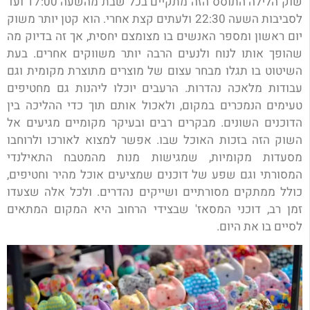
שוק הלילה התוסס הזה מתקיים בכל שבת מהשעה 17:00 ועד
לסביבות השעה 22:30 ולעתים קצת אחרי. הוא קטן יותר משוק
יום ראשון ומספר האנשים בו מצומצם יחסית, אך זה בדיוק מה
שהופך אותו לנוח ולנעים הרבה יותר משווקים אחרים. בעת
השיטוט בו תגלו מבחר עצום של מוצרים מתוצרת מקומית וגם
עבודות מלאכה נהדרות. הרעבים יוכלו ליהנות גם מחטיפים
טעימים הנמכרים במקום, ולאכול אותם תוך כדי ההליכה בין
הדוכנים השונים. מבקרים רבים ובעיקר מקומיים מגיעים אל
השוק הזה בזכות האוכל שבו. אפשר למצוא לאורכו ולרוחבו
מסעדות מקומיות, שמגישות מנות מהמטבח התאילנדי
המסורתי וגם שפע של דוכנים שמציעים אוכל מהיר וחטיפים,
כולל ממתקים מסורתיים ושייקים נהדרים. ולכל אלה שצעדו
זמן רב, דוכני המסאז' שבצידי הרחוב היא המקום המתאים
לסיים בו את היום.