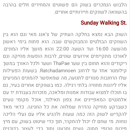
הלבוש הנמכרים בשוק הם פשוטים והמחירים זולים בהרבה
בהשוואה לשווקים תיירותיים אחרים.
.Sunday Walking St
השוק הבא נמצא בחלקה העתיק של צ'אנג מאי וגם הוא בין
השווקים הבולטים והמבוקשים שבה. הוא פתוח בימי ראשון
מהשעה 16:00 ועד השעה 22:00 והוא מושך אליו המונים.
לאורכו מתקיימים אירועים שונים, לרבות הופעות מוזיקה וגם
ריקודים והוא תחום בין שער ThaPae ושער ולכל האורך במשך
קילומטר אחד עד לרחוב Ratchadamnoen. בשעות הפעילות
שלו הרחובות סגורים לתנועה, מה שמאפשר להמונים המגיעים
אליו ליהנות מחוויה בלתי רגילה. כמו בשווקים אחרים בעיר, גם
בו תוכלו למצוא עבודות אמנות ומלאכה, מזכרות בעבודת יד עם
אלמנטים המאפיינים את צפון תאילנד, אוכל מקומי טעים
כשברקע מוזיקה נהדרת שמלווה את כל החגיגה. כדאי מאד
להקדיש לשוק הזה כמה שעות ולהגיע אליו עם נעלי הליכה
נוחות. מי שחם לו יכול להתקרר, תוך כדי שיטוט בשוק, עם מיץ
פירות טרופי מתוק, טעים ומרענן ותוך כדי לעצור בדוכנים