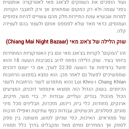
ועוד הופכים את השווקים לצ'אנג מאי לאטרקציה אותנטית
בפני עצמה ולא רק כמקום שמתאים אך ורק לחובבי הקניות.
למרות שבשיא עונת התיירות חלק מהם עשויים להיות צפופים
ועמוסים, כדאי מאד שלא לפספס אותם ולעצור בהם לעצירה
קלה.
שוק הלילה של צ'אנג מאי (Chiang Mai Night Bazaar)
זהו "המקום" לקניות בצ'אנג מאי וגם בין האטרקציות המתוירות
ביותר בעיר. שוק הלילה נפתח לרוב בסביבות השעה 18 והוא
פועל ברציפות עד השעה 22:30 לערך, אם כי ישנם דוכנים
שממשיכים לפעול גם לאחר מכן. הוא נמצא במפגש הרחובות
Chang Khlan ו-Loi Khro והוא מתפרש לשני הרחובות ולשני
הכיוונים. בשוק הגדול הזה תמצאו אינספור דוכנים, המציעים
הכול מהכול: בגדים, נעליים, עבודות יד, בדי משי, תיקים,
ארנקים, מזוודות, כלי בית, ריהוט, מזכרות, תבלינים מכל מיני
סוגים, פסלונים, תכשיטים, עבודות כסף עתיקות ואפילו חרבות
של סמוראים. האיכות, כפי שניתן לנחש, משתנה בין ספק
לספק אך המחירים נוחים מאד ומקבלים בדרך כלל תמורה