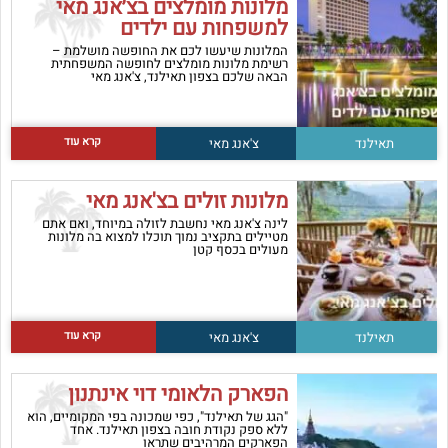
מלונות מומלצים בצ׳אנג מאי
למשפחות עם ילדים
המלונות שיעשו לכם את החופשה מושלמת –
רשימת מלונות מומלצים לחופשה המשפחתית
הבאה שלכם בצפון תאילנד, צ'אנג מאי
קרא עוד
תאילנד
צ'אנג מאי
מלונות זולים בצ'אנג מאי
לינה צ'אנג מאי נחשבת לזולה במיוחד, ואם אתם
מטיילים בתקציב נמוך תוכלו למצוא בה מלונות
מעולים בכסף קטן
קרא עוד
תאילנד
צ'אנג מאי
הפארק הלאומי דוי אינתנון
"הגג של תאילנד", כפי שמכונה בפי המקומיים, הוא
ללא ספק נקודת חובה בצפון תאילנד. אחד
הפארקים המרהיבים שתראו