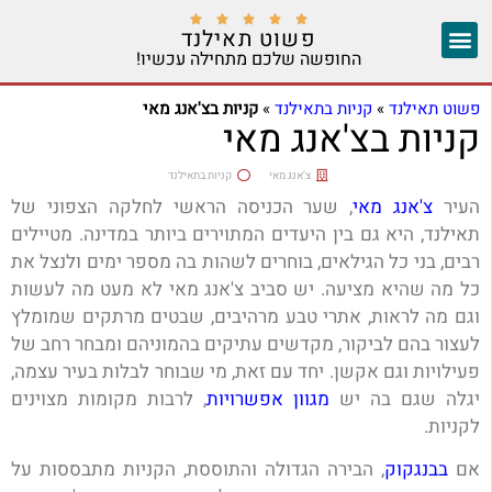





פשוט תאילנד
החופשה שלכם מתחילה עכשיו!
צ'אנג מאי
יצירת קשר
אזורים נוספים
פשוט תאילנד
»
קניות בתאילנד
»
קניות בצ'אנג מאי
קניות בצ'אנג מאי
צ'אנג מאי
קניות בתאילנד
העיר
צ'אנג מאי
, שער הכניסה הראשי לחלקה הצפוני של
תאילנד, היא גם בין היעדים המתוירים ביותר במדינה. מטיילים
רבים, בני כל הגילאים, בוחרים לשהות בה מספר ימים ולנצל את
כל מה שהיא מציעה. יש סביב צ'אנג מאי לא מעט מה לעשות
וגם מה לראות, אתרי טבע מרהיבים, שבטים מרתקים שמומלץ
לעצור בהם לביקור, מקדשים עתיקים בהמוניהם ומבחר רחב של
פעילויות וגם אקשן. יחד עם זאת, מי שבוחר לבלות בעיר עצמה,
יגלה שגם בה יש
מגוון אפשרויות
, לרבות מקומות מצוינים
לקניות.
אם
בבנגקוק
, הבירה הגדולה והתוססת, הקניות מתבססות על