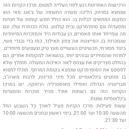
הרכישות האחרונות רגע לפני העלייה למטוס, מרכז הקניות הזה
שנמצא במרחק הליכה משדה התעופה של צ'אנג מאי הוא
המקום המתאים לבלות בו. הוא כולל חמש קומות של חנויות
ומסעדות וגם סופרמרקט ובית קולנוע. גולת הכותרת שלו, וגם
מה שמייחד אותו מאחרים, הן עבודות היד והמזכרות המיוחדות
שנמכרות בו, המייצגות את צפון תאילנד, כמו בדי ובגדי משי,
ביגוד מסורתי, תכשיטים העשויים מעץ טיק וצעצועים מיוחדים.
למרות שהמחירים גבוהים יותר, בהשוואה למקומות אחרים, הם
בהחלט מצדיקים את עצמם לאור האיכות המעולה. מומלץ שלא
לפספס את הסופרמרקט שנמצא בקומת המרתף. תוכלו למצוא
בו מותגים בינלאומיים מכל מיני מדינות, לרבות מארה"ב,
מבריטניה הגדולה ואפילו מאוסטרליה הרחוקה. יש במרכז
הקניות הזה גם רשתות אוכל מהיר מוכרות ומסעדות
בינלאומיות שונות.
שעות פעילות: מרכז הקניות פעיל לאורך כל השבוע החל
מהשעה 10:30 ועד 21:00, בימי ראשון ובחגים מהשעה 10:00
ועד 21:30.