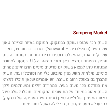
Sampeng Market
השוק הכי עמוס ושוקק בבנגקוק. ממוקם באזור הצ'יינה טאון
של העיר (בתאילנדית –
Yaowarat). מדובר ברחוב צר, באורך
של ק"מ אחד, המאכלס דוכנים רבים וחנויות קטנות. השוק
וותיק במיוחד ונמצא כאן מאז המאה ה-18!
בנוסף לסחורה
המגוונת ניתן למצוא בשוק גם פריטים סיניים תרבותיים: צמחים
סיניים, פיג'מות משי, מזון מיובש, כלי תה ופורצלן ועוד. השוק
התברך גם באוכל רחוב משובח, יש אומרים שכאן תוכלו למצוא
את הנודלס הכי טעים בעיר. המחירים זולים ומשתלמים ולכן
השוק אהוב במיוחד על התושבים המקומיים. תוכלו לשלב טיול
באזור המעניין של צ'יינה טאון (אזור העיר העתיקה של בנגקוק)
בה יש לא מעט מקדשים, חיי לילה ואוכל רחוב מיוחד.