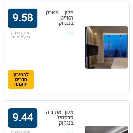
מלון פארק
9.58
האייט
בנגקוק
מפנק ברמה
⭐⭐⭐⭐⭐
בינלאומית!
למחירון
חדרים
והזמנה
מלון אוקורה
9.44
פרסטיז‘
בנגקוק
מפנק ברמה