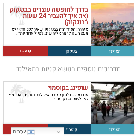
בדרך לחופשה עוצרים בבנגקוק
(או: איך להעביר 24 שעות
בבנגקוק)
אזהרה: הסיור הזה בבנגקוק ישאיר לכם וודאי לא
מעט חשק לחזור אליה שוב, לטיול ארוך יותר...
קרא עוד
תאילנד
בנגקוק
מדריכים נוספים בנושא
קניות בתאילנד
שופינג בקוסמוי
אם בא לכם לגוון קצת מהצלילות, הנופים והטבע –
צאו לשופינג בקוסמוי
קרא עוד
תאילנד
קוסמוי
עִבְרִית