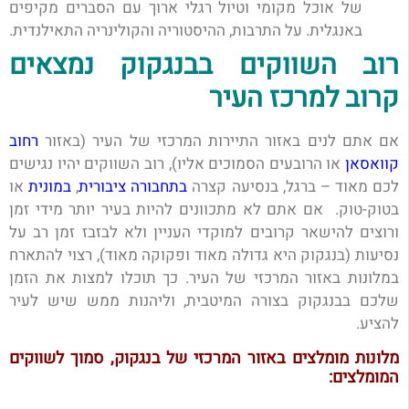
של אוכל מקומי וטיול רגלי ארוך עם הסברים מקיפים
באנגלית. על התרבות, ההיסטוריה והקולינריה התאילנדית.
רוב השווקים בבנגקוק נמצאים
קרוב למרכז העיר
אם אתם לנים באזור התיירות המרכזי של העיר (באזור
רחוב
קוואסאן
או הרובעים הסמוכים אליו), רוב השווקים יהיו נגישים
לכם מאוד – ברגל, בנסיעה קצרה
בתחבורה ציבורית
,
במונית
או
בטוק-טוק. אם אתם לא מתכוונים להיות בעיר יותר מידי זמן
ורוצים להישאר קרובים למוקדי העניין ולא לבזבז זמן רב על
נסיעות (בנגקוק היא גדולה מאוד ופקוקה מאוד), רצוי להתארח
במלונות באזור המרכזי של העיר. כך תוכלו למצות את הזמן
שלכם בבנגקוק בצורה המיטבית, וליהנות ממש שיש לעיר
להציע.
מלונות מומלצים באזור המרכזי של בנגקוק, סמוך לשווקים
המומלצים: