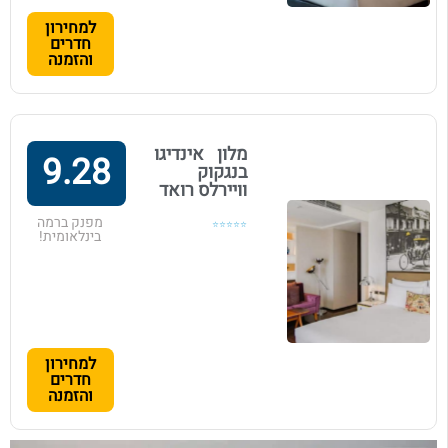
למחירון
חדרים
והזמנה
מלון אינדיגו
9.28
בנגקוק
וויירלס רואד
מפנק ברמה
⭐⭐⭐⭐⭐
בינלאומית!
למחירון
חדרים
והזמנה