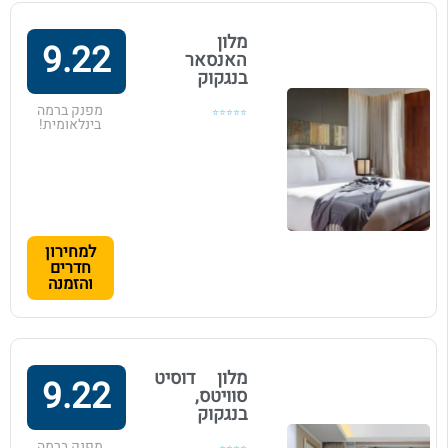
מלון
9.22
האנסאר
בנגקוק
מפנק ברמה
⭐⭐⭐⭐⭐
בינלאומית!
למחירון
חדרים
והזמנה
מלון דוסיט
9.22
סוויטס,
בנגקוק
מפנק ברמה