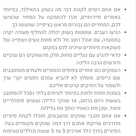
אם אתם רוצים לקנות דבר מה בשוק בתאילנד, במיוחד
באזורים תיירותיים, זכרו להתמקח על המחיר שהציעו
לכם, המחירים הם גבוהים מראש בציפייה שתעשו כך.
הגיעו רעבים. שוטטות בשוק יכולה להחליף סעודה יקרה
במסעדה, עם אוכל רחוב זול ולא פחות טעים ושתייה של
משקאות מיוחדים שיכינו לכם במקום.
כדאי להגיע עם נעליים נוחות, חלק מהשווקים הם ענקיים
ודורשים הרבה הליכה.
השווקים הם אזורים צפופים והמוניים ולעתים מסתובבים
שם כייסים. מומלץ לא להביא עמכם חפצים יקרי ערך
ולשמור על התיקים קרובים אליכם.
בעונות חמות ולחות במיוחד לעיתים בלתי נסבל להסתובב
בשעות היום ברחוב, אז שווקי הלילה נעשים פופולריים
מאוד, שכן מזג האוויר הופך נוח בלילות.
אם אתם חובבי שווקים מושבעים, תוכלו לקחת סיורים
מודרכים שייקחו אתכם דרך כמה שווקים מקומיים בעיר.
הסיורים בדרך כלל אורכים 3 עד 5 שעות וכוללים טעימות