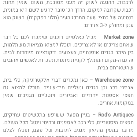
לרכבות.
ההגעה לשוק זה מעט מסובכת, משום שאין תחנת
רכבת שקרובה למקום. הדרך הכי טובה להגיע לשם היא במונית,
בנסיעה של כחצי שעה ממרכז העיר (תלוי בפקקים). השוק הוא
ענק ומחולק ל-3 אזורים:
Market zone
– מכיל כאלפיים דוכנים שימכרו לכם כל דבר
שאתם צריכים או לא צריכים. תוכלו למצוא מציאות משתלמות,
בין היתר בגדים אופנתיים, צעצועים ודקורציות מיוחדות לבית.
זה גם ה-מקום המומלץ לקניית מתנות ומזכרות לאנשים אהובים
שהשארתם בבית.
Warehouse zone
– כאן נמכרים דברי אלקטרוניקה, כלי בית,
אביזרי רכב וכן בגדים ונעליים מיד-שנייה. תוכלו למצוא גם
חפצי אספנות ייחודיים ואביזרים וינטג'יים מגניבים שאין
במקומות אחרים.
Rod's Antiques
– בניין-מפעל ששופע בתכשיטים עתיקים,
חפצים היסטוריים, כלי רכב לאספנים ורהיטי וינטג' מכל העולם.
מדובר במעין מוזיאון מגניב לתרבות של פעם, תוכלו לצלם