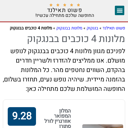





פשוט תאילנד
החופשה שלכם מתחילה עכשיו!
צ'אנג מאי
יצירת קשר
אזורים נוספים
פשוט תאילנד
»
בנגקוק
»
מלונות בבנגקוק
»
מלונות 4 כוכבים בבנגקוק
מלונות 4 כוכבים בבנגקוק
לפניכם מגוון מלונות 4 כוכבים בבנגקוק לנופש
מושלם. אנו ממליצים להזדרז ולשריין חדרים
בהקדם, השווים נחטפים מהר. כל המלונות
בהזמנה מיידית. שיהיה נופש נעים, תחזרו בשלום,
החופשה המושלמת שלכם מתחילה כאן:
המלון
9.28
המפואר
אוורגרין לורל
סתורן