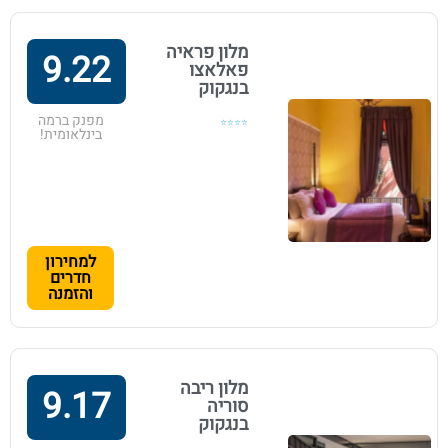
מלון פראיה
9.22
פאלאצו
בנגקוק
מפנק ברמה
⭐⭐⭐⭐
בינלאומית!
למחירון
חדרים
והזמנה
מלון ריבה
9.17
סוריה
בנגקוק