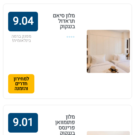
מלון סיאם
9.04
תראדול
בנגקוק
מפנק ברמה
⭐⭐⭐⭐
בינלאומית!
למחירון
חדרים
והזמנה
מלון
9.01
פתומוואן
פרינסס
בנגקוק