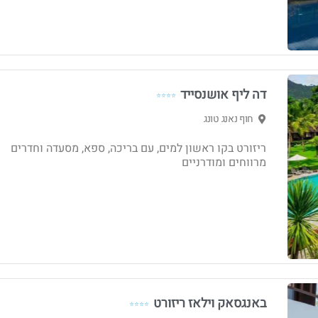
דה ליף אושנסייד
⭐⭐⭐⭐
חוף נאנג טונג
ריזורט בקו ראשון למים, עם בריכה, ספא, מסעדה וחדרים
מרווחים ומודרניים
באנגסאק וילאז ריזורט
⭐⭐⭐⭐