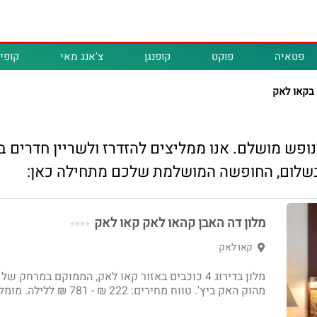
פטאיה
פוקט
קופנגן
צ'אנג מאי
קופיפ
כוכבים בקאו לאק לנופש מושלם. אנו ממליצים להזדרז ולשריין
 בשלום, החופשה המושלמת שלכם מתחילה כאן:
מלון דה האבן קהאו לאק קאו לאק
⭐⭐⭐⭐
קאו לאק
מהוק האק ביץ'. טווח מחירים: 222 ₪ - ‏781 ₪ ללילה. מומלץ!