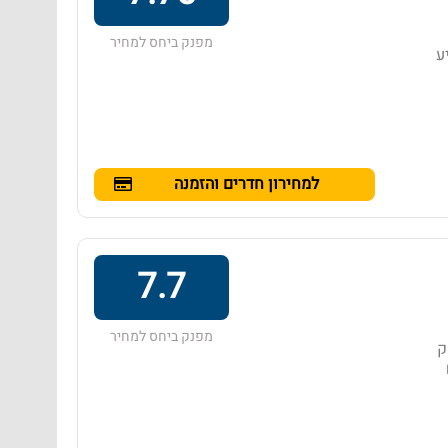
מפנק ביחס למחיר
ע
למחירון חדרים והזמנה
7.7
מפנק ביחס למחיר
חק
- 880 ₪