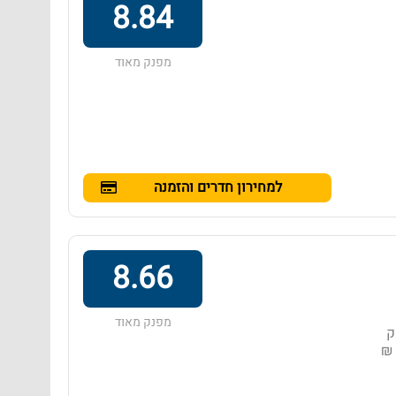
8.84
מפנק מאוד
למחירון חדרים והזמנה
8.66
מפנק מאוד
חק
של 450 מ' מעזרו לניאנג החוף. טווח מחירים: 135 ₪ - ‏391 ₪