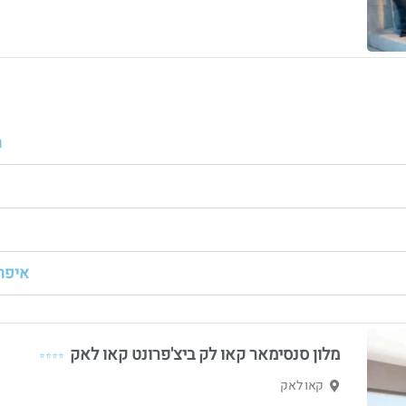
ה
איפה אפ
מלון סנסימאר קאו לק ביצ'פרונט קאו לאק
⭐⭐⭐⭐
קאו לאק