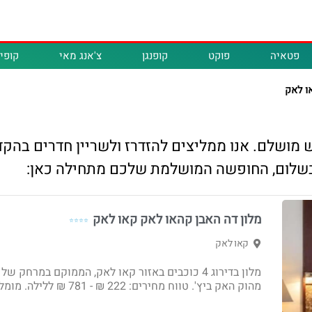
פטאיה
פוקט
קופנגן
צ'אנג מאי
קופיפ
או לאק
ש מושלם. אנו ממליצים להזדרז ולשריין חדרים בהק
 בשלום, החופשה המושלמת שלכם מתחילה כאן:
מלון דה האבן קהאו לאק קאו לאק
⭐⭐⭐⭐
קאו לאק
מהוק האק ביץ'. טווח מחירים: 222 ₪ - ‏781 ₪ ללילה. מומלץ!