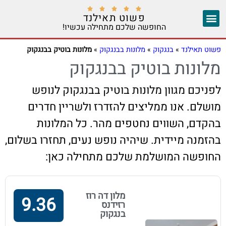





פשוט תאילנד
החופשה שלכם מתחילה עכשיו!
צ'אנג מאי
יצירת קשר
אזורים נוספים
פשוט תאילנד
»
בנגקוק
»
מלונות בבנגקוק
»
מלונות בוטיק בבנגקוק
מלונות בוטיק בבנגקוק
לפניכם מגוון מלונות בוטיק בבנגקוק לנופש
מושלם. אנו ממליצים להזדרז ולשריין חדרים
בהקדם, השווים נחטפים מהר. כל המלונות
בהזמנה מיידית. שיהיה נופש נעים, תחזרו בשלום,
החופשה המושלמת שלכם מתחילה כאן:
מלון דה רוז
9.36
רזידנס
בנגקוק