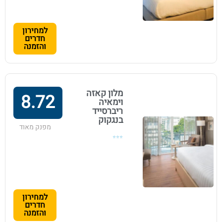
למחירון
חדרים
והזמנה
מלון קאזה
8.72
וימאיה
ריברסייד
בנגקוק
מפנק מאוד
⭐⭐⭐
למחירון
חדרים
והזמנה