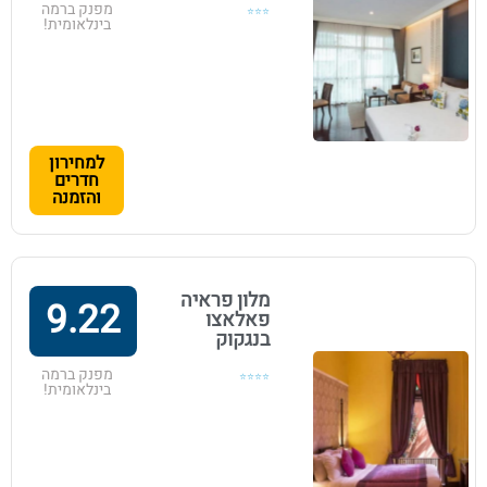
מפנק ברמה
⭐⭐⭐
בינלאומית!
למחירון
חדרים
והזמנה
מלון פראיה
9.22
פאלאצו
בנגקוק
מפנק ברמה
⭐⭐⭐⭐
בינלאומית!