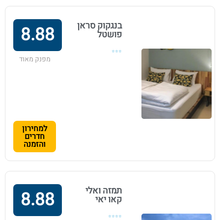
בנגקוק סראן
8.88
פושטל
⭐⭐⭐
מפנק מאוד
למחירון
חדרים
והזמנה
תמזה ואלי
8.88
קאו יאי
⭐⭐⭐⭐