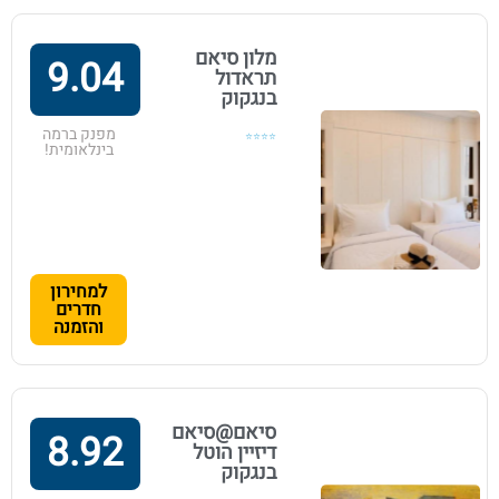
מלון סיאם
9.04
תראדול
בנגקוק
מפנק ברמה
⭐⭐⭐⭐
בינלאומית!
למחירון
חדרים
והזמנה
סיאם@סיאם
8.92
דיזיין הוטל
בנגקוק