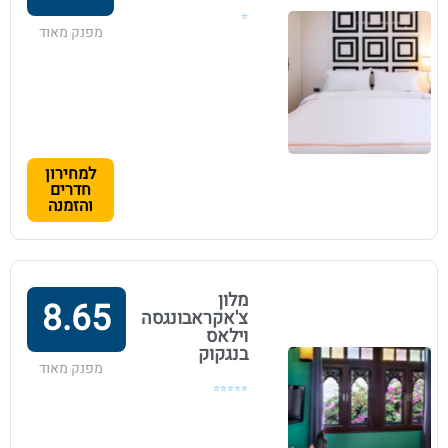
⭐
מפנק מאוד
למחירון
חדרים
והזמנה
מלון
8.65
צ'אקראבונגסה
וילאס
בנגקוק
מפנק מאוד
⭐⭐⭐⭐⭐