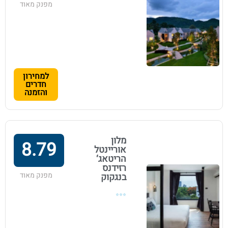
מפנק מאוד
למחירון
חדרים
והזמנה
מלון
8.79
אוריינטל
הריטאג‘
רזידנס
מפנק מאוד
בנגקוק
⭐⭐⭐