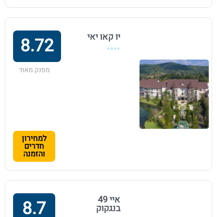
יו קאו יאי
8.72
⭐⭐⭐⭐
מפנק מאוד
למחירון
חדרים
והזמנה
איי 49
8.7
בנגקוק