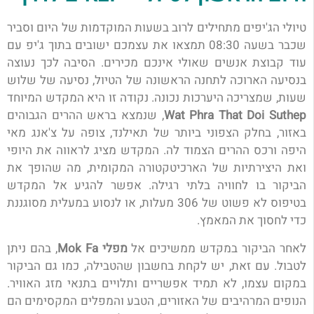
טיולי הג'יפים מתחילים לרוב בשעות המוקדמות של היום וסביר
שכבר בשעה 08:30 תמצאו את עצמכם ישובים בתוך ג'יפ עם
עוד קבוצת אנשים שאולי אינכם מכירים. הסיבה לכך נעוצה
בנסיעה הארוכה לתחנה הראשונה של הטיול, נסיעה של שלוש
שעות, שמצריכה היערכות נכונה. נקודה זו היא המקדש המיוחד
Wat Phra That Doi Suthep
, שנמצא בראש ההרים הגבוהים
באזור, בחלק הצפוני ביותר של תאילנד, צופה על צ'אנג מאי
היפה ורכס ההרים הצמוד לה. המקדש מציג לראווה את היופי
ואת היצירתיות של הארכיטקטורה המקומית, מה שהופך את
הביקור בו לחוויה בלתי רגילה. אפשר להגיע אל המקדש
בטיפוס לא פשוט של 306 מעלות, או לנסוע במעלית מסוגננת
כדי לחסוך את המאמץ.
לאחר הביקור במקדש ממשיכים אל
מפלי Mok Fa
, בהם ניתן
לטבול. עם זאת, יש לקחת בחשבון שהטבילה, כמו גם הביקור
במקום עצמו, לא תמיד אפשריים ותלויים בתנאי מזג האוויר.
הנופים המרהיבים של האזורים, הטבע והמפלים המקסימים הם