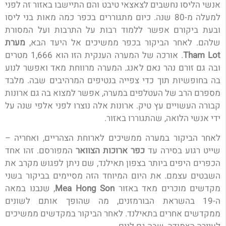
אנשי הליסו נחשבים לצאצאי טיבט והם התיישבו באזור זה לפני
למעלה מ-80 שנה. כיום מתגוררים בכפר כמה מאות בני ליסו
ובעת ביקורם אפשר ללמוד רבות על התרבות ועל המסורת
שלהם. לאחר הביקור בכפר ממשיכים אל היעד הבא,
מערת
Tham Lot
. אורכה של המערה הענקית הזו הוא 1,666 מטרים
ובה גם זורם נהר נאם לאנג. המערה מרווחת מאד ואפשר לנוע
בה בחופשיות תוך כדי צפייה בנטיפים המרהיבים שבה. מלבד
מספרם הרב של העטלפים במערה, אפשר למצוא בה גם ארונות
קבורה העשויים עץ טיק. ארונות אלה נוצרו לפני אלפי שנה על
ידי אנשי הלואה, שהתגוררו באזור.
לאחר הביקור במערה ממשיכים לארוחת הצהריים, ואחריה –
שייט רגוע בסירה עד
כפר ארוכות הצוואר
המפורסם. זהו אחד
הכפרים היפים ביותר בצפון תאילנד, שם ניתן לפגוש מקרב את
השבטים עצמם. את היום המיוחד הזה מסיימים בביקור בשני
מקדשים מוכרים מאד באזור
Mea Hong Son
, שנבנו במאה
ה-19 בהשראת הבורמזנים, מה שהופך אותם לשונים
ממקדשים אחרים בתאילנד. לאחר הביקור במקדשים ממשיכים