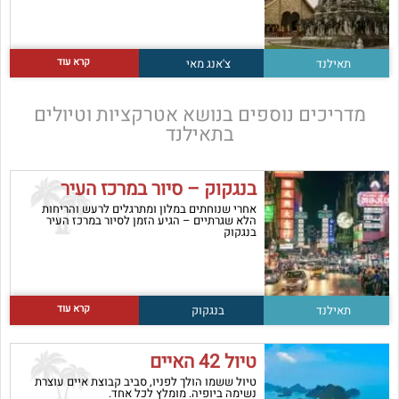
קרא עוד
תאילנד
צ'אנג מאי
מדריכים נוספים בנושא
אטרקציות וטיולים
בתאילנד
בנגקוק – סיור במרכז העיר
אחרי שנוחתים במלון ומתרגלים לרעש והריחות
הלא שגרתיים – הגיע הזמן לסיור במרכז העיר
בנגקוק
קרא עוד
תאילנד
בנגקוק
טיול 42 האיים
טיול ששמו הולך לפניו, סביב קבוצת איים עוצרת
נשימה ביופיה. מומלץ לכל אחד.