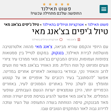





פשוט תאילנד
החופשה שלכם מתחילה עכשיו!
צ'אנג מאי
יצירת קשר
אזורים נוספים
פשוט תאילנד
»
אטרקציות וטיולים בתאילנד
»
טיול ג'יפים בצ'אנג מאי
טיול ג'יפים בצ'אנג מאי
צ'אנג מאי
אטרקציות וטיולים בתאילנד
עם היופי והקסם שהיא מביאה,
צ'אנג מאי
מהווה אלטרנטיבה
מושלמת לבירת תאילנד,
בנגקוק
. במקום לטייל בין סמטאות
צפופות ועמוסות, נהנים המבקרים בצ'אנג מאי ממרכז עיר ציורי
ונעים ומניווט קל ונוח רגלית. מזג האוויר בצ'אנג מאי נוח ונעים
לרוב והאוויר נקי, ובוודאי בהשוואה לאזורים אחרים במדינה.
אפשר "להסתובב" בעיר רכובים על אופניים או על קטנוע
ומומלץ גם לשלב טיול באתרים הסמוכים לעיר, באזורים
הכפריים יותר, היכן שנמצאים יערות הגשם העבותים, שופעי
המפלים. אל צ'אנג מאי אפשר להגיע בטיסת פנים ישירה ונוחה
מאד מבנגקוק, טיסה הנוחתת בשדה התעופה של העיר שזכה
לדירוג גבוה לאור המתקנים הטובים שבו.