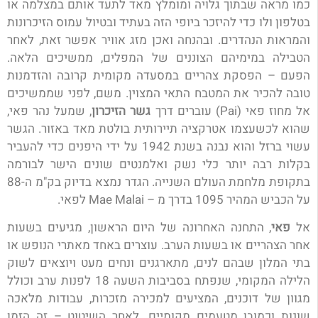
כמו מראה שבתוך גלויה ומומלץ מאד לתעד אותם במצלמה או
בטלפון ולו כדי להיזכר ביופי הזה בעתיד ובטיול עמוס הזיכרונות
והמראות הנהדרים. ובהנחה ואכן מזג אוויר אפשר זאת, לאחר
הטבילה במימיהם הצוננים של המפלים, ממשיכים הלאה.
הפעם – הפסקת צהריים במסעדה מקומית קרובה והזדמנות
טובה להכיר את המטבח התאי המצוין. משם, לפני שממשיכים
אל מחוז פאי (Pai) עוברים דרך
גשר הזיכרון
, שמעל נהר פאי,
שהוא לכשעצמו אטרקציה תיירותית בולטת מאד באזור. הגשר
עשוי ברזל והוא נבנה בשנת 1942 על ידי היפנים כדי להעביר
בקלות רבה יותר כלי נשק ואלמנטים שונים הישר לבורמה
בתקופת מלחמת העולם השנייה. הגדר נמצא בדיוק בק"מ ה-88
על הכביש המהיר 1095 בדרך מ – Mae Malai לפאי.
אל
פאי
, התחנה האחרונה של היום הראשון, מגיעים בשעות
אחר הצהריים או בשעות הערב. עוצרים באחד מאתרי הנופש או
בתי המלון שבהם לנים, מתארגנים ונחים מעט ויוצאים לשוק
הלילה המקומי, שנפתח בסביבות השעה 18 לפנות ערב וכולל
מגוון של דוכנים, המציעים למכירה מזכרות, עבודות מלאכה
שונות וכמובן מטעמים מקומיים. לאחר השיטוט – זה הזמן