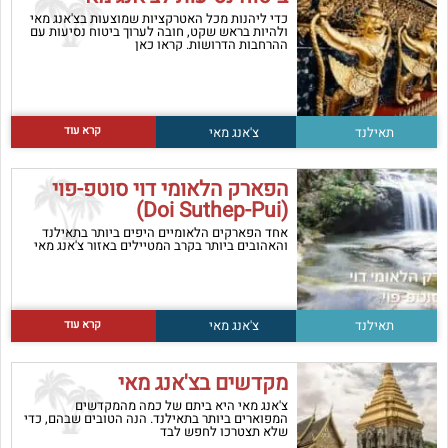
כדי ליהנות מכל האטרקציות שמוצעות בצ'אנג מאי
ולהיות בראש שקט, חובה לערוך ביטוח נסיעות עם
ההרחבות הדרושות. קראו כאן
קרא עוד
תאילנד
צ'אנג מאי
הפארק הלאומי דוי סוטפ-פוי
(Doi Suthep-Pui)
אחד הפארקים הלאומיים היפים ביותר בתאילנד
והאהובים ביותר בקרב המטיילים באזור צ'אנג מאי
קרא עוד
תאילנד
צ'אנג מאי
מקדשים בצ'אנג מאי
צ'אנג מאי היא ביתם של כמה מהמקדשים
המפוארים ביותר בתאילנד. הנה הטובים שבהם, כדי
שלא תצטרכו לחפש לבד