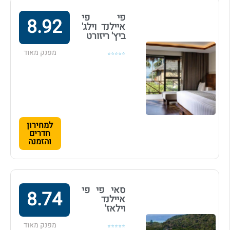
פי פי
8.92
איילנד וילג'
ביץ' ריזורט
מפנק מאוד
⭐⭐⭐⭐⭐
למחירון
חדרים
והזמנה
סאי פי פי
8.74
איילנד
וילאז'
מפנק מאוד
⭐⭐⭐⭐⭐