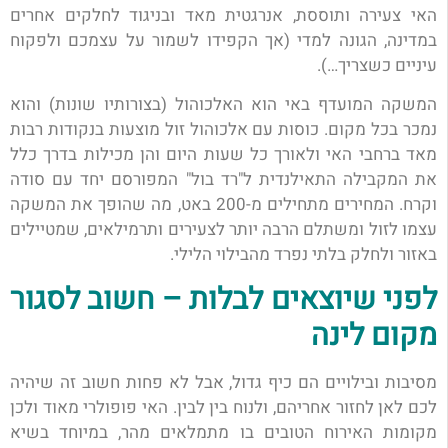
האי צעירה ותוססת, אנרגטית מאד ובניגוד לחלקים אחרים
במדינה, הגונה למדי (אך הקפידו לשמור על עצמכם ולפקוח
עיניים כשצריך…).
המשקה המועדף באי הוא האלכוהול (בצורותיו שונות) והוא
נמכר בכל מקום. כוסות עם אלכוהול זול מוצעות בנקודות רבות
מאד ברחבי האי ולאורך כל שעות היום והן מכילות בדרך כלל
את המקבילה התאילנדית ל"רד בול" המפורסם יחד עם סודה
וקרח. המחירים מתחילים מ-200 באט, מה שהופך את המשקה
עצמו לזול ומשתלם הרבה יותר לצעירים ותרמילאים, שמטיילים
באזור ולחלק בלתי נפרד מהבילוי הלילי.
לפני שיוצאים לבלות – חשוב לסגור
מקום לינה
מסיבות ובילויים הם כיף גדול, אבל לא פחות חשוב זה שיהיה
לכם לאן לחזור אחריהם, ולנוח בין לבין. האי פופולרי מאוד ולכן
מקומות האירוח הטובים בו מתמלאים מהר, במיוחד בשיא