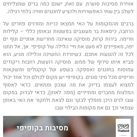
אווירת מסיבות סוערת. עם זאת, ישנם כמה ברים שמצליחים
לשלב בין שתי האפשרויות ולהציע לחוגגים חוויה בלתי רגילה.
ברבים מהמקומות על האי תמצאו כריות ומזרנים פזורים על
הרחבה, כיסאות בר מעוצבים בפשטות ובאופן כללי – קלילות
וזרימה. בירות קרות, מוסיקה שאיננה מחרישת אוזניים ונוף ים
יפה, מאפיינים לא מעט את חיי הלילה של קופיפי. אך, אל תתנו
לכל זה להטעות אתכם. כשיורדת החשיכה והלילה מגיע, הוא
מביא איתו טירוף של ממש. מוסיקה רועשת, רחבות ריקודים
עמוסות בחוגגים ואספקה בשפע של קוקטלים ומשקאות
חריפים מכל מיני סוגים. בקופיפי יש מקום לכולם וכל אחד יכול
למצוא לעצמו בדיוק את מה שנכון ומתאים. כדאי לאסוף
המלצות מחברים ומתיירים (מפה לאוזן), כדאי לבדוק במקום
שבו לנים היכן מומלץ לבקר וגם לצאת ולחקור את האי באופן
עצמאי וכך גם את מקומות הבילוי שבו.