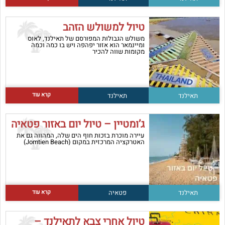
טיול למשולש הזהב
משולש הגבולות המפורסם של תאילנד, לאוס
ומיינמאר הוא אזור יפהפה ויש בו כמה וכמה
מקומות שווה להכיר
קרא עוד
תאילנד
תאילנד
ג’ומטיין – טיול יום באזור פטאיה
עיירה מוכרת בזכות חוף הים שלה, המהווה גם את
האטרקציה המרכזית במקום (Jomtien Beach)
קרא עוד
תאילנד
פטאיה
טיול אחרי צבא לתאילנד –