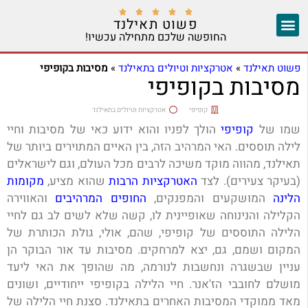





פשוט תאילנד
החופשה שלכם מתחילה עכשיו!
צ'אנג מאי
יצירת קשר
אזורים נוספים
פשוט תאילנד
»
אטרקציות וטיולים בתאילנד
»
מסיבות בקופיפי
מסיבות בקופיפי
קופיפי
אטרקציות וטיולים בתאילנד
שמו של
קופיפי
הולך לפניו והוא ידוע כאי של מסיבות וחיי
לילה תוססים. האי המרהיב הזה, בין האיים המתוירים ביותר של
תאילנד, מהווה מוקד משיכה לרבים מכל העולם, וגם לישראלים
(בעיקר צעירים). לצד
האטרקציות הרבות
שהוא מציע,
מקומות
הלינה
המושקעים והמפנקים,
החופים המרהיבים
והאווירה
הקלילה והנינוחה שאופיינית לו, קשה שלא לשים לב גם לחיי
הלילה התוססים של קופיפי, שהם, אולי, גולת הכותרת של
המקום ושמם, גם, יצא למרחקים. מסיבות עד אור הבוקר הן
עניין שבשגרה ונחשבות לנורמה, מה שהופך את האי ליעד
מושלם לחובבי הז'אנר. חיי הלילה בקופיפי ייחודיים, ושונים
מאד ממוקדי המסיבות האחרים בתאילנד. סצנת חיי הלילה של