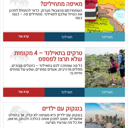
מאיפה מתחילים?
השתחררתם מהצבא? מברוק. כדאי להתחיל לתכנן
את הטיול שלכם לתאילנד. מתחילים פה – כנסו
כנסו
קרא עוד
תאילנד
תאילנד
טרקים בתאילנד – 4 מקומות
שלא תרצו לפספס
כל מה שמחכה לכם בתאילנד – ג'ונגלים סבוכים,
מפלים מרהיבים, אגמים נסתרים, שפע של צמחים
וחיות בר
קרא עוד
תאילנד
תאילנד
בנגקוק עם ילדים
בנגקוק עם ילדים היא משימה לא קלה, אך בהחלט
אפשרית. חשוב לתכנן אותה כהלכה ולבחון, מראש,
את כל מה שהעיר מציעה