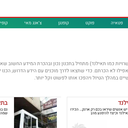
פטאיה
פוקט
קופנגן
צ'אנג מאי
קופיפ
רויות כמו תאילנד) מתחיל בתכנון נכון ובהכרת המידע החשוב שאת
אפילו לא הכרתם. כדי שתצאו לדרך מוכנים עם הידע הדרוש, הכנו
יים במהלך הטיול ויהפכו אותו לפשוט וקל יותר.
לנד
בתי
ש אנשים שיראו בכם רק ארנק... הכירו
גם בת
ילנד וכיצד להימנע מהן
שמהוו