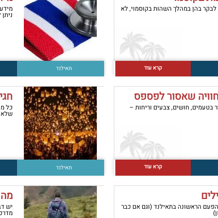
 לבקר בהן במהלך השהות בקוסמוי, לא
מידע 
ניתן 
קרא עוד
תאילנד
חוויה שאסור לפספס
חגי
בטעמים, חושים, צבעים וריחות –
כל מה
שלא כ
קרא עוד
תאילנד
לים
מה 
הפעם הראשונה בתאילנד (וגם אם כבר
יש דב
)
מדרכו