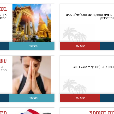
בנג
יוקרתית ומפנקת עם אוכל של מלכים
איך מ
נסו לבדוק
התשוב
קרא עוד
תאילנד
עשה
מון (המון) חריף – אוכל רחוב
ההמלצ
מתאיל
קרא עוד
תאילנד
מיד