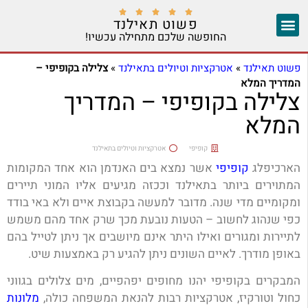





פשוט תאילנד
החופשה שלכם מתחילה עכשיו!
צ'אנג מאי
יצירת קשר
אזורים נוספים
פשוט תאילנד
»
אטרקציות וטיולים בתאילנד
»
צלילה בקופיפי –
המדריך המלא
צלילה בקופיפי – המדריך
המלא
קופיפי
אטרקציות וטיולים בתאילנד
הארכיפלג
קופיפי
אשר נמצא בים האנדמן הוא אחד המקומות
המתוירים ביותר בתאילנד וככזה מגיעים אליו המוני תיירים
ומקומיים מדי שנה. מדובר למעשה בקבוצת איים ולא באי בודד
כפי שנהוג לחשוב – הטעות נובעת מכך שרק אחד מהם משמש
לתיירות ומגורים ואילו היתר אינם מיושבים אך ניתן לטייל בהם
באופן מודרך. לאיים השונים ניתן להגיע רק באמצעות שיט.
המבקרים בקופיפי יהנו מחופים יפהפיים, מים צלולים בגווני
כחול וטורקיז, אטרקציות רבות להנאת המשפחה כולה,
מלונות