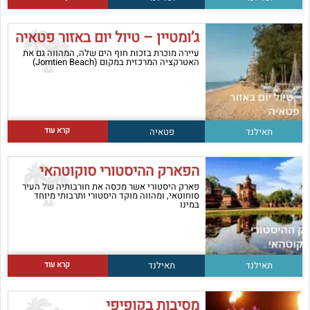
ג’ומטיין – טיול יום באזור פטאיה
עיירה מוכרת בזכות חוף הים שלה, המהווה גם את
האטרקציה המרכזית במקום (Jomtien Beach)
קרא עוד
תאילנד
פטאיה
הפארק ההיסטורי סוקוטהאי
פארק היסטורי אשר מכסה את חורבותיה של העיר
סוחוטאי, ומהווה מוקד היסטורי ותרבותי מיוחד
במינו
קרא עוד
תאילנד
תאילנד
מסיבות בקופיפי