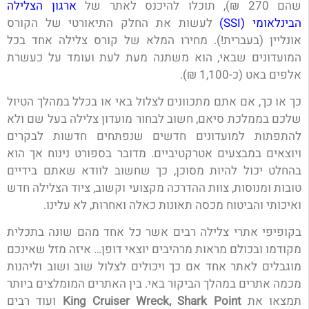
שהם 270 ₪), תוכלו להיכנס לאתר של
ארגון הצלילה
הבינלאומי (SSI)
לעשות את החלק התיאורטי של הקורס
אונליין (בעברית!). מחירו המלא של קורס צלילה אחד בכל
המועדונים שבאי, הוא משתנה מעת לעת ועומד על כעשרת
אלפים באט (כ-1,100 ₪).
כך או כך, אם אתם מתכוונים לצלול באי או בכלל במהלך הטיול
שלכם בממלכת סיאם, חשוב לבחור מועדון צלילה בעל שם ולא
להתפתות למועדונים חדשים שנפתחים חדשות לבקרים
ויוצאים במבצעים אטרקטיביים. מדובר בספורט נינוח אך הוא
בהחלט יכול להיות מסוכן, כך שחשוב לוודא שאתם בידיים
טובות ומנוסות, צוות ההדרכה מקצועי וקשוב, ציוד הצלילה חדש
ואיכותי והביטוח מכסה תאונות כאלה ואחרות, לא עלינו.
בקופיפי אתרי צלילה רבים אשר כל אחד מהם שונה בתכלית
מקודמו ובכולם מראות מרהיבים יוצאי דופן… איזה מזל שאינכם
מוגבלים לאתר אחד אם כך ויכולים לצלול שוב ושוב וליהנות
מכמה אתרים במהלך הביקור באי. בין האתרים המומלצים ביותר
תמצאו את
King Cruiser Wreck, Shark Point
ועוד רבים