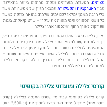
מצוינים
, מסעדות, מועדונים ונופים מהיפים ביותר בתאילנד.
מבין
האטרקציות והפעילויות
תמצאו מגוון של אפשרויות אשר
בלי הרבה מאמץ ימלאו לכם ימים שלמים בהנאה צרופה, כאשר
כל נושא הספורט הימי מהווה את עיקרן – שייט קיאקים, בננות,
שנירקול לאורך החוף ואינספור אתרי צלילה.
ואכן, צלילה היא בהחלט הספורט העיקרי והפופולרי ביותר באי,
כך שלא תתקשו למצוא אתרי צלילה מרהיבים, ריפים ולגונות
המתאימים לצוללים בטווח רחב של ותק וניסיון. לצד אלה ישנם
גם לא מעט בתי ספר לצלילה אשר מציעים פעילויות שונות –
החל מצלילת הכרות בליווי מדריך וכלה בקורסי צלילה
למתחילים וגם לצוללנים מנוסים.
קורסי צלילה ומועדוני צלילה בקופיפי
קורס צלילה בקופיפי עבור מי שטרם התנסה בצלילה (קורס
כוכב אחד) אורך 3 ימים ואם תרצו לחסוך יום (וכ-2,500 באט