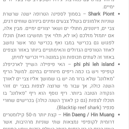
ימיים.
Shark Piont
– בסמוך לספינה הטרופה ישנה שרשרת
שוניות אלמוגים בשלל צבעים ומינים ביניהם שוחים דגים,
צבי ים, דיונונים, חתולי ים ושאר יצורים ימיים. מבין אלה,
אם יתמזל מזלכם (או לא, תלוי איך תחשיבו זאת) תוכלו
לפגוש גם בכרישי במבו ואף בכרישי נמר אשר נחשב
לאחד הטורפים הגדולים והאימתניים ביותר באזור ונצפים
באזור זה לעתים תכופות והן במנטה ריי וכרישי לוויתן.
phi phi leh island
– האי פיפילה השייך לארכיפלג
קופיפי ויש בו כמה ריפים מיוחדים במינם. למשל הריף
"מאלונג" שלא ברור מה יש בו שמושך אליו צבי ים לאורך
השנה כולה, אך עבור מי שרוצה לצפות בצבי ים זוהי
הנקודה הטובה ביותר. ריף נוסף הוא ריף "פאלונג" בו
תוכלו לצפות (גם כן לאורך השנה כולה) בכרישים שחורי
סנפיר (Blacktip reef shark).
Hin Daeng / Hin Muang
– קצת יותר מ-50 קילומטרים
דרומית לקופיפי נמצאות שתי שוניות מרהיבות, אשר