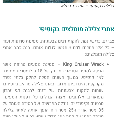
צלילה בקופיפי – המדריך המלא
אתרי צלילה מומלצים בקופיפי
צבי ים, כרישי נמר, להקות דגים צבעוניות, ספינות טרופות ועוד
– כל אלו מחכים לכם שתגיעו לגלות אותם. הנה כמה אתרי
צלילה מומלצים:
King Cruiser Wreck
– ספינת נוסעים טרופה אשר
הגיעה לסופה הטראגי במרחק של 18 קילומטרים ממערב
לאי קופיפי. במשך השנים הפכה לחלק בלתי נפרד
מקרקעית הים וכיום מדובר באתר צלילה מרהיב ביופיו בו
שוחות להקות צבעוניות של דגים לרבות דגי זהרון
מפוארים, אלמוגים ואצות הגדלים על דפנות הספינה,
סרטנים וקיפודי ים.
גודלה המרשים של הסירה העומד על
85 מטר אורך ו-25 מטר רוח הופך אותה לאתר צלילה
מיוחד במינו עם כמה בתי גידול ושפע רב של בעלי חיים