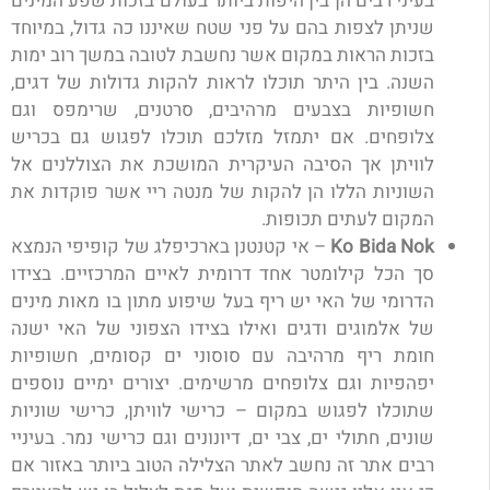
בעיני רבים הן בין היפות ביותר בעולם בזכות שפע המינים
שניתן לצפות בהם על פני שטח שאיננו כה גדול, במיוחד
בזכות הראות במקום אשר נחשבת לטובה במשך רוב ימות
השנה. בין היתר תוכלו לראות להקות גדולות של דגים,
חשופיות בצבעים מרהיבים, סרטנים, שרימפס וגם
צלופחים. אם יתמזל מזלכם תוכלו לפגוש גם בכריש
לוויתן אך הסיבה העיקרית המושכת את הצוללנים אל
השוניות הללו הן להקות של מנטה ריי אשר פוקדות את
המקום לעתים תכופות.
Ko Bida Nok
– אי קטנטנן בארכיפלג של קופיפי הנמצא
סך הכל קילומטר אחד דרומית לאיים המרכזיים. בצידו
הדרומי של האי יש ריף בעל שיפוע מתון בו מאות מינים
של אלמוגים ודגים ואילו בצידו הצפוני של האי ישנה
חומת ריף מרהיבה עם סוסוני ים קסומים, חשופיות
יפהפיות וגם צלופחים מרשימים. יצורים ימיים נוספים
שתוכלו לפגוש במקום – כרישי לוויתן, כרישי שוניות
שונים, חתולי ים, צבי ים, דיונונים וגם כרישי נמר. בעיניי
רבים אתר זה נחשב לאתר הצלילה הטוב ביותר באזור אם