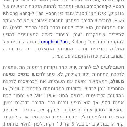
Poon ל-Hua Lamphong ומתחבר לתחנת הרכבת הראשית של
בנגקוק, ואילו הקו הסגול עובר בין Tao Poon ל-Khlong Bang
Phai. למרות שמדובר בפתרון תחבורה ציבורי שמשרת בעיקר
את המקומיים, הוא יכול להיות נהדר (הקו הכחול בפרט) גם
לתיירים שמבקרים בעיר, ובייחוד לאלה המעוניינים להגיע
למקומות כמו
Lumphini Park
, Khlong Toei, מרכז הכנסים של
המלכה סיריקית ומרכז התרבות התאילנדי.
יש גם תחנה
שמחברת בין שדה התעופה עם העיר.
חשוב לשים לב:
למרות שיש כמה נקודות חופפות, המשותפות
לרכבת התחתית ולזו העילית,
לא ניתן לרכוש כרטיס נסיעה
משולב
, המאפשר נסיעה עם השתיים. את הכרטיסים לרכבת
התחתית ניתן לרכוש בדוכנים המקוממים בתחנות השונות, או
במכונות הכרטיסים. כרטיס מסוג MRT Plus לא יחסוך לכם
אמנם כסף, אך הוא מציע נוחות רבה. מדובר בכרטיס נטען,
שאפשר לטעון אותו מראש וכך לעקוף את התורים הארוכים,
המצטברים לעיתים ליד מכונות ממכר הכרטיסים או הדלפקים.
קווי הרכבת עוברים בכל 5 עד 10 דקות לערך (תלוי בתחנה),