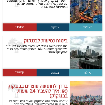
חופשה בבנגקוק יכולה להיות גם יוקרתית ומפנקת
עם אוכל של מלכים ומלונות מפוארים. לא
מאמינים? כנסו לבדוק
קרא עוד
תאילנד
בנגקוק
ביטוח נסיעות לבנגקוק
כמו בכל נסיעה לחו"ל, לא יוצאים מישראל לבנגקוק
בלי לערוך ביטוח נסיעות. חיסכון בסעיף הזה עלול
להיוץ יקר מאוד.
קרא עוד
תאילנד
בנגקוק
בדרך לחופשה עוצרים בבנגקוק
(או: איך להעביר 24 שעות
בבנגקוק)
אזהרה: הסיור הזה בבנגקוק ישאיר לכם וודאי לא
מעט חשק לחזור אליה שוב, לטיול ארוך יותר...