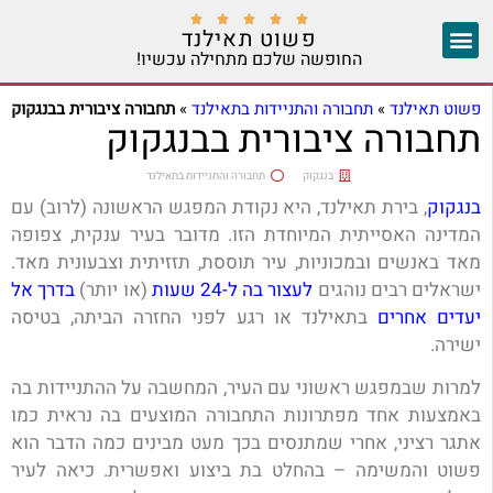





פשוט תאילנד
החופשה שלכם מתחילה עכשיו!
צ'אנג מאי
יצירת קשר
אזורים נוספים
פשוט תאילנד
»
תחבורה והתניידות בתאילנד
»
תחבורה ציבורית בבנגקוק
תחבורה ציבורית בבנגקוק
בנגקוק
תחבורה והתניידות בתאילנד
בנגקוק
, בירת תאילנד, היא נקודת המפגש הראשונה (לרוב) עם
המדינה האסייתית המיוחדת הזו. מדובר בעיר ענקית, צפופה
מאד באנשים ובמכוניות, עיר תוססת, תזזיתית וצבעונית מאד.
ישראלים רבים נוהגים
לעצור בה ל-24 שעות
(או יותר)
בדרך אל
יעדים אחרים
בתאילנד או רגע לפני החזרה הביתה, בטיסה
ישירה.
למרות שבמפגש ראשוני עם העיר, המחשבה על ההתניידות בה
באמצעות אחד מפתרונות התחבורה המוצעים בה נראית כמו
אתגר רציני, אחרי שמתנסים בכך מעט מבינים כמה הדבר הוא
פשוט והמשימה – בהחלט בת ביצוע ואפשרית. כיאה לעיר