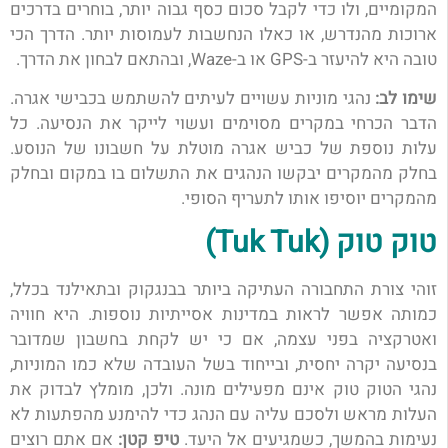
המקומיים, ולו כדי לקבל סכום כסף גבוה יותר, בוחרים בדרכים
ארוכות מהנדרש, או כאלו הנחשבות לעמוסות יותר.
הדרך הכי
טובה היא להיעזר ב-GPS או ב-Waze, ובהתאם לבחון את הדרך.
שימו לב:
נהגי מוניות עשויים לעיתים להשתמש בכבישי אגרה.
הדבר הכרחי במקרים מסוימים ועשוי לייקר את הנסיעה. כל
עלות נוספת של כביש אגרה מוטלת על חשבונו של הנוסע.
בחלק מהמקרים יבקשו הנהגים את התשלום בו במקום ובחלק
מהמקרים יוסיפו אותו לתעריף הסופי.
טוק טוק (Tuk Tuk)
זוהי צורת התחבורה העתיקה ביותר בבנגקוק ובתאילנד בכלל,
כמותה אפשר לראות במדינות אסייתיות נוספות. היא חוויה
ואטרקציה בפני עצמה, אם כי יש לקחת בחשבון שמדובר
בנסיעה יקרה יחסית, ובייחוד בשל העובדה שלא כמו המוניות,
נהגי הטוק טוק אינם מפעילים מונה. ולכן, מומלץ לבדוק את
העלות מראש ולסכם עליה עם הנהג כדי להימנע מהפתעות לא
נעימות בהמשך, כשמגיעים אל היעד.
טיפ קטן:
אם אתם רוצים