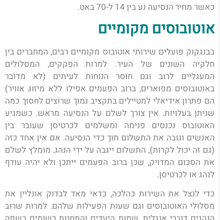
כאשר מחיר הנסיעה נע בין 14 ל-70 באט.
אוטובוסים מקומיים
בבנגקוק פועלים שירותי אוטובוס מקומיים רבים, המחברים בין
חלקיה השונים של העיר. למרות הפקקים, המסלולים
המעגליים לרוב וגם חוסר הנוחות לעיתים (לא מדובר
באוטובוסים מפוארים, ברוב הפעמים אפילו ללא מיזוג אוויר)
הם פתרון אידיאלי למטיילים בתקציב נמוך שרוצים לחסוך כמה
שניתן בעלויות. אין צורך לשלם על הנסיעה מראש. כשמגיע
האוטובוס נכנסים פנימה ומשלמים לכרטיסן שעובר בין
האנשים וגובה את התשלום תוך כדי הנסיעה. אם אין אחד כזה
(גם זה יכול לקרות), התשלום ייגבה על ידי הנהג. מומלץ לשלם
את הסכום המדויק, שכן ברוב הפעמים ייתכן ולא יהיה עודף
לנהג או לכרטיסן.
כדי לנצל את השירות כהלכה, כדאי מאד לבדוק אונליין את
מסלולי האוטובוסים וגם שעות הפעילות שלהם. למרות שרוב
הנהגים דוברי אנגלית, שמות היעדים והתחנות רשומים בשפה