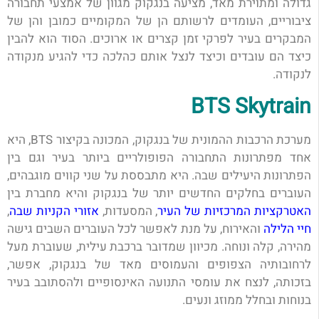
גדולה ומתוירת מאד, מציעה בנגקוק מגוון של אמצעי תחבורה
ציבוריים, העומדים לרשותם הן של המקומיים כמובן והן של
המבקרים בעיר לפרקי זמן קצרים או ארוכים. הסוד הוא להבין
כיצד הם עובדים וכיצד לנצל אותם כהלכה כדי להגיע מנקודה
לנקודה.
BTS Skytrain
מערכת הרכבות ההמונית של בנגקוק, המכונה בקיצור BTS, היא
אחד מפתרונות התחבורה הפופולריים ביותר בעיר וגם בין
הפתרונות היעילים שבה. היא מתבססת על שני קווים מוגבהים,
העוברים בחלקים החדשים יותר של בנגקוק והיא מחברת בין
האטרקציות המרכזיות של העיר
, המסעדות,
אזורי הקניות שבה
,
חיי הלילה
והאירוח, על מנת לאפשר לכל העוברים השבים גישה
מהירה, קלה ונוחה. מכיוון שמדובר ברכבת עילית, שעוברת מעל
לרחובותיה הצפופים והעמוסים מאד של בנגקוק, אפשר,
בזכותה, לנצח את עומסי התנועה האינסופיים ולהסתובב בעיר
בנוחות ובחלל ממוזג ונעים.