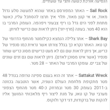
הנסיעה אורכת כשעה וחצי עד שעתיים.
Sail Rock
–
האתר המפורסם באזור שהוא למעשה סלע גדול
מאוד, או אי קטן מאוד, תלוי איך תרצו להסתכל עליו, כאשר
מתחת לפני הים גדל בו ריף צבעוני ויפהפה. העומק המרבי בו
הוא 40 מטר. בעונה (מרץ-יוני) ניתן לראות שם כרישי לוויתן.
Shark Bay
–
אתר צלילה הנמצא כקילומטר מהחוף הדרומי של
קו טאו. האתר נקרא כך בגלל צורתו אשר נראית כמו סנפיר של
כריש, אך ניתן לראות שם גם לא מעט כרישים מסוג כריש שחור
סנפיר (אשר אינו מסוכן לאדם). ניתן לראות שם גם זנים שונים
של צבי ים. עומקו המרבי של האתר – 28 מטר.
Sattakut Wreck
–
אתר זה הוא בעצם ספינה טרופה בגודל 48
מטר מתקופת מלחמת העולם השניה, אשר הוטבעה בכוונה
ב-2011 בעומק 30 מטר ובמרחק כ-40 מטר מהחוף הצפוני
מערבי של קו טאו, על מנת ליצור ריף מלאכותי המושך אליו
להקות של ברקודות, דגי דקר ולוקוס.