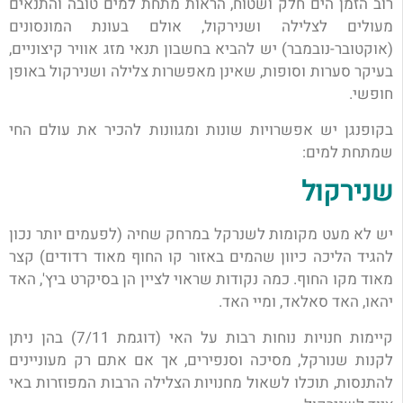
רוב הזמן הים חלק ושטוח, הראות מתחת למים טובה והתנאים
מעולים לצלילה ושנירקול, אולם בעונת המונסונים
(אוקטובר-נובמבר) יש להביא בחשבון תנאי מזג אוויר קיצוניים,
בעיקר סערות וסופות, שאינן מאפשרות צלילה ושנירקול באופן
חופשי.
בקופנגן יש אפשרויות שונות ומגוונות להכיר את עולם החי
שמתחת למים:
שנירקול
יש לא מעט מקומות לשנרקל במרחק שחיה (לפעמים יותר נכון
להגיד הליכה כיוון שהמים באזור קו החוף מאוד רדודים) קצר
מאוד מקו החוף. כמה נקודות שראוי לציין הן בסיקרט ביץ', האד
יהאו, האד סאלאד, ומיי האד.
קיימות חנויות נוחות רבות על האי (דוגמת 7/11) בהן ניתן
לקנות שנורקל, מסיכה וסנפירים, אך אם אתם רק מעוניינים
להתנסות, תוכלו לשאול מחנויות הצלילה הרבות המפוזרות באי