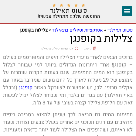





פשוט תאילנד
החופשה שלכם מתחילה עכשיו!
צ'אנג מאי
יצירת קשר
אזורים נוספים
פשוט תאילנד
»
אטרקציות וטיולים בתאילנד
»
צלילות בקופנגן
צלילות בקופנגן
קופנגן
אטרקציות וטיולים בתאילנד
ברוכים הבאים לאחד מיעדי הצלילה היפים והמפורסמים בעולם
– קופנגן! אחד היתרונות הגדולים ביותר למי שבוחר לצלול
בקופנגן הוא המים החמימים, שגם בעונות הקרות שומרות על
ממוצע של 29 מעלות לאורך כל היום משום שמדובר באזור עם
אקלים טרופי. לכן, יש אפשרות לשנרקל באזור
קופנגן
(ובכלל
באיי תאילנד) עם בגד ים בלבד, ומי שבוחר לצלול יכול לעשות
זאת עם חליפת צלילה קצרה בעובי של עד 3 מ"מ.
חמימות המים גם מביאה לכך שניתן למצוא בסביבה ריפים
מרהיבים עם דגים ושוכני ים אחרים בשלל צבעים וצורות שעוד
לא ראיתם, ושהופכים את הצלילה לעוד יותר כדאית ומעניינת.