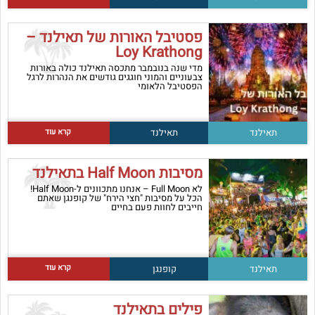
פסטיבל האורות של תאילנד –
Loy Krathong
מדי שנה בנובמבר מתכסה תאילנד כולה באורות
צבעוניים והמוני חוגגים גודשים את הנהרות לרגל
הפסטיבל הלאומי
קרא עוד
תאילנד
תאילנד
מסיבות Half Moon בתאילנד
לא Full Moon – אנחנו מתכוונים ל-Half Moon!
הכל על מסיבות "חצי הירח" של קופנגן שאתם
חייבים לחוות פעם בחיים
קרא עוד
תאילנד
קופנגן
פילים בתאילנד