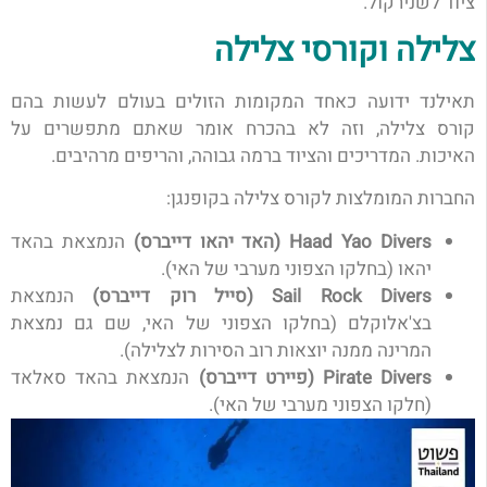
ציוד לשנירקול.
צלילה וקורסי צלילה
תאילנד ידועה כאחד המקומות הזולים בעולם לעשות בהם
קורס צלילה, וזה לא בהכרח אומר שאתם מתפשרים על
האיכות. המדריכים והציוד ברמה גבוהה, והריפים מרהיבים.
החברות המומלצות לקורס צלילה בקופנגן:
Haad Yao Divers (האד יהאו דייברס)
הנמצאת בהאד
יהאו (בחלקו הצפוני מערבי של האי).
Sail Rock Divers (סייל רוק דייברס)
הנמצאת
בצ'אלוקלם (בחלקו הצפוני של האי, שם גם נמצאת
המרינה ממנה יוצאות רוב הסירות לצלילה).
Pirate Divers (
פיירט דייברס)
הנמצאת בהאד סאלאד
(חלקו הצפוני מערבי של האי).