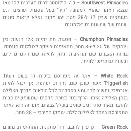
Southwest Pinnacles
–
כ-7 קילומטר דרום מערבית לקו טאו
נמצא האתר שהוא למעשה "קיר" בעל פסגות ופרצים הנע
בעומקים שבין 17 ל-28 מטר. זהו מקום נפלא לראות סוגים
שונים של שושנות ים ואלמוגים.
Chumphon Pinnacles
–
פסגות תת ימיות אלו הנעות בין
עומקים של 20 ל-36 מטר, מתאימות בעיקר לצוללנים מנוסים.
צורות האבנים שם מרהיבות וניתן לראות שם דגים גדולים,
ובעונה גם כרישי לוויתן.
White Rock
–
אתר זה מפורסם בזכות דג בשם Titan
Triggerfish אשר שוכן שם. זהו דג יפהפה, אך יכול להיות
אגרסיבי, וחשוב להישמע בקפדנות לכל הוראות מדריך הצלילה
בזמן הצלילה איתו.
הריף בנוי בצורת מדפים שמשמשים כבית
להרבה מאוד סוגי דגים שונים בשלל צבעים.
אתר זה הוא האתר
המפורסם ביותר לצלילות לילה. עומקו המירבי – 28 מטר.
Green Rock
–
גן עדן לחובבי ההרפתקנות התת-ימית, משום