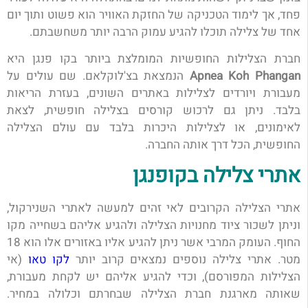
פחד, אך לימוד הטכניקה של החזקת האוויר הוא פשוט ותוך יום
אחד של צלילה תוכלו להגיע עמוק הרבה יותר משחשבתם.
חברת הצלילות החופשיות המומלצת ביותר בקו פנגן היא
Apnea Koh Phangan
הנמצאת בצ'לוקלאם. שם עולים על
מעבורת ויורדים לצלילות באתרים השונים, בעזרת הריאות
בלבד. ניתן גם לרכוש קורסים בצלילה חופשית, לצאת
לאימונים, או לצלילות היכרות בלבד עם עולם הצלילה
החופשית, הכל דרך אותה החברה.
אתרי צלילה בקופנגן
אתרי הצלילה הקרובים לאי זהים למעשה לאתרי השנירקול,
וניתן לשכור ציוד מחנויות הצלילה ולהגיע אליהם בשחייה מקו
החוף. העומק המרבי אשר ניתן להגיע אליו באזורים אלו הוא 18
מטר.
אתרי צלילה נוספים נמצאים קרוב יותר
לקו טאו
(אי
הצלילות המפורסם), וכדי להגיע אליהם יש לקחת מעבורת,
שאותה מארגנת חברת הצלילה שבחרתם וכלולה במחיר.