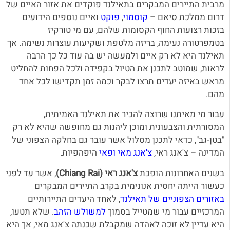
מרבית התיירים המבקרים בתאילנד פוקדים את אזור האיים של
דרום ממלכת סיאם –
קוסמוי
,
פוקט
ואיים נוספים הידועים
בזכות רצועות החוף הקסומות שלהם, עם מי טורקיז
בטמפרטורה נעימה, בריזה מלטפת ושקיעות עוצרות נשימה. אך
תאילנד היא לא רק איים ולמעשה יש בה עוד כל כך הרבה
לראות, שמוטב לתכנן את הטיול בקפידה ולכל הפחות להחליט
מראש באיזה יעדים תרצו לבקר וכמה זמן תקדישו לכל אחד
מהם.
עבור מי מאיתנו שרוצה להכיר את תאילנד האמיתית,
המסורתית והצבעונית ומוכן ליהנות גם מחופשה שהיא לא רק
"בטן-גב", כדאי לתכנן מסלול אשר עובר גם בחלקה הצפוני של
המדינה – צ'אנג ראי,
צ'אנג מאי
ופאי
היפהפיות.
בשנים האחרונות הופכת
צ'אנג ראי (Chiang Rai)
, אשר עד לפני
כעשור הייתה יחסית אנונימית בקרב התיירים המבקרים
באזורים הצפוניים של תאילנד
, לאחד היעדים התיירותיים
המרכזיים עבור מי שמטייל בסמוך
למשולש הזהב
. שלא תטעו,
היא עדיין לא זוכה לאהדה שמקבלת שכנתה צ'אנג מאי, אך היא