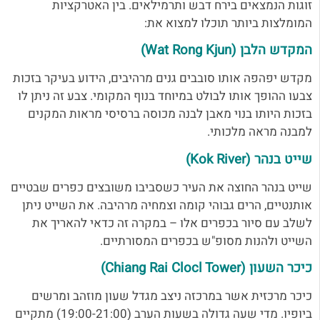
זוגות הנמצאים בירח דבש ותרמילאים. בין האטרקציות
המומלצות ביותר תוכלו למצוא את:
המקדש הלבן (Wat Rong Kjun)
מקדש יפהפה אותו סובבים גנים מרהיבים, הידוע בעיקר בזכות
צבעו ההופך אותו לבולט במיוחד בנוף המקומי. צבע זה ניתן לו
בזכות היותו בנוי מאבן לבנה מכוסה ברסיסי מראות המקנים
למבנה מראה מלכותי.
שייט בנהר (Kok River)
שייט בנהר החוצה את העיר כשסביבו משובצים כפרים שבטיים
אותנטיים, הרים גבוהי קומה וצמחיה מרהיבה. את השייט ניתן
לשלב עם סיור בכפרים אלו – במקרה זה כדאי להאריך את
השייט ולהנות מסופ"ש בכפרים המסורתיים.
כיכר השעון (Chiang Rai Clocl Tower)
כיכר מרכזית אשר במרכזה ניצב מגדל שעון מוזהב ומרשים
ביופיו. מדי שעה גדולה בשעות הערב (19:00-21:00) מתקיים