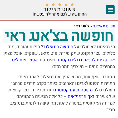





פשוט תאילנד
החופשה שלכם מתחילה עכשיו!
צ'אנג מאי
יצירת קשר
אזורים נוספים
פשוט תאילנד
»
צ'אנג ראי
חופשה בצ'אנג ראי
מי מאיתנו לא חולם על
חופשה בתאילנד
? חולות זהובים, מים
צלולים, עצי קוקוס, שייק פירות, פוט מזאז', שווקים, אוכל מצוין,
אטרקציות להנאת גדולים וקטנים
ואינספור
אפשרויות לינה
במחירים נוחים – מי צריך יותר מזה?
מסתבר שאף אחד, מה שהופך את תאילנד לאחד מיעדי
התיירות הפופולארים והאהובים ביותר בקרב תיירים מרחבי
העולם כולו.
משפחות עם קטנטנים
, זוגות בירח דבש, קבוצות
של צעירים
ואף תרמילאים
– כל אלה מגיעים בהמוניהם
למדינה האקזוטית במטרה להנות מחופשה חלומית בתקציב
סביר.