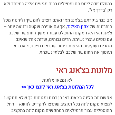
בהחלט זוכה ליחס חם ומטיילים רבים מגיעים אליה במיוחד ולא
רק "בדרך אל".
אם כבר ביקרתם בצ'אנג מאי ואתם רוצים להמשיך וליהנות מכל
היתרונות של
צפון תאילנד
, אך עם אווירה שקטה ורגועה יותר –
צ'אנג ראי היא המקום המושלם עבור המשך החופשה שלכם.
עם נופים עוצרי נשימה, הרים גבוהים, שדות אורז שאינם
נגמרים ושקיעות מהיפות ביותר שתראו בחייכם, צ'אנג ראי
תהפוך את החופשה שלכם לבלתי נשכחת.
מלונות בצ'אנג ראי
לא נמצאו מלונות
לכל המלונות בצ'אנג ראי לחצו כאן >>
אפשרויות הלינה בצ'אנג ראי הן רבות ומגוונות כך שלא תתקשו
למצוא מקום לינה בכל תקציב שתרצו להקדיש לנושא – החל
מהוסטלים עבור תרמילאים המחפשים מקום לינה בתקציב