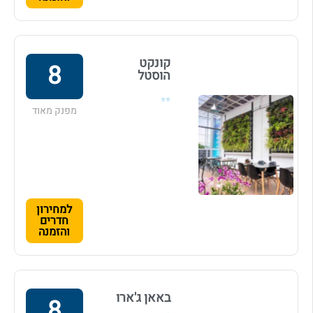
קונקט
8
הוסטל
⭐⭐
מפנק מאוד
למחירון
חדרים
והזמנה
באאן ג'ארו
8