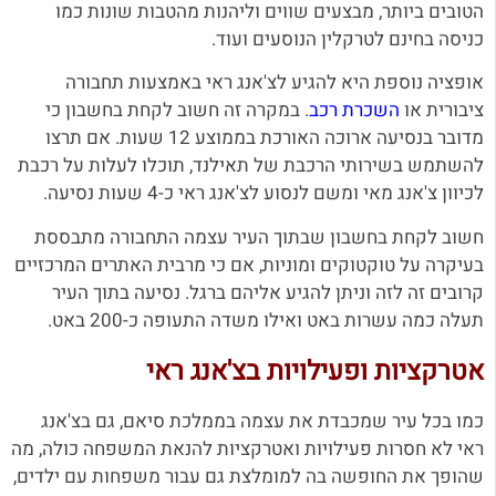
הטובים ביותר, מבצעים שווים וליהנות מהטבות שונות כמו
כניסה בחינם לטרקלין הנוסעים ועוד.
אופציה נוספת היא להגיע לצ'אנג ראי באמצעות תחבורה
ציבורית או
השכרת רכב
. במקרה זה חשוב לקחת בחשבון כי
מדובר בנסיעה ארוכה האורכת בממוצע 12 שעות. אם תרצו
להשתמש בשירותי הרכבת של תאילנד, תוכלו לעלות על רכבת
לכיוון צ'אנג מאי ומשם לנסוע לצ'אנג ראי כ-4 שעות נסיעה.
חשוב לקחת בחשבון שבתוך העיר עצמה התחבורה מתבססת
בעיקרה על טוקטוקים ומוניות, אם כי מרבית האתרים המרכזיים
קרובים זה לזה וניתן להגיע אליהם ברגל. נסיעה בתוך העיר
תעלה כמה עשרות באט ואילו משדה התעופה כ-200 באט.
אטרקציות ופעילויות בצ'אנג ראי
כמו בכל עיר שמכבדת את עצמה בממלכת סיאם, גם בצ'אנג
ראי לא חסרות פעילויות ואטרקציות להנאת המשפחה כולה, מה
שהופך את החופשה בה למומלצת גם עבור משפחות עם ילדים,