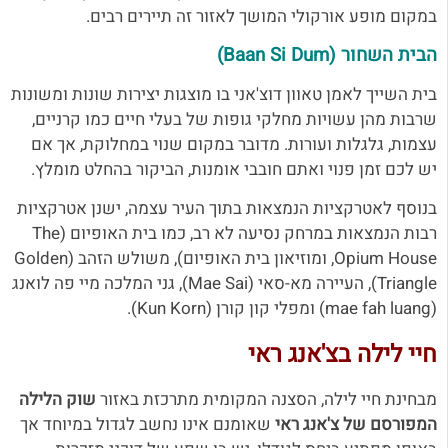
במקום מופע אורקולי המושך לאזור זה תיירים רבים.
הבית השחור (Baan Si Dum)
בית השייך לאמן טאוון דוצ'אני בו מוצגות יצירות שונות ומשונות
שרבות מהן עשויות מחלקי גופות של בעלי חיים כמו קרניים,
עצמות, גלגלות ועורות. מדובר במקום שנוי במחלוקת, אך אם
יש לכם זמן פנוי ואתם חובבי אומנות, הביקור בהחלט מומלץ.
בנוסף לאטרקציות הנמצאות בתוך העיר עצמה, ישנן אטרקציות
רבות הנמצאות במרחק נסיעה לא רב, כמו בית האופיום (The
Opium House, ומוזיאון בית האופיום), משולש הזהב (Golden
Triangle), העיירה מא-סאי (Mae Sai), גני המלכה מיי פה לואנג
(mae fah luang) ומפלי קון קורן (Kun Korn).
חיי לילה בצ'אנג ראי
מבחינת חיי לילה, הסצנה המקומית מתרכזת באזור
שוק הלילה
המפורסם של צ'אנג ראי
שאומנם אינו נחשב לגדול במיוחד אך