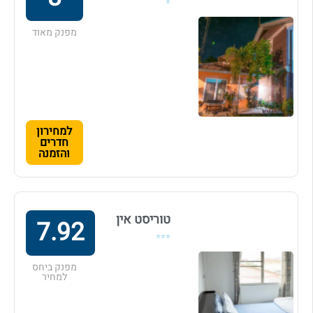
⭐
מפנק מאוד
למחירון
חדרים
והזמנה
טוריסט אין
7.92
⭐⭐⭐
מפנק ביחס
למחיר