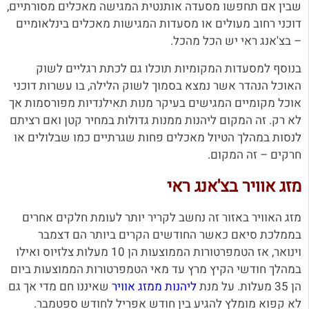
שבין אם תחפשו מסעדה אותנטית המגישה מאכלים מסורתיים,
דוכני רחוב מעולים או מסעדות המגישות מאכלים בינלאומיים
– בצ'אנג ראי יש הכל מהכל.
בנוסף למסעדות המקומיות תוכלו גם לכתת רגליים לשוק
האוכל הנהדר אשר נמצא בסמוך לשוק הלילה, בו עשרות דוכני
אוכל מקומיים המגישים בעיקר מנות תאילנדיות מפורסמות אך
לא רק. זה המקום ליהנות ממנות גדולות במחיר קטן ואם רציתם
לנסות במהלך הטיול מאכלים פחות שגרתיים כמו שבלולים או
חרקים – זה המקום.
מזג אוויר בצ'אנג ראי
מזג האוויר באזור זה נחשב לקריר יותר לעומת חלקים אחרים
בממלכת סיאם כאשר החודשים הקרים ביותר הם דצמבר
וינואר, אז הטמפרטורות הממוצעות הן 10 מעלות צלזיוס ואילו
במהלך חודשי הקיץ מרץ עד מאי הטמפרטורות הממוצעות ביום
הן 35 מעלות. על מנת
ליהנות ממזג אוויר
שאיננו חם מדי אך גם
לא קפוא מומלץ להגיע בין חודש אפריל לחודש ספטמבר.