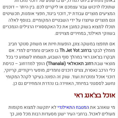
באופן מפתיע ביחס לגודלו, יש בו שפע של דוכני מזכרות
שתוכלו לרכוש עבור עצמכם או ליקרים לכם. בין היתר – דוכנים
המציעים מוצרים עבודת יד, דוכני ביגוד, חפצי אומנות, תכשיטים
וגם מוצרים שיוצרו על ידי השבטיים המקומיים. בנוסף לאלה
תוכלו למצוא בשוק כמובן את כל האקססוריז הרגילים הנמכרים
בשווקי תאילנד, במחירים מצוינים.
אם תחפצו במשקה צונן, הופעות חיות או משחק סנוקר חביב
מומלץ לבקר
ברחוב Th Jet Yot
בו פאבים נחמדים למדי. אם
תבקרו בצ'אנג ראי במהלך סוף השבוע, תשמחו לשמוע כי בכל
מוצאי שבת
רחוב תאנאלאי (Thanalai)
הופך למדרחוב – כניסת
כלי הרכב נאסרת, צצים דוכנים נחמדים, מופעי ריקודים, קריוקי,
דוכני אוכל ומזכרות ועוד. שוק זה הפונה בעיקר לקהל המקומי
נחשב לססגוני במיוחד, האווירה בו נהדרת והמחירים גם כן.
אוכל בצ'אנג ראי
מי שאוהב את
המטבח התאילנדי
לא יתקשה למצוא מקומות
מעולים לאכול. ברחבי העיר ישנן מסעדות רבות מכל סוג, כך