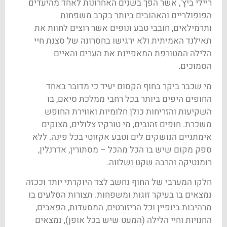
ריילי ביץ', אשר הפך בשנים האחרונות לאחד מהיעדים
הפופולריים והאהובים ביותר בקרב משפחות
ותרמילאים, חובבי טבע ונופים אשר רוצים לחוות את
תאילנד האמיתית ולא ירגישו בחסרונה של סצנת חיי
הלילה המטורפת המאפיינת את הערים והאיים
הסמוכים.
מי שכבר ביקר בחוף הקסום יעיד כי מדובר באחד
החופים היפים ביותר בכל רחבי ממלכת סיאם, בו
השקיעות והזריחות כולן חלומיות ואווירת החופש
משכרת. חופים זהובים, מי טורקיז צלולים, מצוקים
אימתניים הנושקים לים וטבע אקזוטי בכל פינה. ללא
ספק מקום שיש בו הכל מהכל – מסתורין, אדרנלין,
רומנטיקה והרבה שקט ושלווה.
חלקו המערבי של החוף נחשב לצד היוקרתי יותר וככזה
נמצאים בו בעיקר זוגות ומשפחות. תצורות הסלעים בו
מרהיבות ביופיין וכל הריזורטים, המסעדות, הפאבים,
החנויות וחיי הלילה (המעט שיש בכל אופן), נמצאים