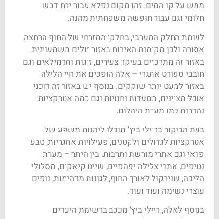
ממש על קו המים. זהו מקום נפלא עבור ירח דבש
חלומי וגם עבור חופשה משפחתית מהנה.
לעומת החלק המערבי, בחלקו המזרחי של החוף הרחצה
אסורה ולכן מקומות האירוח באזור
זולים משמעותית.
באזור זה מתרכזים בעיקר צעירים, זוגות ותרמילאים וגם
חובבי ספורט אתגרי – אלה הופכים את חיי הלילה
באזור למעט יותר שוקקים. בנוסף יש באזור זה דוכני
אוכל מצוינים, מסעדות וחנויות וגם כמה אטרקציות
נהדרות כמו מערת היהלום.
בעת הביקור בריילי ביץ' תוכלו ליהנות משפע של
אטרקציות לגדולים ולקטנים, פעילויות אתגריות, טבע
פראי וגם אתרי מורשת ותרבות. בין היתר – מערת
נטיפים, אתרי צלילה יפהפיים, שייט קיאקים, מסלולי
הליכה, שנירקול לאורך החוף, לגונות מדהימות, נופים
עוצרי נשימה ועוד ועוד.
בנוסף לאלה, ריילי ביץ' מככב ברשימת היעדים