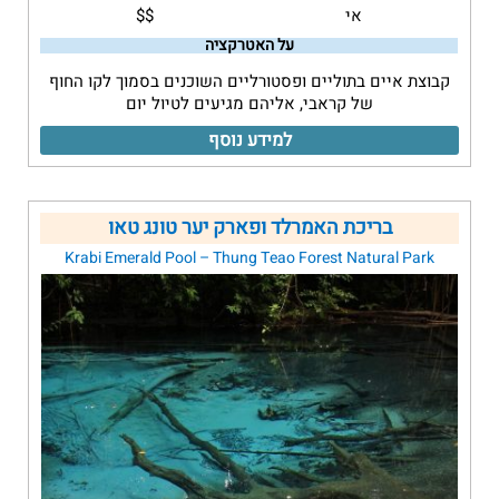
אי
$$
על האטרקציה
קבוצת איים בתוליים ופסטורליים השוכנים בסמוך לקו החוף
של קראבי, אליהם מגיעים לטיול יום
למידע נוסף
בריכת האמרלד ופארק יער טונג טאו
Krabi Emerald Pool – Thung Teao Forest Natural Park