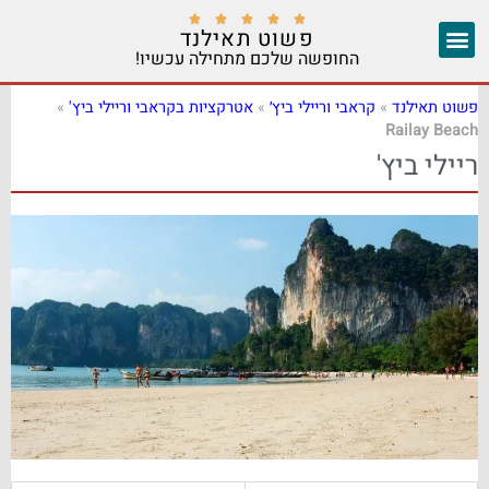





פשוט תאילנד
החופשה שלכם מתחילה עכשיו!
צ'אנג מאי
יצירת קשר
אזורים נוספים
פשוט תאילנד
»
קראבי וריילי ביץ׳
»
אטרקציות בקראבי וריילי ביץ'
»
Railay Beach
ריילי ביץ'