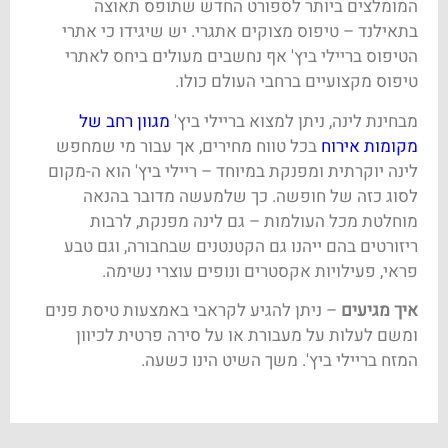
המומלצים ביותר לספורט החדש שתופס תאוצה
בתאילנד – טיפוס מצוקים אתגרי. יש שיגידו כי אתרי
הטיפוס בריילי ביץ' אף נחשבים מעולים ביחס לאתרי
טיפוס מקצועיים ברחבי העולם כולו.
מבחינת לינה, ניתן למצוא בריילי ביץ'
מגוון רחב של
מקומות אירוח
בכל טווח מחירים, אך עבור מי שמחפש
לינה יוקרתית ומפנקת במיוחד – ריילי ביץ' הוא ה-מקום
לסוג כזה של חופשה. כך שלמעשה מדובר בהנאה
מוחלטת מכל העולמות – גם לינה מפנקת, לרבות
ריזורטים בהם ייהנו גם הקטנטנים שבחבורה, וגם טבע
פראי, פעילויות אקסטרים ונופים עוצרי נשימה.
איך מגיעים
– ניתן להגיע לקראבי באמצעות טיסת פנים
ומשם לעלות על מעבורת או על סירה פרטית לכיוון
המזח בריילי ביץ'. משך השיט הינו כשעה.